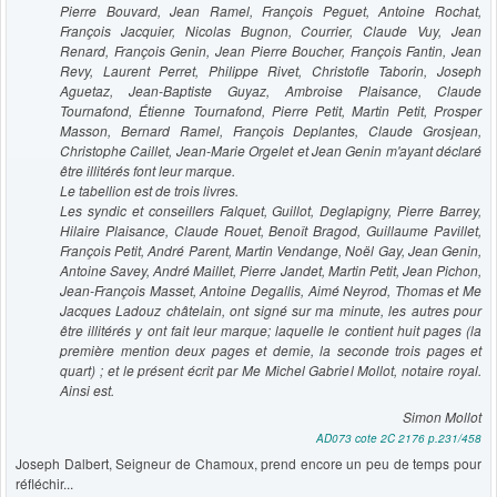
Pierre Bouvard, Jean Ramel, François Peguet, Antoine Rochat,
François Jacquier, Nicolas Bugnon, Courrier, Claude Vuy, Jean
Renard, François Genin, Jean Pierre Boucher, François Fantin, Jean
Revy, Laurent Perret, Philippe Rivet, Christofle Taborin, Joseph
Aguetaz, Jean-Baptiste Guyaz, Ambroise Plaisance, Claude
Tournafond, Étienne Tournafond, Pierre Petit, Martin Petit, Prosper
Masson, Bernard Ramel, François Deplantes, Claude Grosjean,
Christophe Caillet, Jean-Marie Orgelet et Jean Genin m'ayant déclaré
être illitérés font leur marque.
Le tabellion est de trois livres.
Les syndic et conseillers Falquet, Guillot, Deglapigny, Pierre Barrey,
Hilaire Plaisance, Claude Rouet, Benoît Bragod, Guillaume Pavillet,
François Petit, André Parent, Martin Vendange, Noël Gay, Jean Genin,
Antoine Savey, André Maillet, Pierre Jandet, Martin Petit, Jean Pichon,
Jean-François Masset, Antoine Degallis, Aimé Neyrod, Thomas et Me
Jacques Ladouz châtelain, ont signé sur ma minute, les autres pour
être illitérés y ont fait leur marque; laquelle le contient huit pages (la
première mention deux pages et demie, la seconde trois pages et
quart) ; et le présent écrit par Me Michel Gabriel Mollot, notaire royal.
Ainsi est.
Simon Mollot
AD073 cote 2C 2176 p.231/458
Joseph Dalbert, Seigneur de Chamoux, prend encore un peu de temps pour
réfléchir...