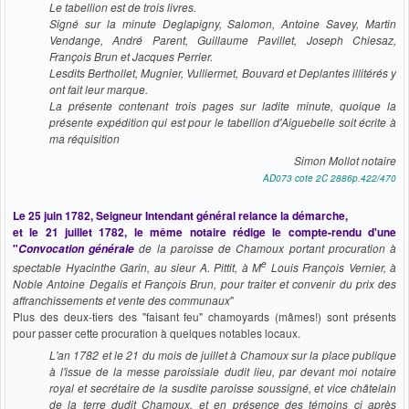
Le tabellion est de trois livres.
Signé sur la minute Deglapigny, Salomon, Antoine Savey, Martin
Vendange, André Parent, Guillaume Pavillet, Joseph Chiesaz,
François Brun et Jacques Perrier.
Lesdits Berthollet, Mugnier, Vulliermet, Bouvard et Deplantes illitérés y
ont fait leur marque.
La présente contenant trois pages sur ladite minute, quoique la
présente expédition qui est pour le tabellion d'Aiguebelle soit écrite à
ma réquisition
Simon Mollot notaire
AD073 cote 2C 2886p.422/470
Le 25 juin 1782, Seigneur Intendant général relance la démarche,
et le 21 juillet 1782, le même notaire rédige le compte-rendu d'une
"
de la paroisse de Chamoux portant procuration à
Convocation générale
e
spectable Hyacinthe Garin, au sieur A. Pittit, à
M
Louis François Vernier, à
Noble Antoine Degalis et François Brun, pour traiter et convenir du prix des
affranchissements et vente des communaux
"
Plus des deux-tiers des "faisant feu" chamoyards (mâmes!) sont présents
pour passer cette procuration à quelques notables locaux.
L'an 1782 et le 21 du mois de juillet à Chamoux sur la place publique
à l'issue de la messe paroissiale dudit lieu, par devant moi notaire
royal et secrétaire de la susdite paroisse soussigné, et vice châtelain
de la terre dudit Chamoux, et en présence des témoins ci après