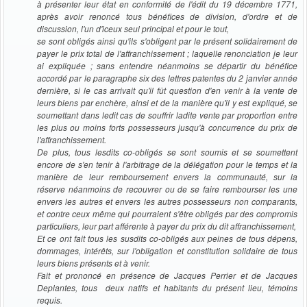
à présenter leur état en conformité de l'édit du 19 décembre 1771,
après avoir renoncé tous bénéfices de division, d'ordre et de
discussion, l'un d'iceux seul principal et pour le tout,
se sont obligés ainsi qu'ils s'obligent par le présent solidairement de
payer le prix total de l'affranchissement ; laquelle renonciation je leur
ai expliquée ; sans entendre néanmoins se départir du bénéfice
accordé par le paragraphe six des lettres patentes du 2 janvier année
dernière, si le cas arrivait qu'il fût question d'en venir à la vente de
leurs biens par enchère, ainsi et de la manière qu'il y est expliqué, se
soumettant dans ledit cas de souffrir ladite vente par proportion entre
les plus ou moins forts possesseurs jusqu'à concurrence du prix de
l'affranchissement.
De plus, tous lesdits co-obligés se sont soumis et se soumettent
encore de s'en tenir à l'arbitrage de la délégation pour le temps et la
manière de leur remboursement envers la communauté, sur la
réserve néanmoins de recouvrer ou de se faire rembourser les une
envers les autres et envers les autres possesseurs non comparants,
et contre ceux même qui pourraient s'être obligés par des compromis
particuliers, leur part afférente à payer du prix du dit affranchissement,
Et ce ont fait tous les susdits co-obligés aux peines de tous dépens,
dommages, intérêts, sur l'obligation et constitution solidaire de tous
leurs biens présents et à venir.
Fait et prononcé en présence de Jacques Perrier et de Jacques
Deplantes, tous deux natifs et habitants du présent lieu, témoins
requis.