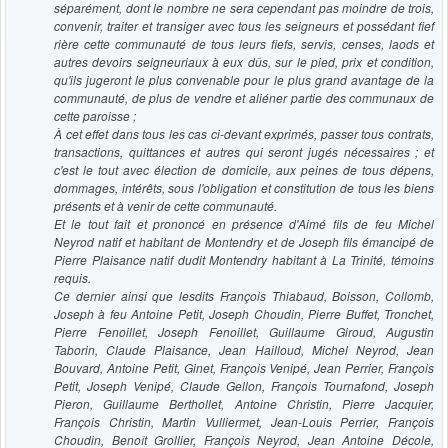
séparément, dont le nombre ne sera cependant pas moindre de trois,
convenir, traiter et transiger avec tous les seigneurs et possédant fief
rière cette communauté de tous leurs fiefs, servis, censes, laods et
autres devoirs seigneuriaux à eux dûs, sur le pied, prix et condition,
qu'ils jugeront le plus convenable pour le plus grand avantage de la
communauté, de plus de vendre et aliéner partie des communaux de
cette paroisse ;
À cet effet dans tous les cas ci-devant exprimés, passer tous contrats,
transactions, quittances et autres qui seront jugés nécessaires ; et
c'est le tout avec élection de domicile, aux peines de tous dépens,
dommages, intérêts, sous l'obligation et constitution de tous les biens
présents et à venir de cette communauté.
Et le tout fait et prononcé en présence d'Aimé fils de feu Michel
Neyrod natif et habitant de Montendry et de Joseph fils émancipé de
Pierre Plaisance natif dudit Montendry habitant à La Trinité, témoins
requis.
Ce dernier ainsi que lesdits François Thiabaud, Boisson, Collomb,
Joseph à feu Antoine Petit, Joseph Choudin, Pierre Buffet, Tronchet,
Pierre Fenoillet, Joseph Fenoillet, Guillaume Giroud, Augustin
Taborin, Claude Plaisance, Jean Hailloud, Michel Neyrod, Jean
Bouvard, Antoine Petit, Ginet, François Venipé, Jean Perrier, François
Petit, Joseph Venipé, Claude Gellon, François Tournafond, Joseph
Pieron, Guillaume Berthollet, Antoine Christin, Pierre Jacquier,
François Christin, Martin Vulliermet, Jean-Louis Perrier, François
Choudin, Benoît Grollier, François Neyrod, Jean Antoine Décole,