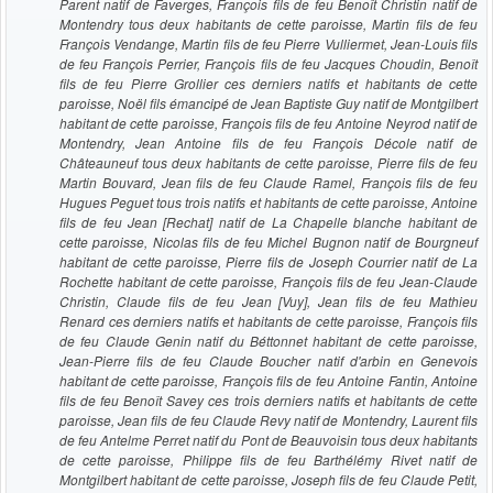
Parent natif de Faverges, François fils de feu Benoît Christin natif de
Montendry tous deux habitants de cette paroisse, Martin fils de feu
François Vendange, Martin fils de feu Pierre Vulliermet, Jean-Louis fils
de feu François Perrier, François fils de feu Jacques Choudin, Benoît
fils de feu Pierre Grollier ces derniers natifs et habitants de cette
paroisse, Noël fils émancipé de Jean Baptiste Guy natif de Montgilbert
habitant de cette paroisse, François fils de feu Antoine Neyrod natif de
Montendry, Jean Antoine fils de feu François Décole natif de
Châteauneuf tous deux habitants de cette paroisse, Pierre fils de feu
Martin Bouvard, Jean fils de feu Claude Ramel, François fils de feu
Hugues Peguet tous trois natifs et habitants de cette paroisse, Antoine
fils de feu Jean [Rechat] natif de La Chapelle blanche habitant de
cette paroisse, Nicolas fils de feu Michel Bugnon natif de Bourgneuf
habitant de cette paroisse, Pierre fils de Joseph Courrier natif de La
Rochette habitant de cette paroisse, François fils de feu Jean-Claude
Christin, Claude fils de feu Jean [Vuy], Jean fils de feu Mathieu
Renard ces derniers natifs et habitants de cette paroisse, François fils
de feu Claude Genin natif du Béttonnet habitant de cette paroisse,
Jean-Pierre fils de feu Claude Boucher natif d'arbin en Genevois
habitant de cette paroisse, François fils de feu Antoine Fantin, Antoine
fils de feu Benoît Savey ces trois derniers natifs et habitants de cette
paroisse, Jean fils de feu Claude Revy natif de Montendry, Laurent fils
de feu Antelme Perret natif du Pont de Beauvoisin tous deux habitants
de cette paroisse, Philippe fils de feu Barthélémy Rivet natif de
Montgilbert habitant de cette paroisse, Joseph fils de feu Claude Petit,