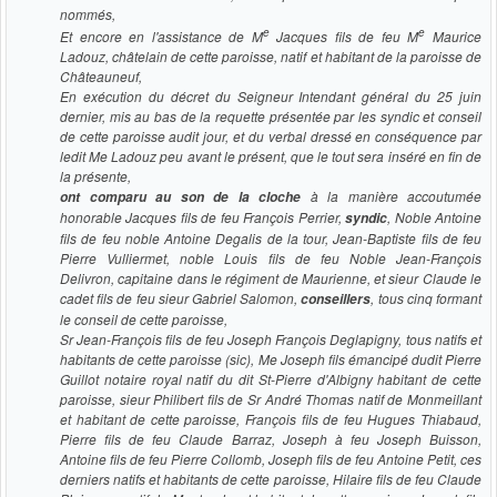
nommés,
e
e
Et encore en l'assistance de M
Jacques fils de feu
M
Maurice
Ladouz, châtelain de cette paroisse, natif et habitant de la paroisse de
Châteauneuf,
En exécution du décret du Seigneur Intendant général du 25 juin
dernier, mis au bas de la requette présentée par les syndic et conseil
de cette paroisse audit jour, et du verbal dressé en conséquence par
ledit Me Ladouz peu avant le présent, que le tout sera inséré en fin de
la présente,
à la manière accoutumée
ont comparu au son de la cloche
honorable Jacques fils de feu François Perrier,
, Noble Antoine
syndic
fils de feu noble Antoine Degalis de la tour, Jean-Baptiste fils de feu
Pierre Vulliermet, noble Louis fils de feu Noble Jean-François
Delivron, capitaine dans le régiment de Maurienne, et sieur Claude le
cadet fils de feu sieur Gabriel Salomon,
, tous cinq formant
conseillers
le conseil de cette paroisse,
Sr Jean-François fils de feu Joseph François Deglapigny, tous natifs et
habitants de cette paroisse (sic), Me Joseph fils émancipé dudit Pierre
Guillot notaire royal natif du dit St-Pierre d'Albigny habitant de cette
paroisse, sieur Philibert fils de Sr André Thomas natif de Monmeillant
et habitant de cette paroisse, François fils de feu Hugues Thiabaud,
Pierre fils de feu Claude Barraz, Joseph à feu Joseph Buisson,
Antoine fils de feu Pierre Collomb, Joseph fils de feu Antoine Petit, ces
derniers natifs et habitants de cette paroisse, Hilaire fils de feu Claude