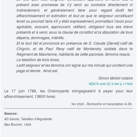
présent avec promesse de n'y venir au contraire directement ni
indirectement, et généralement faire pour regard dudit fief
affranchissement et extinction et tout ce que le seigneur constituant
ferait ou pourrait faire s'il y était expressément, promettant l'avoir pour
agréable, avouant, approuvant, ratifiant, obligeant tous ses biens
présents et à venir, sous la clause de constitut et la stipulation de tous
dépens, dommages, intérêts.
Et le tout fait et prononcé en présence de S. Claude [Genet] natif de
Chignin, et de Paul Revy natif de Montendry, soldats dans le
Régiment de Maurienne, habitants de cette paroisse, témoins requis.
Le tabellion de trois livres.
Ledit seigneur et les témoins ont signé sur ma minute qui contient une
page et demie. Ainsi est.
Simon Mollot notaire
AD073 cote 2C 2184 p.11/500
Le 17 juin 1786, les Chamoyards s'engageaient à payer pour leur
affranchissement, 13800 livres.
fev 2020 - Recherche et transcription A.Dh.
Sources
:
AD Savoie, Tabellion d'Aiguebelle
Max Bruchet, 1908