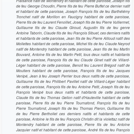
Plaisance natif de Montendry et habitant de cette paroisse, Joseph fils
de feu George Choudin, Pierre fils de feu Pierre Buffet ce dernier natif
et habitant de cette paroisse, Joseph François fils de feu Barthélémy
Tronchet natif de Morillon en Faucigny habitant de cette paroisse,
Pierre fils de feu Laurent Fenoillet, Joseph fils de feu Pierre Vulliermet,
Guillaume fils de feu Claude Giroud, Augustin fils de feu genre
Antoine Taborin, Claude fils de feu François Sibuet, ces derniers natifs
et habitants de cette paroisse, Jean fils de feu Pierre Ailloud natif des
Mollettes habitant de cette paroisse, Michel fils de feu Claude Neyrod
natif de Montendry habitant de cette paroisse, Jean fils de feu Martin
Bouvard, Antoine fils de feu Martin Petit, tous deux natifs et habitants
de cette paroisse, François fils de feu Claude Ginet natif de Villard-
Léger habitant de cette paroisse, Benoît feu Laurent Brégod natif de
Moutiers habitant de cette paroisse, François fils de feu Jacques
Venipé, Jean à feu Joseph Perrier tous deux natifs de cette paroisse,
Guillaume fils de feu Philibert Pavillet natif de Villard-Léger habitant
de cette paroisse, François fils de feu Antoine Petit, Joseph fils de feu
François Venipé tous deux natifs et habitants de cette paroisse,
Claude fils de feu Thomas Gellon natif d'Hauteville habitant de cette
paroisse, Pierre fils de feu Pierre Tournafond, François fils de feu
Pierre Tournafond, Joseph fils de feu Thomas Pieron, Guillaume fils
de feu Pierre Berthollet ces derniers natifs et habitants de cette
paroisse, Antoine le fils de feu François Christin dit la violettaz natif de
Montendry habitant de cette paroisse, Pierre fils de feu Antoine
Jacquier natif et habitant de cette paroisse, André fils de feu François