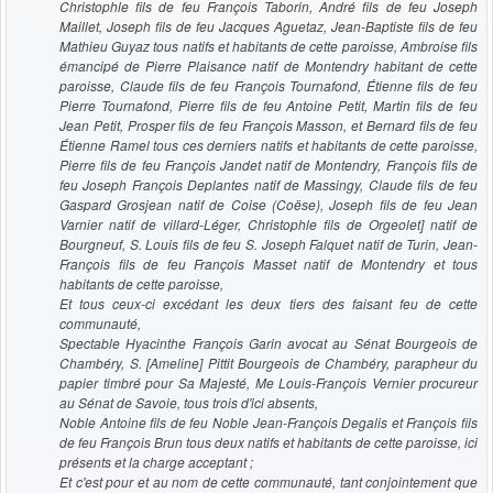
Christophle fils de feu François Taborin, André fils de feu Joseph
Maillet, Joseph fils de feu Jacques Aguetaz, Jean-Baptiste fils de feu
Mathieu Guyaz tous natifs et habitants de cette paroisse, Ambroise fils
émancipé de Pierre Plaisance natif de Montendry habitant de cette
paroisse, Claude fils de feu François Tournafond, Étienne fils de feu
Pierre Tournafond, Pierre fils de feu Antoine Petit, Martin fils de feu
Jean Petit, Prosper fils de feu François Masson, et Bernard fils de feu
Étienne Ramel tous ces derniers natifs et habitants de cette paroisse,
Pierre fils de feu François Jandet natif de Montendry, François fils de
feu Joseph François Deplantes natif de Massingy, Claude fils de feu
Gaspard Grosjean natif de Coise (Coëse), Joseph fils de feu Jean
Varnier natif de villard-Léger, Christophle fils de Orgeolet] natif de
Bourgneuf, S. Louis fils de feu S. Joseph Falquet natif de Turin, Jean-
François fils de feu François Masset natif de Montendry et tous
habitants de cette paroisse,
Et tous ceux-ci excédant les deux tiers des faisant feu de cette
communauté,
Spectable Hyacinthe François Garin avocat au Sénat Bourgeois de
Chambéry, S. [Ameline] Pittit Bourgeois de Chambéry, parapheur du
papier timbré pour Sa Majesté, Me Louis-François Vernier procureur
au Sénat de Savoie, tous trois d'ici absents,
Noble Antoine fils de feu Noble Jean-François Degalis et François fils
de feu François Brun tous deux natifs et habitants de cette paroisse, ici
présents et la charge acceptant ;
Et c'est pour et au nom de cette communauté, tant conjointement que