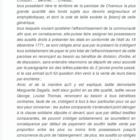
tous possédant rière le territoire de la paroisse de Chamoux la plus
grande quantité des fonds sujets aux devoirs seigneuriaux et
emphytéotiques, et dont la cote de taille excède la [blanc] de celle
générique,
tous lesquels voulant accélérer l'affranchissement de la communauté
afin que, en conséquence, elle puisse faire assigner les possesseurs
des susdits droits à présenter les états en conformité de l'édit du 18
décembre 1771, se sont obligés ainsi que par le présent ils s'obligent
tous solidairement de payer le prix total de l'affranchissement de cette
paroisse en renonçant au besoin au bénéfice de division, d'ordre, et
de discussion, sans entendre néanmoins se départir de celui accordé
par le paragraphe six des lettres patentes du 2 janvier proche passé,
si le cas arrivait qu'il fût question d'en venir à la vente de leurs biens
par enchères ;
Ainsi, et de la manière qu'il y est expliqué, ladite demoiselle
Marguerite Degalis, ledit sieur guillot en sa dite qualité, ladite veuve
George, Louise Thomas, renoncent au besoin à tous bénéfices
contraires, faute de ce, s'obligent à tout à leur particulier pour ce qui
leur peur concerner ; les autres comparants n'entendant point déroger
à la clause solidaire stipulée ci devant, quoi que par défaut lesdites
comparantes, de pouvoir s'obliger solidairement, se soumettent en
conséquence par défaut de payement de souffrir ladite vente par
proportion entre les plus ou moins forts possesseurs jusqu'à
concurrence du prix de l'abbergement ; de plus, les susdits co-obligés