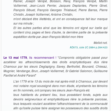
Ramel, Joseph Venipé, Boisson, Revy, François Venipé, Martin
Vulliermet, Jean-Louis Perrier, Jacques Deplantes, Pierre Ginet,
François Sibuet, François Georges Thiabaud, Pierre Barras, Pierre
Christin, Joseph Vulliermet, Antoine Christin,
m'ont déclaré être illettérés, et ont en conséquence fait leur marque
sur ma minute ;
Et les autres parties ainsi que les témoins ont signé sur icelle qui
contient cinq pages et tiers d'autre, la dernière partie de la présente
expédition écrite par Jean-François Mollot mon frère
Mollot not.
AD073, cote 2C 2884 p.284/423
Le 13 mai 1779
, ils recommencent !
"
Compromis obligatoire passé pour
accélérer les affranchissements des droits emphytéotiques dûs rière
Chamoux par les sieurs Deglapigny, Savey, Berthollet, Bouvard, Chiesaz,
Mugnier, Vendange, Brun, Joseph Vulliermet, Sr Gabriel Salomon, Guillaume
Pavillet et André Parant
"
L'an 1779 et le 13 du mois de mai après-midi à Chamoux, par devant
moi notaire royal soussigné dans mon étude, et présents les témoins
en fin nommés, ont comparu les sieurs Jean-François etc
tous habitants du présent lieu, tous possédant fonds, sujets aux
devoirs seigneuriaux et emphytéotiques rière la présente paroisse,
tous lesquels voulant accélérer l'affranchissement de la communauté
afin qu'icelle puisse faire assigner les possesseurs des susdits droits