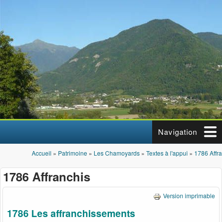
Aller au contenu principal
Navigation
Accueil
»
Patrimoine
»
Les Chamoyards
»
Textes à l'appui
»
1786 Affr
Vous êtes ici
1786 Affranchis
Version imprimable
1786 Les affranchissements