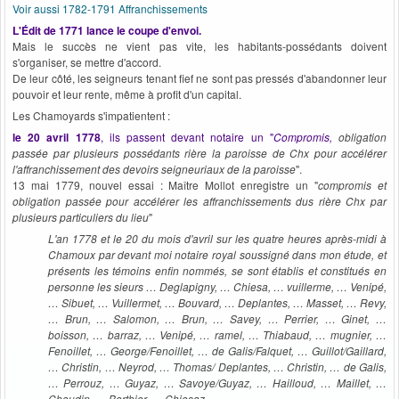
Voir aussi 1782-1791 Affranchissements
L'Édit de 1771 lance le coupe d'envoi.
Mais le succès ne vient pas vite, les habitants-possédants doivent
s'organiser, se mettre d'accord.
De leur côté, les seigneurs tenant fief ne sont pas pressés d'abandonner leur
pouvoir et leur rente, même à profit d'un capital.
Les Chamoyards s'impatientent :
le 20 avril 1778
, ils passent devant notaire un "
Compromis,
obligation
passée par plusieurs possédants rière la paroisse de Chx pour accélérer
l'affranchissement des devoirs seigneuriaux de la paroisse
".
13 mai 1779, nouvel essai : Maître Mollot enregistre un "
compromis et
obligation passée pour accélérer les affranchissements dus rière Chx par
plusieurs particuliers du lieu
"
L'an 1778 et le 20 du mois d'avril sur les quatre heures après-midi à
Chamoux par devant moi notaire royal soussigné dans mon étude, et
présents les témoins enfin nommés, se sont établis et constitués en
personne les sieurs … Deglapigny, … Chiesa, … vuillerme, … Venipé,
… Sibuet, … Vuillermet, … Bouvard, … Deplantes, … Masset, … Revy,
… Brun, … Salomon, … Brun, … Savey, … Perrier, … Ginet, …
boisson, … barraz, … Venipé, … ramel, … Thiabaud, … mugnier, …
Fenoillet, … George/Fenoillet, … de Galis/Falquet, … Guillot/Gaillard,
… Christin, … Neyrod, … Thomas/ Deplantes, … Christin, … de Galis,
… Perrouz, … Guyaz, … Savoye/Guyaz, … Hailloud, … Maillet, …
Choudin, … Berthier, … Chiesaz,