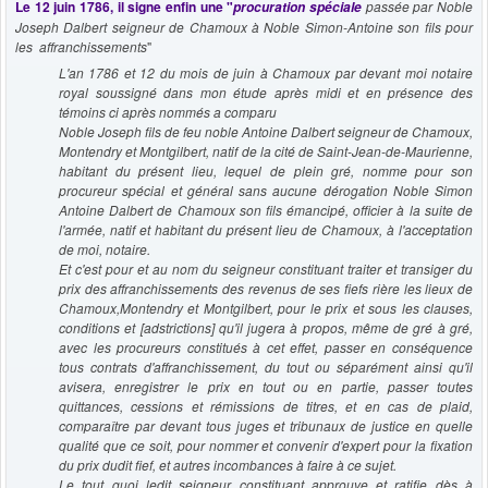
Le 12 juin 1786, il signe enfin une "
passée p
ar Noble
procuration spéciale
Joseph Dalbert seigneur de Chamoux à Noble Simon-Antoine son fils pour
les affranchissements
"
L'an 1786 et 12 du mois de juin à Chamoux par devant moi notaire
royal soussigné dans mon étude après midi et en présence des
témoins ci après nommés a comparu
Noble Joseph fils de feu noble Antoine Dalbert seigneur de Chamoux,
Montendry et Montgilbert, natif de la cité de Saint-Jean-de-Maurienne,
habitant du présent lieu, lequel de plein gré, nomme pour son
procureur spécial et général sans aucune dérogation Noble Simon
Antoine Dalbert de Chamoux son fils émancipé, officier à la suite de
l'armée, natif et habitant du présent lieu de Chamoux, à l'acceptation
de moi, notaire.
Et c'est pour et au nom du seigneur constituant traiter et transiger du
prix des affranchissements des revenus de ses fiefs rière les lieux de
Chamoux,Montendry et Montgilbert, pour le prix et sous les clauses,
conditions et [adstrictions] qu'il jugera à propos, même de gré à gré,
avec les procureurs constitués à cet effet, passer en conséquence
tous contrats d'affranchissement, du tout ou séparément ainsi qu'il
avisera, enregistrer le prix en tout ou en partie, passer toutes
quittances, cessions et rémissions de titres, et en cas de plaid,
comparaître par devant tous juges et tribunaux de justice en quelle
qualité que ce soit, pour nommer et convenir d'expert pour la fixation
du prix dudit fief, et autres incombances à faire à ce sujet.
Le tout quoi ledit seigneur constituant approuve et ratifie dès à