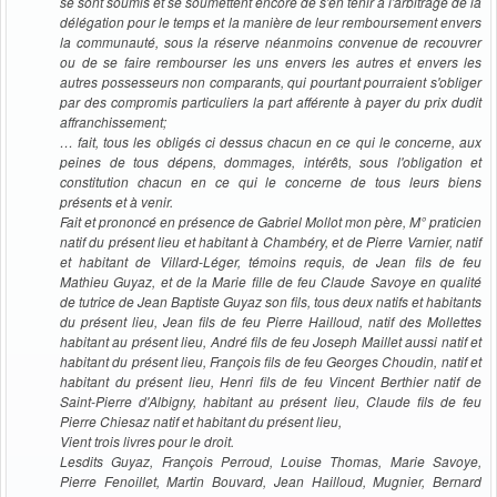
se sont soumis et se soumettent encore de s'en tenir à l'arbitrage de la
délégation pour le temps et la manière de leur remboursement envers
la communauté, sous la réserve néanmoins convenue de recouvrer
ou de se faire rembourser les uns envers les autres et envers les
autres possesseurs non comparants, qui pourtant pourraient s'obliger
par des compromis particuliers la part afférente à payer du prix dudit
affranchissement;
… fait, tous les obligés ci dessus chacun en ce qui le concerne, aux
peines de tous dépens, dommages, intérêts, sous l'obligation et
constitution chacun en ce qui le concerne de tous leurs biens
présents et à venir.
Fait et prononcé en présence de Gabriel Mollot mon père, M° praticien
natif du présent lieu et habitant à Chambéry, et de Pierre Varnier, natif
et habitant de Villard-Léger, témoins requis, de Jean fils de feu
Mathieu Guyaz, et de la Marie fille de feu Claude Savoye en qualité
de tutrice de Jean Baptiste Guyaz son fils, tous deux natifs et habitants
du présent lieu, Jean fils de feu Pierre Hailloud, natif des Mollettes
habitant au présent lieu, André fils de feu Joseph Maillet aussi natif et
habitant du présent lieu, François fils de feu Georges Choudin, natif et
habitant du présent lieu, Henri fils de feu Vincent Berthier natif de
Saint-Pierre d'Albigny, habitant au présent lieu, Claude fils de feu
Pierre Chiesaz natif et habitant du présent lieu,
Vient trois livres pour le droit.
Lesdits Guyaz, François Perroud, Louise Thomas, Marie Savoye,
Pierre Fenoillet, Martin Bouvard, Jean Hailloud, Mugnier, Bernard