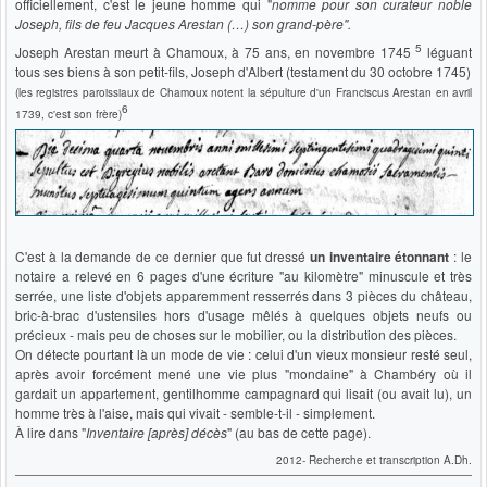
officiellement, c'est le jeune homme qui "
nomme pour son curateur noble
Joseph, fils de feu Jacques Arestan (…) son grand-père".
5
Joseph Arestan meurt à Chamoux, à 75 ans, en novembre 1745
léguant
tous ses biens à son petit-fils, Joseph d'Albert (testament du 30 octobre 1745)
(les registres paroissiaux de Chamoux notent la sépulture d'un Franciscus Arestan en avril
6
1739, c'est son frère)
C'est à la demande de ce dernier que fut dressé
un inventaire étonnant
: le
notaire a relevé en 6 pages d'une écriture "au kilomètre" minuscule et très
serrée, une liste d'objets apparemment resserrés dans 3 pièces du château,
bric-à-brac d'ustensiles hors d'usage mêlés à quelques objets neufs ou
précieux - mais peu de choses sur le mobilier, ou la distribution des pièces.
On détecte pourtant là un mode de vie : celui d'un vieux monsieur resté seul,
après avoir forcément mené une vie plus "mondaine" à Chambéry où il
gardait un appartement, gentilhomme campagnard qui lisait (ou avait lu), un
homme très à l'aise, mais qui vivait - semble-t-il - simplement.
À lire dans "
Inventaire [après] décès
" (au bas de cette page).
2012- Recherche et transcription A.Dh.