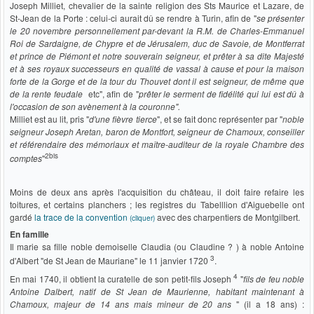
Joseph Milliet, chevalier de la sainte religion des Sts Maurice et Lazare, de
St-Jean de la Porte : celui-ci aurait dû se rendre à Turin, afin de "
se présenter
le 20 novembre personnellement par-devant la R.M. de Charles-Emmanuel
Roi de Sardaigne, de Chypre et de Jérusalem, duc de Savoie, de Montferrat
et prince de Piémont et notre souverain seigneur, et prêter à sa dite Majesté
et à ses royaux successeurs en qualité de vassal à cause et pour la maison
forte de la Gorge et de la tour du Thouvet dont il est seigneur, de même que
de la rente feudale
etc", afin de "
prêter le serment de fidélité qui lui est dû à
l'occasion de son avènement à la couronne".
Milliet est au lit, pris "
d'une fièvre tierce
", et se fait donc représenter par "
noble
seigneur Joseph Aretan, baron de Montfort, seigneur de Chamoux, conseiller
et référendaire des mémoriaux et maître-auditeur de la royale Chambre des
2bis
comptes
"
Moins de deux ans après l'acquisition du château, il doit faire refaire les
toitures, et certains planchers ; les registres du Tabelllion d'Aiguebelle ont
gardé
la trace de la convention
avec des charpentiers de Montgilbert.
(cliquer)
En famille
Il marie sa fille noble demoiselle Claudia (ou Claudine ? ) à noble Antoine
3
d'Albert "de St Jean de Mauriane" le 11 janvier 1720
.
4
En mai 1740, il obtient la curatelle de son petit-fils Joseph
"
fils de feu noble
Antoine Dalbert, natif de St Jean de Maurienne, habitant maintenant à
Chamoux, majeur de 14 ans mais mineur de 20 ans
" (il a 18 ans) :