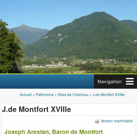
Aller au contenu principal
Navigation
Accueil
»
Patrimoine
»
Sires de Chamoux
»
J.de Montfort XVIIIe
Vous êtes ici
J.de Montfort XVIIIe
Version imprimable
Joseph Arestan, Baron de Montfort