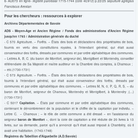
6- AD073
en ligne
-
registre paroissial
1715-1744 (cote 4E912) p.22/25
sepulture agregius
Franciscus Arestan
Pour les chercheurs : ressources à explorer
Archives Départementales de Savoie
ADS - Moyen-Age et Ancien Régime / Fonds des administrations d'Ancien Régime
jusqu'en 1793 / Administration générale du duché
- C 570 Agriculture. – Forêts. – États des bois et déclarations des propriétaires de bois,
fournis en vertu des constitutions royales, à l'intendant général, qui était aussi
conservateur des forêts, dressés par communes et par ordre alphabétique des communes.
– Lettres A, B, C. (du baron de Montfort, seigneur de), Montgilbert et Montendry, conseiller
référendaire de Sa Majesté et maître auditeur en la Chambre des comptes, à Chamoux ;
– etc.(1730-1731)
- C 573 Agriculture. – Forêts. – États des bois et déclarations des propriétaires de bois,
fournis à l'intendant général, qui était aussi conservateur des forêts, dressés par
communes et par ordre alphabétique des communes. – Lettres M, N, 0, P, Q, R, S. – du
baron de Montfort, seigneur de Chamoux, Montendry et Montgilbert, à Montendry ;(…)
)
(1730-1731
- C 5017
Capitation
. – États par commune et par ordre alphabétique des communes,
contenant le dénombrement de la population et le chiffre de la capitation par individu. –
Lettre C. – Chamoux ; – le rôle de cette commune a été dressé « en l’assistance du
seigneur
baron de Montfort
», dont la cote de capitation a été réduite de 20 livres à 13
livres, sur sa demande, parce qu’il a annoncé qu’il était aussi imposé à Chambéry, où il
avait une habitation. (1743-1748)
Registres du Tabellion d'Aiguebelle (A.D.Savoie)