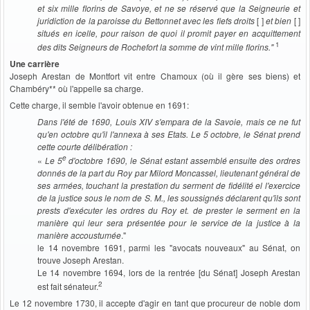
et six mille florins de Savoye, et ne se réservé que la Seigneurie et
juridiction de la paroisse du Bettonnet avec les fiefs droits
[ ]
et bien
[ ]
situés en icelle, pour raison de quoi il promit payer en acquittement
1
des dits Seigneurs de Rochefort la somme de vint mille florins."
Une carrière
Joseph Arestan de Montfort vit entre Chamoux (où il gère ses biens) et
Chambéry** où l'appelle sa charge.
Cette charge, il semble l'avoir obtenue en 1691:
Dans l'été de 1690, Louis XIV s'empara de la Savoie, mais ce ne fut
qu'en octobre qu'il l'annexa à ses Etats. Le 5 octobre, le Sénat prend
cette courte délibération :
e
«
Le 5
d'octobre 1690, le Sénat estant assemblé ensuite des ordres
donnés de la part du Roy par Milord Moncassel, lieutenant général de
ses armées, touchant la prestation du serment de fidélité el l'exercice
de la justice sous le nom de S. M., les soussignés déclarent qu'ils sont
prests d'exécuter les ordres du Roy et. de prester le serment en la
manière qui leur sera présentée pour le service de la justice à la
manière accoustumée
."
le 14 novembre 1691, parmi les "avocats nouveaux" au Sénat, on
trouve Joseph Arestan.
Le 14 novembre 1694, lors de la rentrée [du Sénat] Joseph Arestan
2
est fait sénateur.
Le 12 novembre 1730, il accepte d'agir en tant que procureur de noble dom