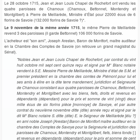
Le 28 octobre 1715, Jean et Jean Louis Chapel de Rochefort ont vendu les
quatre paroisses de Chamoux (Chamoux, Bettonnet, Montendry et
Montgilbert) à Pierre de Meillarède, Ministre d’État pour 22000 écus de 6
florins de Savoie (132.000 florins de Savoie ?)*.
Le 9 novembre de la même année 1715
, le même Pierre de Meillarède
revend 3 des paroisses (il garde Bettonnet) 106 000 florins de Savoie.
L'acheteur est "son ami", Joseph Arestan, Baron de Montfort, maître auditeur
en la Chambre des Comptes de Savoie (on retrouve un grand magistrat du
Sénat).
"Nobles Jean et Jean Louis Chapel de Rochefort, par contrat du vint
huit octobre mil sept cent quinze reçu et signé par M° Blanc notaire
vendent à S.E. Messire Pierre de Meillarède, Ministre d’état de S.M. et
premier président en la chambre des comtes de Piémont pour lui et
ses amis à élire en la dite terre mandement, juridiction et Seigneurie
de Chamoux consistant aux quatre paroisses de Chamoux, Bettonnet,
Montendry et Montgilbert avec les biens, fiefs, droits et revenus en
dépendants (dépendant) pour le prix et somme de vint (vingt) deux
mille écus de six florins pièce [monnoye] de Savoye, et par autre
contrat du neuvième novembre ditte (dite) année reçu et signé par le
dit M° Blanc notaire S. ditte (dite) E. le Seigneur de Meillarède [élu ?]
en ami noble Joseph [Arestan] Baron de Montfort maître auditeur en la
chambre des Comptes de Savoye pour la Seigneurie et juridiction des
paroisses de Chamoux, Montendry et Montgilbert, fiefs, biens fonds
[ ]
et revenus en dépendants (dépendant) pour le prix et somme de cent