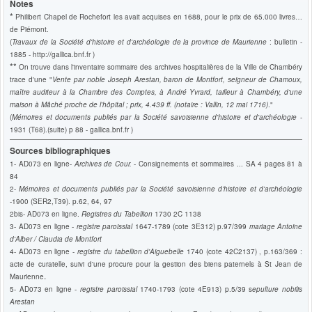
Notes
*
Philibert Chapel de Rochefort les avait acquises en 1688, pour le prix de 65.000 livres…
de Piémont.
(
Travaux de la Société d'histoire et d'archéologie de la province de Maurienne
: bulletin -
1885 -
http://gallica.bnf.fr
)
**
On trouve dans l'inventaire sommaire des archives hospitalières de la Ville de Chambéry
trace d'une "
Vente par noble Joseph Arestan, baron de Montfort, seigneur de Chamoux,
maître auditeur à la Chambre des Comptes, à André Yvrard, tailleur à Chambéry, d'une
maison à Mâché proche de l'hôpital ; prix, 4.439 ff. (notaire : Vallin, 12 mai 1716)
."
(
Mémoires et documents publiés par la Société savoisienne d'histoire et d'archéologie
-
1931 (T68).(suite) p 88 -
gallica.bnf.fr
)
Sources bibliographiques
1- AD073
en ligne
-
Archives de Cour.
- Consignements et sommaires ... SA 4 pages 81 à
84
2-
Mémoires et documents publiés par la Société savoisienne d'histoire et d'archéologie
-1900 (SER2,T39). p.62, 64, 97
2bis- AD073 en ligne.
Registres du Tabellion
1730 2C 1138
3- AD073 en ligne -
registre paroissial
1647-1789 (cote 3E312) p.97/399
mariage Antoine
d'Alber / Claudia de Montfort
4-
AD073 en ligne -
registre du tabellion d'Aiguebelle
1740
(cote 42C2137)
, p.163/369
:
acte de curatelle, suivi d'une procure pour la gestion des biens paternels à St Jean de
.
Maurienne
5-
AD073 en ligne -
registre paroissial
1740-1793 (cote 4E913) p.5/39 s
epulture nobilis
Arestan