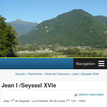
Aller au contenu principal
Navigation
Accueil
»
Patrimoine
»
Sires de Chamoux
»
Jean I /Seyssel XVIe
Vous êtes ici
Jean I /Seyssel XVIe
Version imprimable
er
er
Jean 1
de Seyssel - La Chambre, fils de Louis 1
. 14•• - 1544