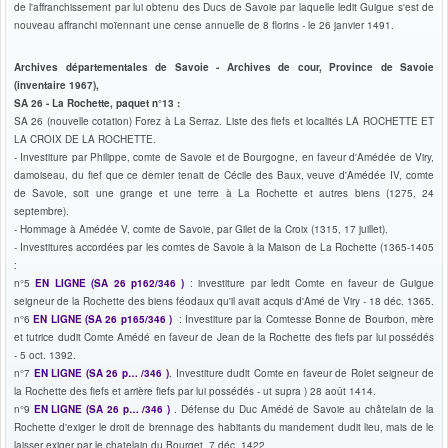
de l'affranchissement par lui obtenu des Ducs de Savoie par laquelle ledit Guigue s'est de
nouveau affranchi moïennant une cense annuelle de 8 florins - le 26 janvier 1491.
Archives départementales de Savoie - Archives de cour, Province de Savoie
(inventaire 1967),
SA 26 - La Rochette, paquet n°13 :
SA 26 (nouvelle cotation) Forez à La Serraz. Liste des fiefs et localités LA ROCHETTE ET
LA CROIX DE LA ROCHETTE.
- Investiture par Philippe, comte de Savoie et de Bourgogne, en faveur d'Amédée de Viry,
damoiseau, du fief que ce dernier tenait de Cécile des Baux, veuve d'Amédée IV, comte
de Savoie, soit une grange et une terre à La Rochette et autres biens (1275, 24
septembre).
- Hommage à Amédée V, comte de Savoie, par Gilet de la Croix (1315, 17 juillet).
- Investitures accordées par les comtes de Savoie à la Maison de La Rochette (1365-1405
:
n°5
EN LIGNE (SA 26 p162/346 )
: investiture par ledit Comte en faveur de Guigue
seigneur de la Rochette des biens féodaux qu'il avait acquis d'Amé de Viry - 18 déc. 1365.
n°6
EN LIGNE (SA 26 p165/346 )
: Investiture par la Comtesse Bonne de Bourbon, mère
et tutrice dudit Comte Amédé en faveur de Jean de la Rochette des fiefs par lui possédés
- 5 oct. 1392.
n°7
EN LIGNE (SA 26 p… /346 )
. Investiture dudit Comte en faveur de Rolet seigneur de
la Rochette des fiefs et arrière fiefs par lui possédés - ut supra ) 28 août 1414.
n°9
EN LIGNE (SA 26 p… /346 )
. Défense du Duc Amédé de Savoie au châtelain de la
Rochette d'exiger le droit de brennage des habitants du mandement dudit lieu, mais de le
laisser exiger par le chatelain du Bourget. 7 déc. 1422.