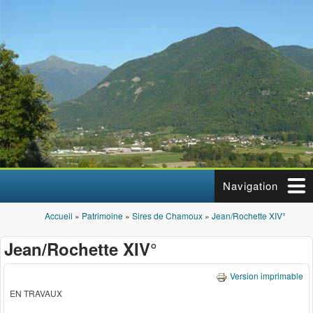
Aller au contenu principal
Navigation
Accueil
»
Patrimoine
»
Sires de Chamoux
»
Jean/Rochette XIV°
Vous êtes ici
Jean/Rochette XIV°
Version imprimable
EN TRAVAUX