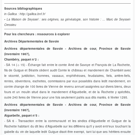
Sources bibliographiques
in Gallica : http://gallica.bnf.fr/
• La Maison de Seyssel : ses origines, sa généalogie, son histoire
: ... Marc de Seyssel-
Cressieu
Pour les chercheurs : ressources à explorer
Archives Départementales de Savoie
Archives départementales de Savoie - Archives de cour, Province de Savoie
(inventaire 1967),
Chambéry, paquet n°2 :
- SA 14 (-> 15) - Échange fait entre le comte Amé de Savoye et François de La Rochette,
fils de Guigue
et Béatrix cèdent audit Comte le château et mandement de Chambéri avec
le vicomté, juridiction, hommes, vassaux, enphithéoses, feudataires, fiels, arrière-fiefs,
rentes, obventions, escheites, commissions par eux possédés dans ledit mandement, en
contre change de 100 livres de Vienne de revenu annuel assignées sur divers biens, deux
fours et un moulin situé dans le mandement d'Aiguebelle, et de la Rochette y spécifiés,
outre 240 livres de Vienne pour une fois seulement païés aus dits mariés. 6 février 1295.
Archives départementales de Savoie - Archives de cour, Province de Savoie
(inventaire 1967),
Aiguebelle, paquet n°5 :
- SA 6 -
Transaction entre la communauté et les sindics d'Aiguebelle et Guigue de la
Rochette habitant du dit lieu d'Aiguebelle sur les différens qu'il y avoit entr'eux touchant la
gabelle du vin de laquelle ledit Guigue disoit être exempt, tant lui que ses héritiers ensuite