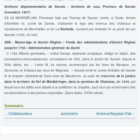
Archives départementales de Savoie - Archives de cour, Province de Savoie
(inventaire 1967)
SA 28
MONTMÉLIAN. Promesse faite par Thomas de Savoie, comte, à Cécile, femme
d'Amédée IV, comte de Savoie, d'observer le legs des revenus des châteaux et
mandements de Montmélian et de La
Rochette
, consenti par Amédée IV au profit de son
épouse (1253, 22 mai).
ADS - Moyen-Age et Ancien Régime / Fonds des administrations d'Ancien Régime
jusqu'en 1793 / Administration générale du duché
- C 1783 Affaires générales. – Indice Savoja, répertoire analytique, rédigé en italien, des
concessions,reconnaissances, concessions de fiefs, dans le duché de Savoie, depuis le
XIIIe siècle, etc. – Lettre M, 2e volume, commençant par les titres de Montpon, en
Genevois, et finissant par ceux de Mognard. – Accord entre le comte Amédée de Savoie
et le chapitre cathédral de Saint-Jean de Maurienne, au sujet de l'
exercice de la justice
dans le territoire du fief de Montbéringer, dans la paroisse de Chamoux, en 1344
, par
lequel tous les délits sont laissés à la juridiction du chapitre, sauf ceux qui entraînaient des
condamnations à des peines corporelles. (Sans dates, XVIIIe siècle)
Sommaire:
‹ Châteauvieux
sommaire
Antoine/Seyssel XVe ›