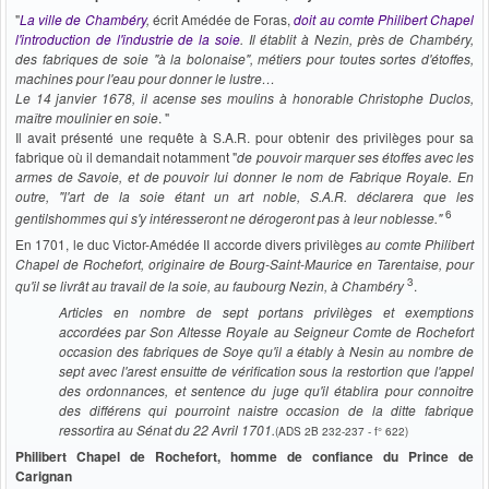
"
La ville de Chambéry
,
écrit Amédée de Foras,
doit au comte Philibert Chapel
l'introduction de l'industrie de la soie
. Il établit à Nezin, près de Chambéry,
des fabriques de soie "à la bolonaise", métiers pour toutes sortes d'étoffes,
machines pour l'eau pour donner le lustre…
Le 14 janvier 1678, il acense ses moulins à honorable Christophe Duclos,
maître moulinier en soie
. "
Il avait présenté une requête à S.A.R. pour obtenir des privilèges pour sa
fabrique où il demandait notamment "
de pouvoir marquer ses étoffes avec les
armes de Savoie, et de pouvoir lui donner le nom de Fabrique Royale. En
outre, "l'art de la soie étant un art noble, S.A.R. déclarera que les
6
gentilshommes qui s'y intéresseront ne dérogeront pas à leur noblesse."
En 1701, le duc Victor-Amédée II accorde divers privilèges
au comte Philibert
Chapel de Rochefort, originaire de Bourg-Saint-Maurice en Tarentaise,
pour
3
qu'il se livrât au travail de la soie, au faubourg Nezin, à Chambéry
.
Articles en nombre de sept portans privilèges et exemptions
accordées par Son Altesse Royale au Seigneur Comte de Rochefort
occasion des fabriques de Soye qu'il a étably à Nesin au nombre de
sept avec l'arest ensuitte de vérification sous la restortion que l'appel
des ordonnances, et sentence du juge qu'il établira pour connoitre
des différens qui pourroint naistre occasion de la ditte fabrique
ressortira au Sénat du 22 Avril 1701.
(ADS 2B 232-237 - f° 622)
Philibert Chapel de Rochefort, homme de confiance du Prince de
Carignan