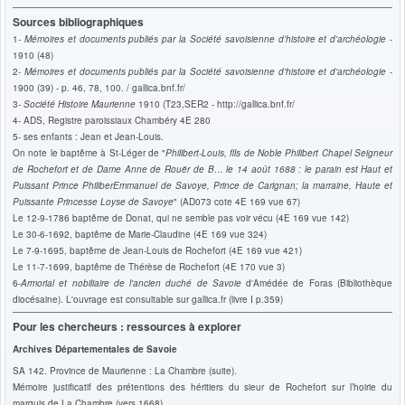
Sources bibliographiques
1-
Mémoires et documents publiés par la Société savoisienne d'histoire et d'archéologie
-
1910 (48)
2-
Mémoires et documents publiés par la Société savoisienne d'histoire et d'archéologie
-
1900 (39) - p. 46, 78, 100. /
gallica.bnf.fr/
3
-
Société Histoire Maurienne
1910 (T23,SER2
- http://gallica.bnf.fr/
4- ADS, Registre paroissiaux Chambéry 4E 280
5- ses enfants : Jean et Jean-Louis.
On note le baptême à St-Léger de "
Philibert-Louis, fils de Noble Philibert Chapel Seigneur
de Rochefort et de Dame Anne de Rouër de B… le 14 août 1688 : le parain est Haut et
Puissant Prince PhiliberEmmanuel de Savoye, Prince de Carignan; la marraine, Haute et
Puissante Princesse Loyse de Savoye
" (AD073 cote
4E 169 vue 67)
Le 12-9-1786 baptême
de
Donat, qui ne semble pas voir vécu (4E 169 vue 142)
Le 30-6-1692, baptême de Marie-Claudine (4E 169 vue 324)
Le 7-9-1695, baptême de Jean-Louis de Rochefort (4E 169 vue 421)
Le 11-7-1699, baptême de Thérèse de Rochefort (4E 170 vue 3)
6-
Armorial et nobiliaire de l'ancien duché de Savoie
d'Amédée de Foras (Bibliothèque
diocésaine). L'ouvrage est consultable sur gallica.fr
(livre I p.359)
Pour les chercheurs : ressources à explorer
Archives Départementales de Savoie
SA 142. Province de Maurienne : La Chambre (suite).
Mémoire justificatif des prétentions des héritiers du sieur de Rochefort sur l’hoirie du
marquis de La Chambre (vers 1668).