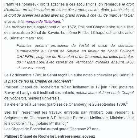
Parmi les nombreux droits attachés à ces acquisitions, on remarque
le droit
d'extration en toutes sortes de mines d'or, argent, cuivre, étain, plomb, etc,
et
le droit de sceller ses actes avec un grand sceau à cheval, de marquer l'acier
5
et le fer à la
marque de l'éléphant
.
Les Archives nous apprennent qu'en 1672, Philibert Chapel entre sur la liste
des avocats au Sénat de Savoie. Le même Philibert Chapel est fait chevalier
du Sénat en mars 1698
Patantes portans provisions de l'estat et office de chevalier
surnuméraire au Sénat de Savoye en faveur de Noble Philibert
CHAPPEL, seigneur de Rochefort et de Chamoux, les dittes patantes
du 11 Mars 1698 avec l'arrest de vérification d'icelles ensuitte.
(ADS
2B 232-237 - f°622)
Le 12 décembre 1709, le Sénat reçoit un autre notable chevalier (du Sénat)
à
.2
la place de feu
M. Chapel de Rochefort
Philibert Chapel de Rochefort a fait un testament le 17 juin 1706 (notaires
Savey et Lardy) où il instituait ses enfants,
nobles Jean et Jean Louis Chapel
de Rochefort
, héritiers universels.
4
Il a été enterré à Lemenc (paroisse de Chambéry) le 25 septembre 1709.
5
Ses fils
reprennent les travaux entrepris par Philibert, puis vendent la
Seigneurie de Chamoux à S.E. Messire Pierre de Meillarède, Ministre d’état
le 8 octobre 1715, (notaire M° Blanc )*
Les Chapel de Rochefort auront gardé Chamoux 27 ans.
Philibert Chapel de Rochefort, entrepreneur, soyeux