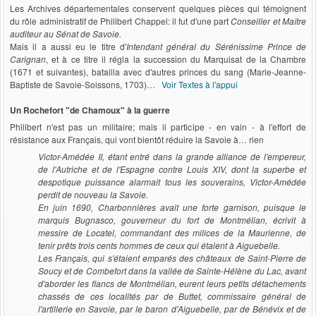
Les Archives départementales conservent quelques pièces qui témoignent
du rôle administratif de Philibert Chappel: il fut d'une part
Conseiller et Maître
auditeur au Sénat de Savoie.
Mais il a aussi eu le titre d'
Intendant général du Sérénissime Prince de
Carignan
, et à ce titre il régla la succession du Marquisat de la Chambre
(1671 et suivantes), batailla avec d'autres princes du sang (Marie-Jeanne-
Baptiste de Savoie-Soissons, 1703)…
Voir Textes à l'appui
Un Rochefort "de Chamoux" à la guerre
Philibert n'est pas un militaire; mais il participe - en vain - à l'effort de
résistance aux Français, qui vont bientôt réduire la Savoie à… rien
Victor-Amédée II, étant entré dans la grande alliance de l'empereur,
de l'Autriche et de l'Espagne contre Louis XIV, dont la superbe et
despotique puissance alarmait tous les souverains, Victor-Amédée
perdit de nouveau la Savoie.
En juin 1690, Charbonnières avait une forte garnison, puisque le
marquis Bugnasco, gouverneur du fort de Montmélian, écrivit à
messire de Locatel, commandant des milices de la Maurienne, de
tenir prêts trois cents hommes de ceux qui étaient à Aiguebelle.
Les Français, qui s'étaient emparés des châteaux de Saint-Pierre de
Soucy et de Combefort dans la vallée de Sainte-Hélène du Lac, avant
d'aborder les flancs de Montmélian, eurent leurs petits détachements
chassés de ces localités par de Buttet, commissaire général de
l'artillerie en Savoie, par le baron d'Aiguebelle, par de Bénévix et de