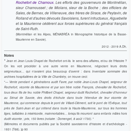
Rochefort de Chamoux
. Les efforts des gouverneurs de Montmélian,
sieur Chamousset ; de Miolans, sieur de la Boche ; des officiers de
Sales, de Bernex, de Villeneuve, des frères de Sirace, de Peytavin, de
Rolland et d'autres dévoués Savoisiens, furent infructueux, Aiguebelle
et la Maurienne cédèrent aux forces supérieures du général français
de Saint-Ruth.
(Montmélian et les Alpes, MÉNABRÉA in Monographie historique de la Basse-
Maurienne en Savoie).
2012 - 2019 A.Dh.
Notes
*
Jean et Jean Louis Chapel de Rochefort
ont-ils le sens des affaires, et/ou de l'Histoire ?
On les voit procéder à une autre vente en Maurienne, négociant leurs droits
seigneuriaux… qui n'avaient plus beaucoup d'avenir : dans
Inventaire sommaire des
archives hospitalières de la Ville de Chambéry
, on trouve ceci:
"—
Vente pendant 4 générations audit Favre, par noble Jean-Louis Chapel, seigneur de
Rochefort, vicomte de Maurienne et par son frère noble François, chevalier de Rochefort,
tous deux fils de feu noble Philibert Chapel, seigneur dudit Rochefort, chevalier d'honneur
au Sénat de Savoie, des droits d'échute dans toute l'étendue de leur vicomte de
Maurienne, qui commence depuis le pont de Villard-Clément, soit le pont de l'Evêque, tout
près de Saint-Jean et qui s'étend dans toute la Haute-Maurienne, sur tous les hommes
liges, taillables à miséricorde, mainmortables… lorsqu'ils mourront sans enfants mâles hors
dudit vicomte ; prix, 150 livres (notaire : Domenget, 8 août 1730)
. "
(Mémoires et documents publiés par la Société savoisienne d'histoire et d'archéologie -
1931 (T68). )p 90