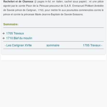
Rochefort et de Chamoux
(2 pages in-fol. en italien, cachet sous papier) ; et une pièce
signée par le comte Picon de la Pérouse procureur de S.A.R. Emmanuel Philibert Amédée
de Savoie prince de Carignan, 1703, pour mettre fin aux poursuites commencées contre le
prince et contre la princesse Marie-Jeanne-Baptiste de Savoie-Soissons.
Sommaire:
1705 Travaux
1710 Bief du moulin
‹ Les Carignan XVIIe
sommaire
1705 Travaux ›