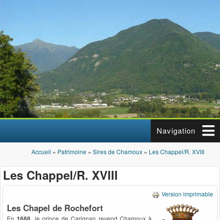
Aller au contenu principal
Navigation
Accueil
»
Patrimoine
»
Sires de Chamoux
»
Les Chappel/R. XVIII
Vous êtes ici
Les Chappel/R. XVIII
Version imprimable
Les Chapel de Rochefort
En
1688
, le prince de Carignan revend Chamoux à