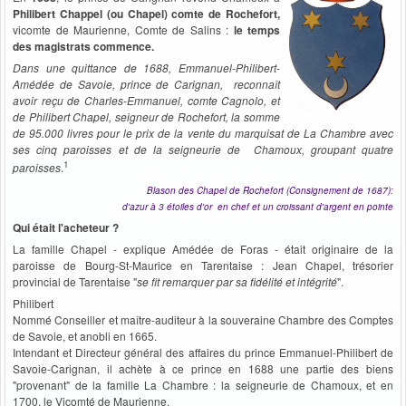
Philibert Chappel (ou Chapel)
comte de Rochefort,
vicomte de Maurienne, Comte de Salins :
le temps
des magistrats commence.
Dans une quittance de 1688, Emmanuel-Philibert-
Amédée de Savoie, prince de Carignan, reconnaît
avoir reçu de Charles-Emmanuel, comte Cagnolo, et
de Philibert Chapel, seigneur de Rochefort, la somme
de 95.000 livres pour le prix de la vente du marquisat de La Chambre avec
ses cinq paroisses et de la seigneurie de Chamoux, groupant quatre
1
paroisses
.
Blason des Chapel de Rochefort (Consignement de 1687):
d'azur à 3 étoiles d'or en chef et un croissant d'argent en pointe
Qui était l'acheteur ?
La famille Chapel - explique Amédée de Foras - était originaire de la
paroisse de Bourg-St-Maurice en Tarentaise : Jean Chapel, trésorier
provincial de Tarentaise "
se fit remarquer par sa fidélité et intégrité
".
Philibert
Nommé Conseiller et maître-auditeur à la souveraine Chambre des Comptes
de Savoie, et anobli en 1665.
Intendant et Directeur général des affaires du prince Emmanuel-Philibert de
Savoie-Carignan, il achète à ce prince en 1688 une partie des biens
"provenant" de la famille La Chambre : la seigneurie de Chamoux, et en
1700, le Vicomté de Maurienne.