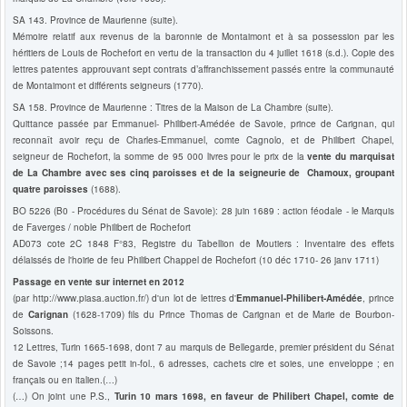
SA 143. Province de Maurienne (suite).
Mémoire relatif aux revenus de la baronnie de Montaimont et à sa possession par les
héritiers de Louis de Rochefort en vertu de la transaction du 4 juillet 1618 (s.d.). Copie des
lettres patentes approuvant sept contrats d’affranchissement passés entre la communauté
de Montaimont et différents seigneurs (1770).
SA 158. Province de Maurienne : Titres de la Maison de La Chambre (suite).
Quittance passée par Emmanuel- Philibert-Amédée de Savoie, prince de Carignan, qui
reconnaît avoir reçu de Charles-Emmanuel, comte Cagnolo, et de Philibert Chapel,
seigneur de Rochefort, la somme de 95 000 livres pour le prix de la
vente du marquisat
de La Chambre avec ses cinq paroisses et de la seigneurie de Chamoux, groupant
quatre paroisses
(1688).
BO 5226 (B0 - Procédures du Sénat de Savoie): 28 juin 1689 : action féodale - le Marquis
de Faverges / noble Philibert de Rochefort
AD073 cote 2C 1848 F°83, Registre du Tabellion de Moutiers : Inventaire des effets
délaissés de l'hoirie de feu Philibert Chappel de Rochefort (10 déc 1710- 26 janv 1711)
Passage en vente sur internet en 2012
(par http://www.piasa.auction.fr/) d'un lot de lettres d'
Emmanuel-Philibert-Amédée
, prince
de
Carignan
(1628-1709) fils du Prince Thomas de Carignan et de Marie de Bourbon-
Soissons.
12 Lettres, Turin 1665-1698, dont 7 au marquis de Bellegarde, premier président du Sénat
de Savoie ;14 pages petit in-fol., 6 adresses, cachets cire et soies, une enveloppe ; en
français ou en italien.(…)
(…) On joint une P.S.,
Turin 10 mars 1698, en faveur de Philibert Chapel, comte de