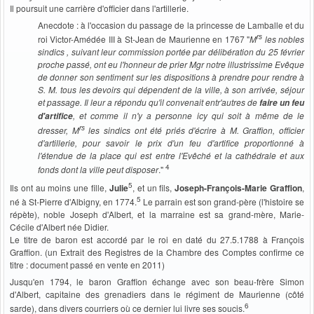
Il poursuit une carrière d'officier dans l'artillerie.
Anecdote : à l'occasion du passage de la princesse de Lamballe et du
rs
roi Victor-Amédée III à St-Jean de Maurienne en 1767 "
M
les nobles
sindics , suivant leur commission portée par délibération du 25 février
proche passé, ont eu l'honneur de prier Mgr notre illustrissime Evêque
de donner son sentiment sur les dispositions à prendre pour rendre à
S. M. tous les devoirs qui dépendent de la ville, à son arrivée, séjour
et passage. Il leur a répondu qu'il convenait entr'autres de
faire un feu
, et comme il n'y a personne icy qui soit à même de le
d'artifice
rs
dresser, M
les sindics ont été priés d'écrire à M. Graffion, officier
d'artillerie, pour savoir le prix d'un feu d'artifice proportionné à
l'étendue de la place qui est entre l'Evêché et la cathédrale et aux
4
fonds dont la ville peut disposer
."
5
Ils ont au moins une fille,
Julie
, et un fils,
Joseph-François-Marie Graffion
,
5
né à St-Pierre d'Albigny, en 1774.
Le parrain est son grand-père (l'histoire se
répète), noble Joseph d'Albert, et la marraine est sa grand-mère, Marie-
Cécile d'Albert née Didier.
Le titre de baron est accordé par le roi en daté du 27.5.1788 à François
Graffion. (un Extrait des Registres de la Chambre des Comptes confirme ce
titre : document passé en vente en 2011)
Jusqu'en 1794, le baron Graffion échange avec son beau-frère Simon
d'Albert, capitaine des grenadiers dans le régiment de Maurienne (côté
6
sarde), dans divers courriers où ce dernier lui livre ses soucis.