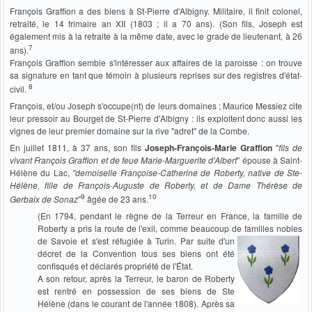
François Graffion a des biens à St-Pierre d'Albigny. Militaire, il finit colonel,
retraité, le 14 frimaire an XII (1803 ; il a 70 ans). (Son fils, Joseph est
également mis à la retraite à la même date, avec le grade de lieutenant, à 26
7
ans).
François Graffion semble s'intéresser aux affaires de la paroisse : on trouve
sa signature en tant que témoin à plusieurs reprises sur des registres d'état-
8
civil.
François, et/ou Joseph s'occupe(nt) de leurs domaines ; Maurice Messiez cite
leur pressoir au Bourget de St-Pierre d'Albigny : ils exploitent donc aussi les
vignes de leur premier domaine sur la rive "adret" de la Combe.
En juillet 1811, à 37 ans, son fils
Joseph-François-Marie Graffion
"
fils de
vivant François Graffion et de feue Marie-Marguerite d'Albert
" épouse à Saint-
Hélène du Lac,
"demoiselle Françoise-Catherine de Roberty, native de Ste-
Hélène, fille de François-Auguste de Roberty, et de Dame Thérèse de
9
10
Gerbaix de Sonaz
"
âgée de 23 ans.
(En 1794, pendant le règne de la Terreur en France, la famille de
Roberty a pris la route de l'exil, comme beaucoup de familles nobles
de Savoie et s'est réfugiée à Turin.
Par suite d'un
décret de la Convention tous ses biens ont été
confisqués et déclarés propriété de l'État.
A son retour, après la Terreur, le baron de Roberty
est rentré en possession de ses biens de Ste
Hélène (dans le courant de l'année 1808). Après sa