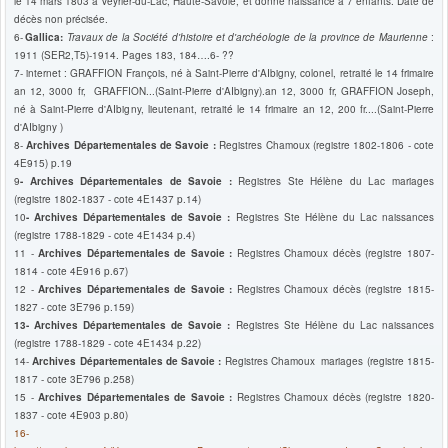
le 14 mars 1803 à Veyrier-du-Lac, Haute-Savoie, et donné naissance à
7 enfants. Date de
décès non précisée.
6-
Gallica:
Travaux de la Société d'histoire et d'archéologie de la province de Maurienne
:
1911 (SER2,T5)-1914. Pages 183, 184….
6- ??
7- internet : GRAFFION François, né à Saint-Pierre d'AIbigny, colonel, retraité le 14 frimaire
an 12, 3000 fr, GRAFFION...(Saint-Pierre d'AIbigny).an 12, 3000 fr, GRAFFION Joseph,
né à Saint-Pierre d'AIbigny, lieutenant, retraité le 14 frimaire an 12, 200 fr....(Saint-Pierre
d'AIbigny )
8-
Archives Départementales de Savoie :
Registres
Chamoux
(registre 1802-1806 - cote
4E915) p.19
9
- Archives Départementales de Savoie :
Registres Ste Hélène du Lac
mariages
(registre 1802-1837 - cote 4E1437 p.14)
10
- Archives Départementales de Savoie :
Registres Ste Hélène du Lac
naissances
(
registre 1788-1829 - cote 4E1434 p.4)
11 -
Archives Départementales de Savoie :
Registres
Chamoux
décès (registre 1807-
1814 - cote 4E916 p.67)
12 -
Archives Départementales de Savoie :
Registres
Chamoux
décès
(registre 1815-
1827 - cote 3E796 p.159)
13
- Archives Départementales de Savoie :
Registres Ste Hélène du Lac naissances
(registre 1788-1829 - cote 4E1434 p.22)
14-
Archives Départementales de Savoie :
Registres
Chamoux mariages
(
registre 1815-
1817 - cote 3E796 p.258)
15 -
Archives Départementales de Savoie :
Registres
Chamoux
décès
(registre 1820-
1837 - cote 4E903 p.80)
16-