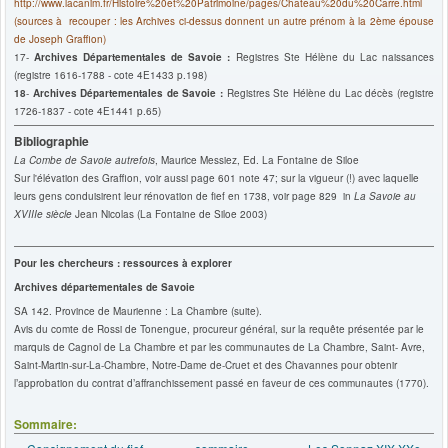
http://www.lacanim.fr/Histoire%20et%20Patrimoine/pages/Chateau%20du%20Carre.html
(sources à recouper : les Archives ci-dessus donnent un autre prénom à la 2ème épouse
de Joseph Graffion)
17-
Archives Départementales de Savoie :
Registres Ste Hélène du Lac naissances
(registre 1616-1788 - cote 4E1433 p.198)
18
-
Archives Départementales de Savoie :
Registres Ste Hélène du Lac décès
(registre
1726-1837
- cote 4E1441 p.65)
Bibliographie
La Combe de Savoie autrefois
, Maurice Messiez, Ed. La Fontaine de Siloe
Sur l'élévation des Graffion, voir aussi page 601 note 47; sur la vigueur (!) avec laquelle
leurs gens conduisirent leur rénovation de fief en 1738, voir page 829 in
La Savoie au
XVIIIe siècle
Jean Nicolas (La Fontaine de Siloe 2003)
Pour les chercheurs : ressources à explorer
Archives départementales de Savoie
SA 142. Province de Maurienne : La Chambre (suite).
Avis du comte de Rossi de Tonengue, procureur général, sur la requête présentée par le
marquis de Cagnol de La Chambre et par les communautes de La Chambre, Saint- Avre,
Saint-Martin-sur-La-Chambre, Notre-Dame de-Cruet et des Chavannes pour obtenir
l’approbation du contrat d’affranchissement passé en faveur de ces communautes (1770).
Sommaire: