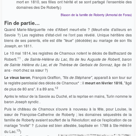
mort en 1810, ses filles ont hérité et se sont partagé l'ensemble des
domaines des De Roberty.)
Blason de la famille de Roberty (Armorial de Foras)
Fin de partie…
Quand Marie-Marguerite née d'Albert meurt-elle ? (Meurt-elle d'ailleurs en
Savoie ?) Les registres d'état-civil ne l'ont pas révélé. Unique héritière des
biens de ses parents, elle est dite "
feue
" (décédée) au mariage de son fils
Joseph, en 1811.
Le 10 mai 1814, les registres de Chamoux notent le décès de Balthazard de
11
Roberti.
,
de Sainte-Hélène du Lac
,
fils de feu Auguste de Roberti, baron
de Sainte Hélène du Lac, et de Thérèse de Gerbaix de Sonnaz
, âge de 31
ans - mort chez sa sœur ?)
Le vieux baron
, François Graffion,
"fils de Stéphane"
, apparaît à son tour sur
le registre paroissial des décès de Chamoux* : il
meurt en février 1816
, "âgé
12
de plus de 80 ans". Il a 89 ans.
Après le retour de la Savoie au Duché, et la reprise en mains, Turin nomme le
baron Joseph syndic .
Puis le château de Chamoux s'ouvre à nouveau à la fête, pour Louise, la
sœur de Françoise-Catherine de Roberty ; les domaines séquestrés de la
famille de Roberty avaient souffert de la Révolution: est-ce l'explication de ce
mariage "invité" ? (Louise est bien attestée, baptisée en 1788 à Ste-Hélène
13
du Lac.
)