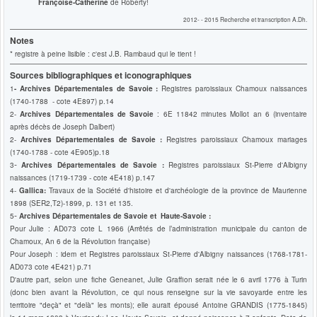
Françoise-Catherine
de Roberty!
2012- - 2015 Recherche et transcription A.Dh.
Notes
* registre à peine lisible : c'est J.B. Rambaud qui le tient !
Sources bibliographiques et iconographiques
1
-
Archives Départementales de Savoie :
Registres paroissiaux
Chamoux
naissances
(
1740-1788 - cote 4E897) p.14
2-
Archives Départementales de Savoie
: 6E 11842 minutes Mollot an 6 (inventaire
après décès de Joseph Dalbert)
2-
Archives Départementales de Savoie :
Registres paroissiaux
Chamoux
mariages
(
1740-1788 - cote 4E905)
p.18
-
3
Archives Départementales de Savoie :
Registres paroissiaux St-Pierre d'Albigny
naissances (
1719-1739 - cote 4E418)
p.147
4-
Gallica:
Travaux de la Société d'histoire et d'archéologie de la province de Maurienne
1898 (SER2,T2)-1899, p. 131 et 135.
-
5
Archives Départementales de Savoie et Haute-Savoie :
Pour Julie : AD073 cote L 1966 (Arrêtés de l’administration municipale du canton de
Chamoux, An 6 de la Révolution française)
Pour Joseph : idem et Registres paroissiaux St-Pierre d'Albigny
naissances (1768-1781-
AD073 cote 4E421) p.71
D'autre part, selon une fiche Geneanet, Julie Graffion
serait née le 6 avril 1776 à Turin
(donc bien avant la Révolution, ce qui nous renseigne sur la vie savoyarde entre les
territoire "deçà" et "delà" les monts)
; elle aurait épousé
Antoine GRANDIS (1775-1845)