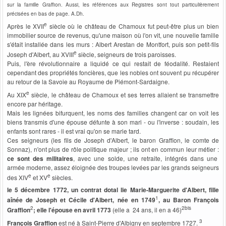
sur la famille Graffion. Aussi, les références aux Registres sont tout particulièrement
précisées en bas de page.
A.Dh.
e
Après le XVII
siècle où le château de Chamoux fut peut-être plus un bien
immobilier source de revenus, qu'une maison où l'on vit, une nouvelle famille
s'était installée dans les murs : Albert Arestan de Montfort, puis son petit-fils
e
Joseph d'Albert, au XVIII
siècle, seigneurs de trois paroisses.
Puis, l'ère révolutionnaire a liquidé ce qui restait de féodalité. Restaient
cependant des propriétés foncières, que les nobles ont souvent pu récupérer
au retour de la Savoie au Royaume de Piémont-Sardaigne.
e
Au XIX
siècle, le château de Chamoux et ses terres allaient se transmettre
encore par héritage.
Mais les lignées bifurquent, les noms des familles changent car
on voit les
biens transmis d'une épouse défunte à son mari - ou l'inverse : soudain, les
enfants sont rares - il est vrai qu'on se marie tard.
Ces seigneurs (les fils de Joseph d'Albert, le baron Graffion, le comte de
Sonnaz), n'ont plus de rôle politique majeur ; ils ont en commun leur métier :
ce sont des militaires
, avec une solde, une retraite, intégrés dans une
armée moderne, assez éloignée des troupes levées par les grands seigneurs
e
e
des XIV
et XV
siècles.
le 5 décembre 1772, un contrat dotal lie Marie-Marguerite d'Albert, fille
1
aînée de Joseph et Cécile d'Albert, née en 1749
, au Baron François
2
2bis
Graffion
; elle l'
épouse
en avril 1773
(elle a 24 ans, il en a 46)
3
François Graffion
est né à Saint-Pierre d'Albigny en septembre 1727.