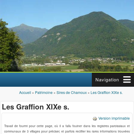
Aller au contenu principal
Navigation
Accueil
»
Patrimoine
»
Sires de Chamoux
»
Les Graffion XIXe s.
Vous êtes ici
Les Graffion XIXe s.
Version imprimable
Travail de fourmi pour cette page, où il a fallu fouiner dans les registres paroissiaux et
communaux de 3 villages pour préciser, et parfois rectifier les rares informations trouvées