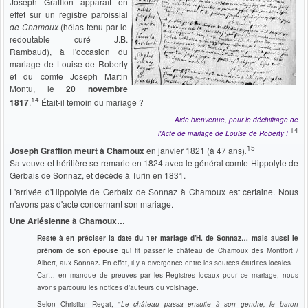
Joseph Graffion apparaît en
effet sur un registre paroissial
de Chamoux
(hélas tenu par le
redoutable curé J.B.
Rambaud), à l'occasion du
mariage de Louise de Roberty
et du comte Joseph Martin
Montu, le
20 novembre
14
1817
.
Était-il témoin du mariage ?
Aide bienvenue, pour le déchiffrage de
14
l'Acte de mariage de Louise de Roberty !
15
Joseph Graffion meurt à Chamoux
en janvier 1821 (à 47 ans)
.
Sa veuve et héritière se remarie en 1824 avec le général comte Hippolyte de
Gerbais de Sonnaz, et décède à Turin en 1831.
L'arrivée d'Hippolyte de Gerbaix de Sonnaz à Chamoux est certaine.
Nous
n'avons pas d'acte concernant son mariage.
Une Arlésienne à Chamoux…
Reste à en préciser la date du 1er mariage d'H. de Sonnaz… mais aussi le
prénom de son épouse
qui fit passer le château de Chamoux des Montfort /
Albert, aux Sonnaz
.
En effet, il y a divergence entre les sources érudites locales.
Car… en manque de preuves par les Registres locaux pour ce mariage, nous
avons parcouru les notices d'auteurs du voisinage.
Selon Christian Regat, "
Le château passa ensuite à son gendre, le baron