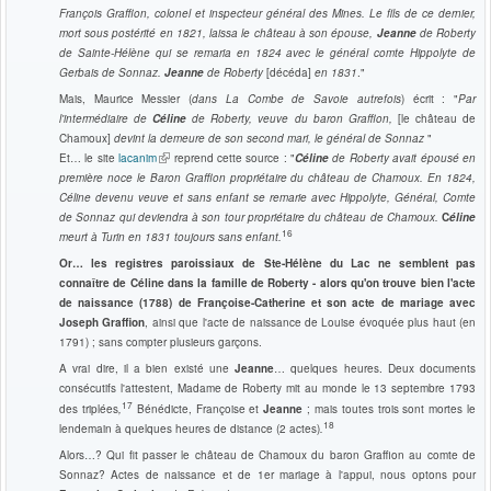
François Graffion, colonel et inspecteur général des Mines. Le fils de ce dernier,
mort sous postérité en 1821, laissa le château à son épouse,
Jeanne
de Roberty
de Sainte-Hélène qui se remaria en 1824 avec le général comte Hippolyte de
Gerbais de Sonnaz.
Jeanne
de Roberty
[décéda]
en 1831
."
Mais, Maurice Messier (
dans La Combe de Savoie autrefois
) écrit : "
Par
l'intermédiaire de
Céline
de Roberty, veuve du baron Graffion,
[le château de
Chamoux]
devint la demeure de son second mari, le général de Sonnaz
"
(le lien est externe)
Et… le site
lacanim
reprend cette source : "
Céline
de Roberty
avait épousé en
première noce le Baron Graffion propriétaire du château de Chamoux.
En 1824,
Céline devenu veuve et sans enfant se remarie avec Hippolyte, Général, Comte
de Sonnaz qui deviendra à son tour propriétaire du château de Chamoux.
C
éline
16
meurt à Turin en 1831 toujours sans enfant.
Or… les registres paroissiaux de Ste-Hélène du Lac ne semblent pas
connaître de Céline dans la famille de Roberty - alors qu'on trouve bien l'acte
de naissance (1788) de Françoise-Catherine et son acte de mariage avec
Joseph Graffion
, ainsi que l'acte de naissance de Louise évoquée plus haut (en
1791) ; sans compter plusieurs garçons.
A vrai dire, il a bien existé une
Jeanne
… quelques heures. Deux documents
consécutifs l'attestent, Madame de Roberty mit au monde le 13 septembre 1793
17
des triplées
,
Bénédicte, Françoise et
Jeanne
; mais toutes trois sont mortes le
18
lendemain à quelques heures de distance (2 actes)
.
Alors…? Qui fit passer le château de Chamoux du baron Graffion au comte de
Sonnaz? Actes de naissance et de 1er mariage à l'appui, nous optons pour