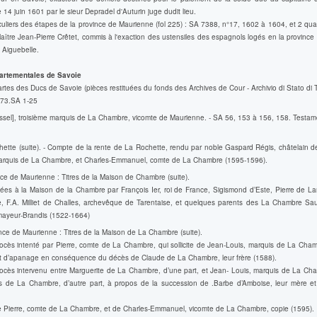
le 14 juin 1601 par le sieur Depradel d'Auturin juge dudit lieu.
uliers des étapes de la province de Maurienne (fol 225) : SA 7388, n°17, 1602 à 1604, et 2 qua
ître Jean-Pierre Crêtet, commis à l'exaction des ustensiles des espagnols logés en la province
 Aiguebelle.
artementales de Savoie
rtes des Ducs de Savoie (pièces restituées du fonds des Archives de Cour - Archivio di Stato di T
073.SA 1-25
ssel], troisième marquis de La Chambre, vicomte de Maurienne. - SA 56, 153 à 156, 158. Testam
ette (suite). - Compte de la rente de La Rochette, rendu par noble Gaspard Régis, châtelain d
marquis de La Chambre, et Charles-Emmanuel, comte de La Chambre (1595-1596).
e de Maurienne : Titres de la Maison de Chambre (suite).
sées à la Maison de la Chambre par François Ier, roi de France, Sigismond d’Este, Pierre de L
 F.A. Milliet de Challes, archevêque de Tarentaise, et quelques parents des La Chambre Sau
ayeur-Brandis (1522-1664)
ce de Maurienne : Titres de la Maison de La Chambre (suite).
rocès intenté par Pierre, comte de La Chambre, qui sollicite de Jean-Louis, marquis de La Cham
 d’apanage en conséquence du décès de Claude de La Chambre, leur frère (1588).
rocès intervenu entre Marguerite de La Chambre, d’une part, et Jean- Louis, marquis de La Cha
is de La Chambre, d’autre part, à propos de la succession de .Barbe d’Amboise, leur mère et
e Pierre, comte de La Chambre, et de Charles-Emmanuel, vicomte de La Chambre, copie (1595).