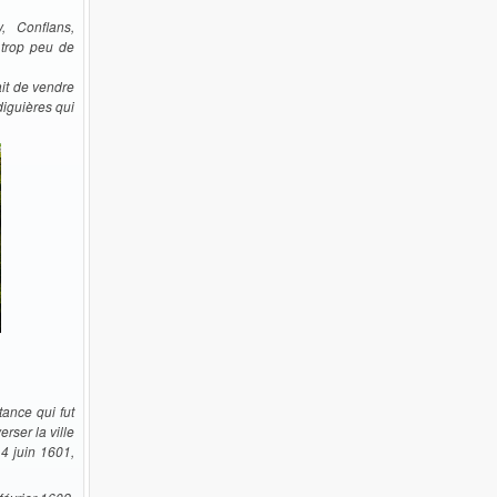
y, Conflans,
 trop peu de
ait de vendre
iguières qui
tance qui fut
rser la ville
4 juin 1601,