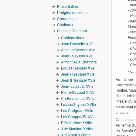
-
mar
Présentation
-
com
L'origine des noms
-
vic
Chronologie
-
bar
Châteaux
Mont
Sires de Chamoux
-
sei
Fert
Châteauvieux
-
Con
Jean/Rochette XIV°
-
Cha
Antoine/Seyssel XVe
-
Cap
Jean / Seyssel XVe
-
Col
Aimon/S-La Chambre
-
Che
Louis I /Seyssel XVe
15••
Jean I /Seyssel XVIe
Au terme d
Jean II /Seyssel XVIe
universelle
Jean-Louis /S. XVIe
héritier. Mai
Pierre/Seyssel XVIIe
d'une dette 
Ch.Emmanuel XVIIe
misère du t
Louise/Seyssel XVIIe
biens sont 
Les Carignan XVIIe
chacun.
Les Chappel/R. XVIII
Comme son pè
P./Mellarède XVIIIe
Au terme d'
J.de Montfort XVIIIe
de Savoie C
J. d'Albert XVIIIe s.
Bugey.*