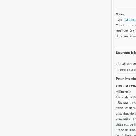
Notes
.
*
voir "
Chamoux
** Selon une n
contrôlait la 
siège par les a
Sources bib
•
La Maison de 
•
Portrait de Lo
Pour les ch
ADS - IR 177b
militaires:
Étape de la R
- SA 6660, n°
partie, et dép
et soldats de 
- SA 6662, n°
châteaux de l'H
Étape de Chat
de Châteauneu