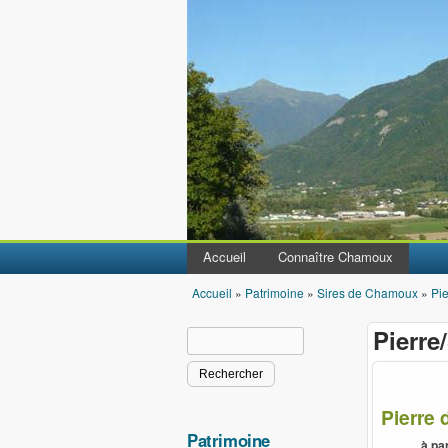
Accueil
Connaître Chamoux
Accueil
»
Patrimoine
»
Sires de Chamoux
»
Pie
Vous êtes ici
Pierre
Rechercher
Formulaire de recherche
Pierre
Patrimoine
à pa