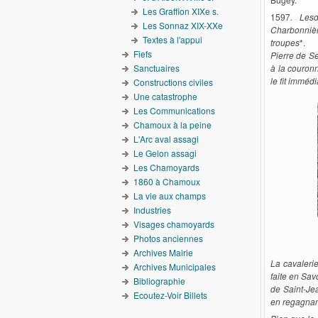
Les Graffion XIXe s.
1597
. Lesd
Les Sonnaz XIX-XXe
Charbonnièr
Textes à l'appui
troupes
*.
Fiefs
Pierre de Se
à la couron
Sanctuaires
le fit imméd
Constructions civiles
Une catastrophe
Les Communications
Chamoux à la peine
L'Arc aval assagi
Le Gelon assagi
Les Chamoyards
1860 à Chamoux
La vie aux champs
Industries
Visages chamoyards
Photos anciennes
Archives Mairie
La cavalerie
Archives Municipales
faite en Sav
Bibliographie
de Saint-Je
Ecoutez-Voir Billets
en regagnan