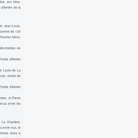
re, son frère,
 d’Aimée de la
de Jean-Louis,
e somme de 120
’autres biens,
 Montmélian de
’hoirie d’Aimée
de Louis de La
nuel, comte de
’hoirie d’Aimée
bre, et Pierre
enus entre les
de La Chambre,
s entre eux, le
sommes dues à