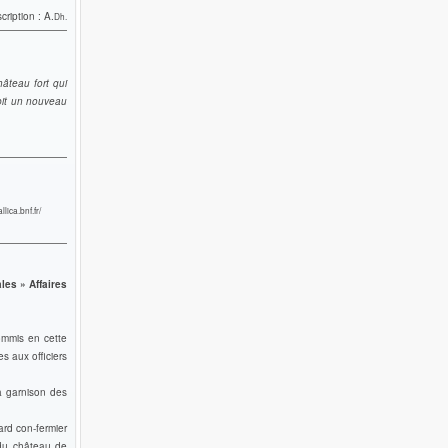
ription : A.
Dh.
âteau fort qui
ubit un nouveau
allica.bnf.fr/
les » Affaires
ommis en cette
s aux officiers
a garnison des
rd con-fermier
 du château de