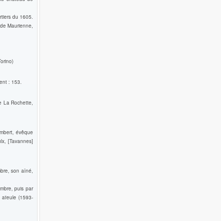
rtiers du 1605.
 de Maurienne,
orino)
ent : 153.
e La Rochette,
ambert, évêque
lx, [Tavannes]
bre, son aîné,
mbre, puis par
 aïeule (1593-