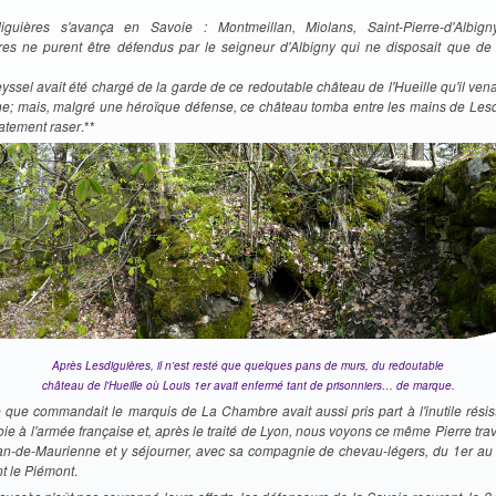
iguières s'avança en Savoie : Montmeillan, Miolans, Saint-Pierre-d'Albign
es ne purent être défendus par le seigneur d'Albigny qui ne disposait que de
yssel avait été chargé de la garde de ce redoutable château de l'Hueille qu'il ven
ne; mais, malgré une héroïque défense, ce château tomba entre les mains de Lesd
iatement raser
.**
Après Lesdiguières, il n'est resté que quelques pans de murs, du
redoutable
château de l'Hueille où Louis 1er avait enfermé tant de prisonniers… de marque.
 que commandait le marquis de La Chambre avait aussi pris part à l'inutile résis
oie à l'armée française et, après le traité de Lyon, nous voyons ce même Pierre trave
an-de-Maurienne et y séjourner, avec sa compagnie de chevau-légers, du 1er au 
t le Piémont
.