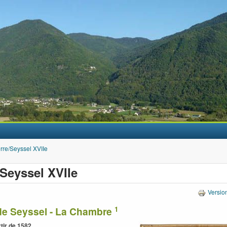
Aller au contenu principal
rre/Seyssel XVIIe
/Seyssel XVIIe
Versio
1
 de Seyssel - La Chambre
rtir de 1582
,