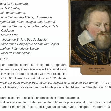
quis de La Chambre,
te de l'Hueille,
omte de Maurienne,
on de Cuines, des Villars, d'Épierre, de
aymont, de Pontamafrey et des Hurtières,
gneur
de Chamoux,
de La Rochette, et de la
é-Calderon
seiller d'Etat;
mbellan de S. A. le Duc de Savoie,
itaine d'une Compagnie de Chevau-Légers,
onel de l'Infanterie de Savoie,
valier de l'Annonciade.
 à 1614
'un procès contre sa belle-sœur, légataire
 de Jean-Louis, il succède à son frère, mort sans
s la victoire lui coûte cher, et il va devoir s'acquitter
de 120.000 livres. Il se plaint donc en 1595 de «
la
1
emps qui court mesme pour ceulx qui suivent la profession des armes
» (!)
Cert
hypothéqués ; il va devoir vendre Montaymont et le château de l'Hueille pour 10.0
re, et son frère aîné, il a embrassé la carrière des armes.
un différend avec le Roi de France Henri IV sur la possession du marquisat de Sal
harles-Emmanuel - allié de la Ligue catholique, avec l'Espagne - va perdre la 