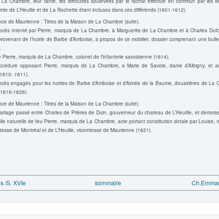
 La Chambre, leur tante, les difficultés soulevées par le rachat effectué en commun par les d
te de L’Heuilie et de La Rochette étant incluses dans ces différends (1601-1612).
ce de Maurienne : Titres de la Maison de La Chambre (suite).
rocès intenté par Pierre, marquis de La Chambre, à Marguerite de La Chambre et à Charles Dufou
rovenant de I’hoirie de Barbe d’Amboise, a propos de ce mobilier, dossier comprenant une bull
.
 Pierre, marquis de La Chambre, colonel de l’infanterie savoisienne (1614).
océdure opposant Pierre, marquis de La Chambre, a Marie de Savoie, dame d’Albigny, et au
(1610- 1611).
rocès engagés pour les hoiries de Barbe d’Amboise et d’Aimée de la Baume, douairières de La 
 (1616-1626).
ce de Maurienne : Titres de la Maison de La Chambre (suite).
mariage passé entre Charles de Prières de Duin, gouverneur du chateau de L’HeuiIle, et demoise
lle naturelle de feu Pierre, marquis de La Chambre, acte portant constitution dotale par Louise,
esse de Montréal et de L’Heuiile, vicomtesse de Maurienne (1621).
s /S. XVIe
sommaire
Ch.Emmanu