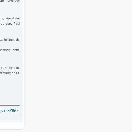
eux frères des
r, dépositaire
e du pape Paul
x héritiers du
Chambre, entre
lle Antoine de
 marquise de La
el XVIIe ›