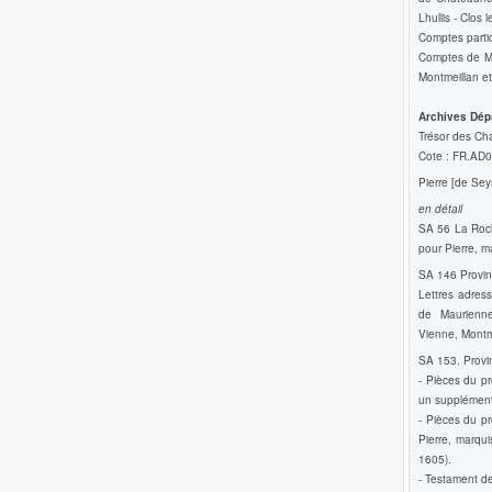
Lhullis - Clos 
Comptes partic
Comptes de Ma
Montmeillan et
Archives Dép
Trésor des Cha
Cote : FR.AD
Pierre [de Sey
en détail
SA 56 La Roch
pour Pierre, 
SA 146 Provinc
Lettres adres
de Maurienne,
Vienne, Montm
SA 153. Provin
- Pièces du p
un supplément
- Pièces du p
Pierre, marqu
1605).
- Testament d