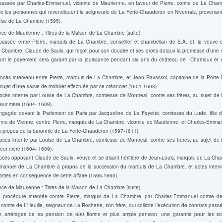
 passée par Charles-Emmanuel, vicomte de Maurienne, en faveur de Pierre, comte de La Chamb
tre les personnes qui revendiquent la seigneurie de La Ferté-Chauderon en Nivernais, provenant
ise de La Chambre (1595).
ce de Maurienne : Titres de la Maison de La Chambre (suite).
 passée entre Pierre, marquis de La Chambre, conseiller et chambellan de S.A. et, la veuve 
 Cbambre, Claude de Sauls, qui reçoit pour son douaire et ses droits dotaux la promesse d’un
ont le payement sera garanti par la jouissance pendant six ans du château de Chamoux et d
rocès intervenu entre Pierre, marquis de La Chambre, et Jean Ravassol, capitaine de la Porte
ujet d’une saisie de mobilier effectuée par ce créancier (1601-1603).
ocès intente par Louise de La Chambre, comtesse de Montreal, contre ses frères, au sujet de l
leur mère (1604- 1609).
ngagée devant le Parlement de Paris par Jacqueline de La Fayette, comtesse du Lude. fille 
Anne de Vienne, contre Pierre, marquis de La Chambre, vicomte de Maurienne, et Charles-Emma
 propos de la baronnie de La Ferté-Chauderon (1597-1611).
ocès intente par Louise de La Chambre, comtesse de Montreal, contre ses frères, au sujet de l
leur mère (1604- 1609).
rocès opposant Claude de Saulx, veuve et se disant héritière de Jean-Louis, marquis de La Cham
manuel de La Chambre à propos de la succession du marquis de La Chambre. et actes interv
parties en conséquence de cette affaire (1595-1660).
ce de Maurienne : Titres de la Maison de La Chambre (suite).
a procédure intentée contre Pierre, marquis de La Chambre, par Charles-Emmanuel comte 
comte de L’Heuille, seigneur de La Rochette, son frère, qui sollicite I’exécution de contrats passé
s arrérages de sa pension de 600 florins et plus ample pension, une garantie pour les 