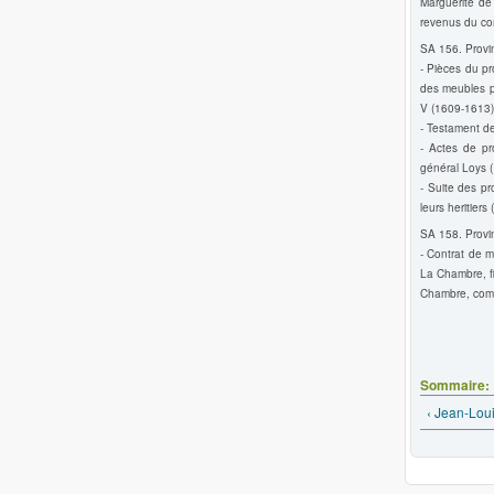
Marguerite de
revenus du com
SA 156. Provin
- Pièces du p
des meubles p
V (1609-1613)
- Testament de
- Actes de pr
général Loys 
- Suite des p
leurs heritiers
SA 158. Provin
- Contrat de 
La Chambre, fi
Chambre, comt
Sommaire:
‹ Jean-Loui