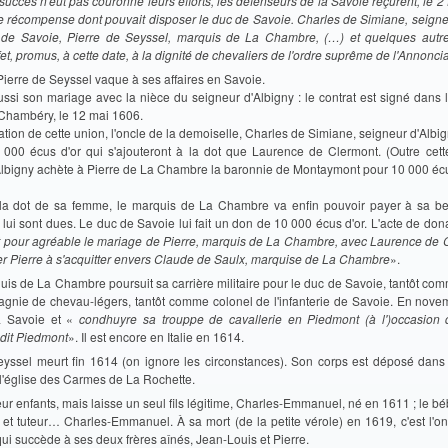
succès n'eût pas couronné leurs efforts, les défenseurs de la Savoie reçurent, le 2 
te récompense dont pouvait disposer le duc de Savoie. Charles de Simiane, seigneu
de Savoie, Pierre de Seyssel, marquis de La Chambre, (…) et quelques autr
ffet, promus, à cette date, à la dignité de chevaliers de l'ordre suprême de l'Annonc
Pierre de Seyssel vaque à ses affaires en Savoie.
ussi son mariage avec la nièce du seigneur d'Albigny : le contrat est signé dans 
Chambéry, le 12 mai 1606.
tion de cette union, l'oncle de la demoiselle, Charles de Simiane, seigneur d'Albi
 000 écus d'or qui s'ajouteront à la dot que Laurence de Clermont. (Outre cet
Albigny achète à Pierre de La Chambre la baronnie de Montaymont pour 10 000 écus
 la dot de sa femme, le marquis de La Chambre va enfin pouvoir payer à sa be
ui sont dues. Le duc de Savoie lui fait un don de 10 000 écus d'or. L'acte de don
 pour agréable le mariage de Pierre, marquis de La Chambre, avec Laurence de Cl
er Pierre à s'acquitter envers Claude de Saulx, marquise de La Chambre
».
uis de La Chambre poursuit sa carrière militaire pour le duc de Savoie, tantôt co
gnie de chevau-légers, tantôt comme colonel de l'infanterie de Savoie. En novem
la Savoie et «
condhuyre sa trouppe de cavallerie en Piedmont (à l')occasion 
dit Piedmont
». Il est encore en Italie en 1614.
eyssel meurt fin 1614 (on ignore les circonstances). Son corps est déposé dans 
 l'église des Carmes de La Rochette.
ieur enfants, mais laisse un seul fils légitime, Charles-Emmanuel, né en 1611 ; le bé
 et tuteur… Charles-Emmanuel. À sa mort (de la petite vérole) en 1619, c'est l'on
i succède à ses deux frères aînés, Jean-Louis et Pierre.