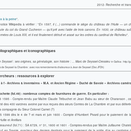
2012- Recherche et transc
.
 à la peine
"
otice Wikipedia à vérifier : "
En 1597, il (…) commande le siège du château de l'Huile — un ch
route du col du Grand Cucheron — qu'il prit avec l'aide de trois canons. En 1630, ce château s
rmées de Louis XIII, et il est finalement détruit et arasé sur les ordres du cardinal de Richelieu
".
liographiques et iconographiques
Seyssel : ses origines, sa généalogie, son histoire
: ... Marc de Seyssel-Cressieu
in Gallica : http://g
uis de Seyssel-la Chambre : avec nos remerciements chaleureux à Jean de Seyssel (Doc JFDh)
ercheurs : ressources à explorer
 à f -
Archives & inventaires » M.A. et Ancien Régime » Duché de Savoie » Archives caméra
ochette (fol.49) : nombreux
comptes de fournitures de guerre
. En particulier :
3 1595 - Compte-rendu par Maître Claude Trébuchet et Jean Babu au sieur de Charanson , c
uté des 400 varcines avoine par eux reçues des sieurs Comtes de La Chambre et par eux délivrée
la compagnie du Sieur Colonel Camet (?)
5 1599 dès le 4 de ? et mars et juin 1600 - Compte d'Humbert Pivard pour le paiement de l
uille et Arvillars
eauneuf (fol.71) : SA 6729, n° 31, 1600 et 1601 - Comptes-rendus par Maître Juillaume Chatela
f en Savoie, exacteur des deniers destinés pour le paiement de la solde dûe au capitaine