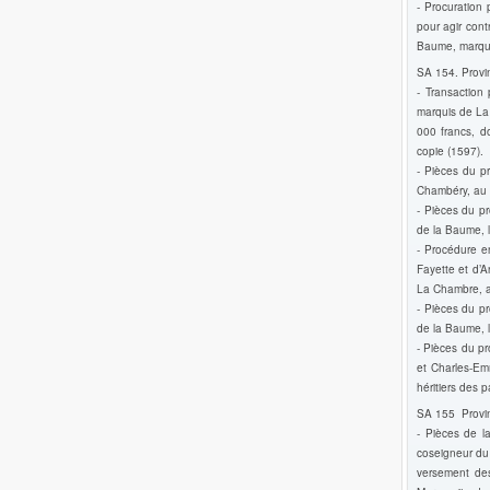
- Procuration
pour agir con
Baume, marqu
SA 154. Provin
- Transaction
marquis de La
000 francs, d
copie (1597).
- Pièces du p
Chambéry, au s
- Pièces du pr
de la Baume, 
- Procédure e
Fayette et d’
La Chambre, a
- Pièces du pr
de la Baume, 
- Pièces du p
et Charles-Em
héritiers des 
SA 155 Provin
- Pièces de l
coseigneur du 
versement de