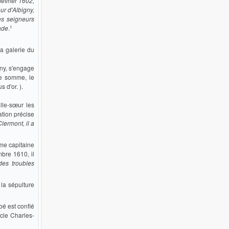
février 1602,
r d'Albigny,
es seigneurs
1
iade
.
la galerie du
gny, s'engage
te somme, le
 d'or. ).
lle-sœur les
ation précise
ermont, il a
mme capitaine
bre 1610, il
des troubles
la sépulture
bé est confié
cle Charles-