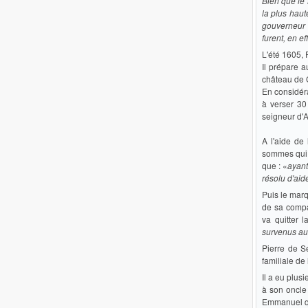
Bien que le 
la plus hau
gouverneur 
furent, en e
L'été 1605, 
Il prépare a
château de 
En considéra
à verser 30
seigneur d'
A l'aide de
sommes qui l
que : «
ayant
résolu d'aid
Puis le marq
de sa compa
va quitter 
survenus au
Pierre de S
familiale de
Il a eu plus
à son oncle
Emmanuel qu