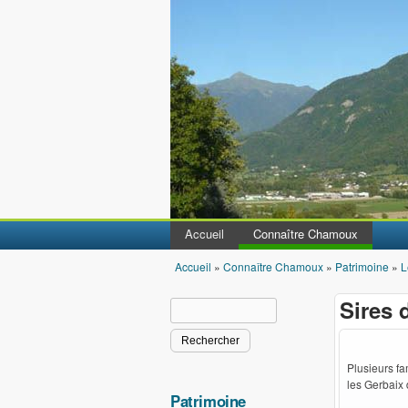
Accueil
Connaître Chamoux
Accueil
»
Connaître Chamoux
»
Patrimoine
»
L
Vous êtes ici
Sires
Rechercher
Formulaire de recherche
Plusieurs fa
les Gerbaix 
Patrimoine