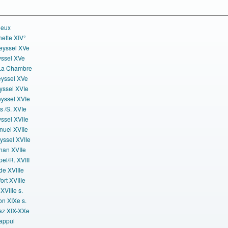
ieux
ette XIV°
eyssel XVe
yssel XVe
La Chambre
eyssel XVe
eyssel XVIe
eyssel XVIe
s /S. XVIe
yssel XVIIe
uel XVIIe
yssel XVIIe
nan XVIIe
el/R. XVIII
de XVIIIe
ort XVIIIe
 XVIIIe s.
on XIXe s.
az XIX-XXe
'appui