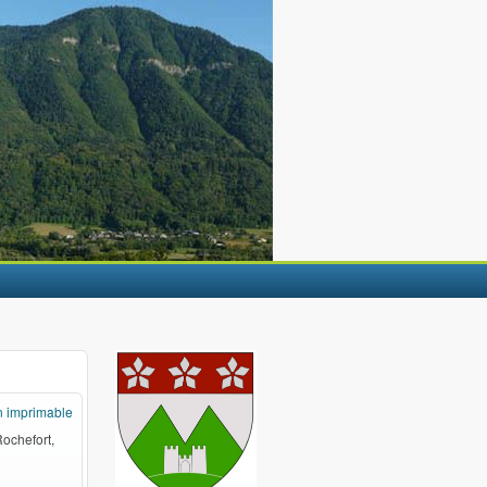
n imprimable
Rochefort,