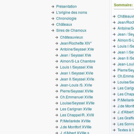
Sommaire:
Présentation
L'origine des noms
Châteauv
Chronologie
Jean/Roch
Châteaux
Antoine/S
Sires de Chamoux
Jean / Se
Châteauvieux
Aimon/S-
Jean/Rochette XIV°
Louis I /S
Antoine/Seyssel XVe
Jean I /S
Jean / Seyssel XVe
Jean II /S
Aimon/S-La Chambre
Jean-Loui
Louis I /Seyssel XVe
Pierre/Se
Jean I /Seyssel XVIe
Ch.Emman
Jean II /Seyssel XVIe
Louise/Se
Jean-Louis /S. XVIe
Les Carig
Pierre/Seyssel XVIIe
Les Chapp
Ch.Emmanuel XVIIe
P./Mellarè
Louise/Seyssel XVIIe
J.de Montf
Les Carignan XVIIe
J. d'Albert
Les Chappel/R. XVIII
Les Graffi
P./Mellarède XVIIIe
Les Sonn
J.de Montfort XVIIIe
Textes à l
J. d'Albert XVIIIe s.