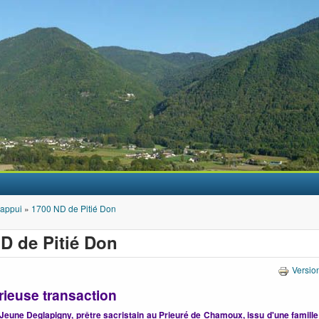
Aller au contenu principal
'appui
»
1700 ND de Pitié Don
D de Pitié Don
Versio
rieuse transaction
Jeune Deglapigny, prêtre sacristain au Prieuré de Chamoux, issu d'une famille