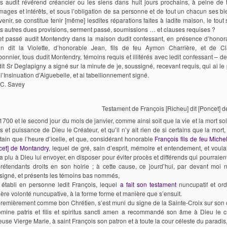
ins audit révérend créancier ou les siens dans huit jours prochains, à peine de
ages et intérêts, et sous l’obligation de sa personne et de tout un chacun ses bi
venir, se constitue tenir [même] lesdites réparations faites à ladite maison, le tout
es autres dues provisions, serment passé, soumissions … et clauses requises ?
 et passé audit Montendry dans la maison dudit confessant, en présence d’honor
tin dit la Violette, d’honorable Jean, fils de feu Aymon Charrière, et de C
onnier, tous dudit Montendry, témoins requis et illitérés avec ledit confessant – d
dit Sr Deglapigny a signé sur la minute de je, soussigné, recevant requis, qui ai le
l’Insinuation d’Aiguebelle, et ai tabellionnement signé.
 Savey
Testament de François [Richeu] dit [Poncet] 
1700 et le second jour du mois de janvier, comme ainsi soit que la vie et la mort soi
 et puissance de Dieu le Créateur, et qu’il n’y ait rien de si certains que la mort, 
rtain que l’heure d’icelle, et que, considérant honorable
François fils de feu Michel
cet] de Montandry
, lequel de gré, sain d’esprit, mémoire et entendement, et voul
 a plu à Dieu lui envoyer, en disposer pour éviter procès et différends qui pourraient
prétendants droits en son hoirie ; à cette cause, ce jourd’hui, par devant moi n
signé, et présents les témoins bas nommés,
t établi en personne ledit François, lequel
a fait son testament
nuncupatif et or
ière volonté nuncupative, à la forme forme et manière que s’ensuit.
 premièrement comme bon Chrétien, s’est muni du signe de la Sainte-Croix sur son 
omine patris et filis et spiritus sancti amen a recommandé son âme à Dieu le cr
euse Vierge Marie, à saint François son patron et à toute la cour céleste du paradis