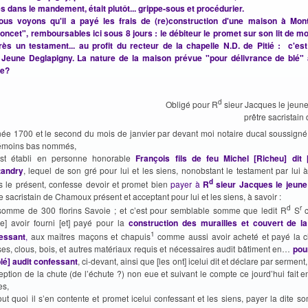
és dans le mandement, était plutôt... grippe-sous et procédurier.
nous voyons qu'il a payé les frais de (re)construction d'une maison à Mon
oncet", remboursables ici sous 8 jours : le débiteur le promet sur son lit de mor
rès un testament... au profit du recteur de la chapelle N.D. de Pitié : c'e
Jeune Deglapigny. La nature de la maison prévue "pour délivrance de blé" a
re?
d
Obligé pour R
sieur Jacques le jeun
prêtre sacristai
née 1700 et le second du mois de janvier par devant moi notaire ducal soussigné,
témoins bas nommés,
est établi en personne honorable
François fils de feu Michel [Richeu] dit 
tandry
, lequel de son gré pour lui et les siens, nonobstant le testament par lui à
d
s le présent, confesse devoir et promet bien
payer à
R
sieur Jacques le jeune
e sacristain de Chamoux présent et acceptant pour lui et les siens, à savoir :
d
r
 somme de 300 florins Savoie ; et c’est pour semblable somme que ledit R
S
c
ve] avoir fourni [et] payé pour la
construction des murailles et couvert de l
1
essant
,
aux maîtres maçons et chapuis
comme aussi avoir acheté et payé la c
ses, clous, bois, et autres matériaux requis et nécessaires audit bâtiment en…
pou
blé] audit confessant
, ci-devant, ainsi que [les ont] icelui dit et déclare par sermen
eption de la chute (de l’échute ?) non eue et suivant le compte ce jourd’hui fait en
es,
out quoi il s’en contente et promet icelui confessant et les siens, payer la dite