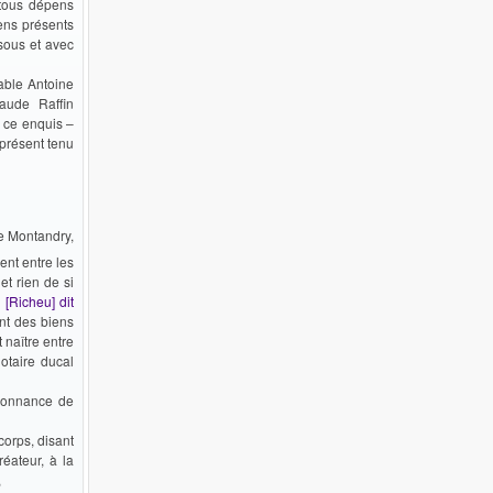
 tous dépens
ens présents
 sous et avec
able Antoine
laude Raffin
e ce enquis –
 présent tenu
de Montandry,
ent entre les
et rien de si
 [Richeu] dit
ant des biens
 naître entre
otaire ducal
donnance de
corps, disant
éateur, à la
,