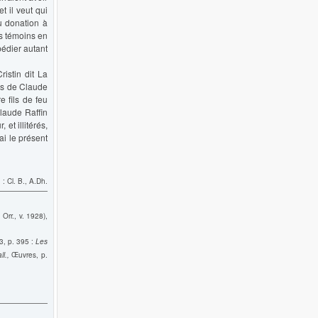
t il veut qui
ou donation à
es témoins en
pédier autant
istin dit La
ils de Claude
e fils de feu
Claude Raffin
et illitérés,
ai le présent
: Cl. B., A.Dh.
 Orr., v. 1928),
3, p. 395 :
Les
ll.,
Œuvres, p.