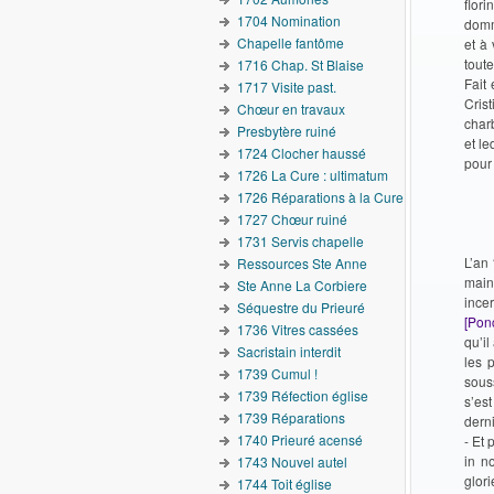
flor
1704 Nomination
domm
Chapelle fantôme
et à 
tout
1716 Chap. St Blaise
Fait
1717 Visite past.
Cris
Chœur en travaux
charb
Presbytère ruiné
et le
1724 Clocher haussé
pour 
1726 La Cure : ultimatum
C.
1726 Réparations à la Cure
1727 Chœur ruiné
1731 Servis chapelle
L’an 
Ressources Ste Anne
mains
Ste Anne La Corbiere
ince
Séquestre du Prieuré
[Pon
1736 Vitres cassées
qu’il
Sacristain interdit
les 
1739 Cumul !
sous
1739 Réfection église
s’es
1739 Réparations
dern
1740 Prieuré acensé
- Et
in n
1743 Nouvel autel
glori
1744 Toit église