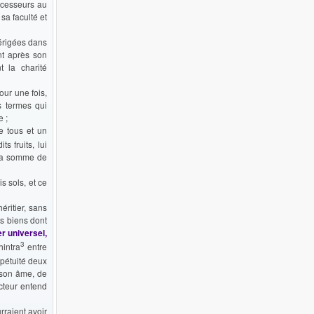
écesseurs au
sa faculté et
 érigées dans
nt après son
t la charité
our une fois,
s termes qui
e ;
de tous et un
s fruits, lui
 la somme de
s sols, et ce
éritier, sans
es biens dont
er universel,
3
hintra
entre
pétuité deux
e son âme, de
cteur entend
rraient avoir