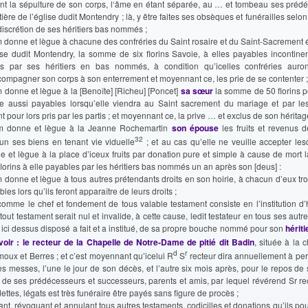
ant la sépulture de son corps, l‘âme en étant séparée, au … et tombeau ses préd
ière de l’église dudit Montendry ; là, y être faites ses obsèques et funérailles selon 
discrétion de ses héritiers bas nommés ;
em donne et lègue à chacune des confréries du Saint rosaire et du Saint-Sacrement
lise dudit Montendry, la somme de six florins Savoie, à elles payables incontine
s par ses héritiers en bas nommés, à condition qu’icelles confréries auron
compagner son corps à son enterrement et moyennant ce, les prie de se contenter ;
m donne et lègue à la [Benoîte] [Richeu] [Poncet]
sa sœur
la somme de 50 florins p
re aussi payables lorsqu’elle viendra au Saint sacrement du mariage et par le
t pour lors pris par les partis ; et moyennant ce, la prive … et exclus de son héritag
em donne et lègue à la Jeanne Rochemartin
son épouse
les fruits et revenus 
32
un ses biens en tenant vie viduelle
; et au cas qu’elle ne veuille accepter lesdit
e et lègue à la place d’iceux fruits par donation pure et simple à cause de mort
lorins à elle payables par les héritiers bas nommés un an après son [deus] :
m donne et lègue à tous autres prétendants droits en son hoirie, à chacun d’eux troi
les lors qu’ils feront apparaître de leurs droits ;
 comme le chef et fondement de tous valable testament consiste en l’institution d’h
tout testament serait nul et invalide, à cette cause, ledit testateur en tous ses autr
a ici dessus disposé a fait et a institué, de sa propre bouche nommé pour son
hériti
voir : le recteur de la Chapelle de Notre-Dame de pitié dit Badin
, située à la c
d
r
oux et Berres ; et c’est moyennant qu’icelui R
S
recteur dira annuellement à per
tes messes, l’une le jour de son décès, et l’autre six mois après, pour le repos d
e de ses prédécesseurs et successeurs, parents et amis, par lequel révérend Sr re
ettes, légats est très funéraire être payés sans figure de procès ;
nt, révoquant et annulant tous autres testaments, codicilles et donations qu’ils pou