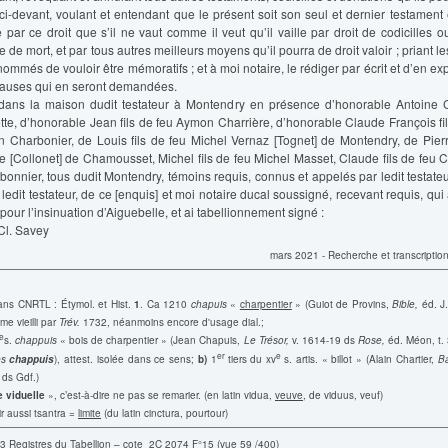
 ci-devant, voulant et entendant que le présent soit son seul et dernier testament e
e par ce droit que s’il ne vaut comme il veut qu’il vaille par droit de codicilles 
 de mort, et par tous autres meilleurs moyens qu’il pourra de droit valoir ; priant l
ommés de vouloir être mémoratifs ; et à moi notaire, le rédiger par écrit et d’en ex
lauses qui en seront demandées.
 dans la maison dudit testateur à Montendry en présence d’honorable Antoine Cr
ette, d’honorable Jean fils de feu Aymon Charrière, d’honorable Claude François f
in Charbonier, de Louis fils de feu Michel Vernaz [Tognet] de Montendry, de Pierr
re [Collonet] de Chamousset, Michel fils de feu Michel Masset, Claude fils de feu 
onnier, tous dudit Montendry, témoins requis, connus et appelés par ledit testateur, 
ledit testateur, de ce [enquis] et moi notaire ducal soussigné, recevant requis, qui 
pour l’insinuation d’Aiguebelle, et ai tabellionnement signé :
 Savey
mars 2021 - Recherche et transcription 
ans CNRTL : Étymol. et Hist.
1
. Ca 1210
chapuis
«
charpentier
» (Guiot de Provins,
Bible,
éd. J.
e vieilli par
Trév.
1732, néanmoins encore d'usage dial.;
e
s.
chappuis
« bois de charpentier » (Jean Chapuis,
Le Trésor,
v. 1614-19 ds
Rose,
éd. Méon, t. 
er
e
es
chappuis
), attest. isolée dans ce sens;
b)
1
tiers du xv
s. artis. « billot » (Alain Chartier,
Ba
 ds Gdf.)
e viduelle
», c’est-à-dire ne pas se remarier. (en latin vidua,
veuve
, de viduus, veuf)
ir aussi tsantra =
limite
(du latin cinctura, pourtour)
3 Registres du Tabellion – cote 2C 2074 F°15 (vue 59 /400)