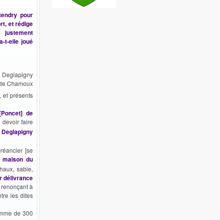
tendry pour
t, et rédige
st justement
-t-elle joué
e Deglapigny
n de Chamoux
 et présents
[Poncet] de
 devoir faire
 Deglapigny
réancier [se
a maison du
haux, sable,
r délivrance
t, renonçant à
tre les dites
 somme de 300