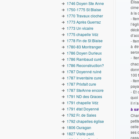
Élis
1746 Doyen Ste Anne
cimet
1750-1775 St Blaise
à la 
1770 Travaux clocher
- It
1773 Après Guerraz
l’ég
1773 Un vicaire
décè
1775 chapelle Vdz
d’ac
1778 Fin de St Blaise
- Ite
à êt
1780-83 Montranger
seron
1786 Doyen Durieux
- It
1786 Rambaud curé
chac
1786 Reconstruction?
donn
1787 Doyenné ruiné
100 f
1787 Inventaire cure
- Ite
1787 Prixfait cure
payab
1787 SteAnne encore
- Et
1791 ND des Graces
quoi 
1791 chapelle Vdz
il n’
1791 état Doyenné
à sa
1792 Fr. de Sales
Cham
peti
1792 chapelles église
cell
1806 Ouragan
ses d
1827 Visite past.
cassa