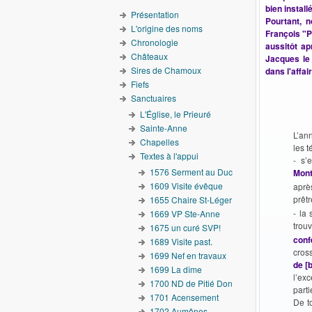
bien install
Présentation
Pourtant, 
L'origine des noms
François "P
Chronologie
aussitôt ap
Châteaux
Jacques le 
Sires de Chamoux
dans l'affai
Fiefs
Sanctuaires
L'Église, le Prieuré
Sainte-Anne
L’an
Chapelles
les 
Textes à l'appui
- s’
1576 Serment au Duc
Mon
1609 Visite évêque
aprè
prêtr
1655 Chaire St-Léger
- la
1669 VP Ste-Anne
trou
1675 un curé SVP!
conf
1689 Visite past.
cros
1699 Nef en travaux
de [
1699 La dîme
l’exc
1700 ND de Pitié Don
parti
1701 Acensement
De t
1702 Aumônes