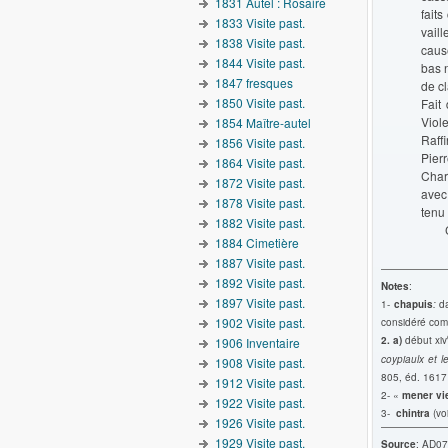
1831 Autel : Rosaire
faits
1833 Visite past.
vaill
1838 Visite past.
cause
1844 Visite past.
bas n
1847 fresques
de c
1850 Visite past.
Fait
Viol
1854 Maître-autel
Raff
1856 Visite past.
Pier
1864 Visite past.
Charb
1872 Visite past.
avec 
1878 Visite past.
tenu 
1882 Visite past.
Cl.
1884 Cimetière
1887 Visite past.
1892 Visite past.
Notes
:
1897 Visite past.
1-
chapuis
:
d
1902 Visite past.
considéré comm
2. a)
début xiv
1906 Inventaire
coypiaulx et l
1908 Visite past.
805, éd. 1617
1912 Visite past.
2- «
mener vi
1922 Visite past.
3-
chintra
(vo
1926 Visite past.
1929 Visite past.
Source
: AD07