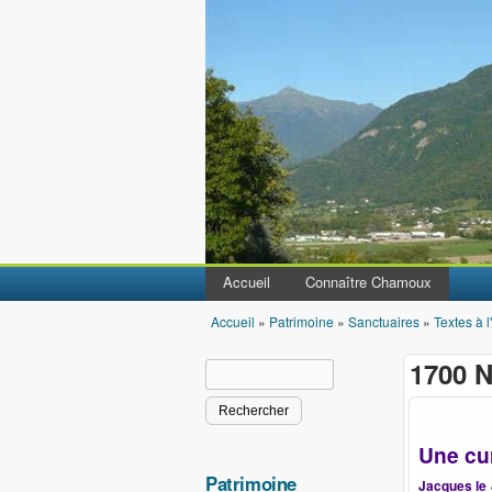
Accueil
Connaître Chamoux
Accueil
»
Patrimoine
»
Sanctuaires
»
Textes à l
Vous êtes ici
1700 N
Rechercher
Formulaire de recherche
Une cu
Patrimoine
Jacques le 