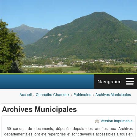
Aller au contenu principal
Navigation
Accueil
»
Connaître Chamoux
»
Patrimoine
»
Archives Municipales
Vous êtes ici
Archives Municipales
Version imprimable
60 cartons de documents, déposés depuis des années aux Archives
départementales, ont été répertoriés et sont devenus accessibles à tous en