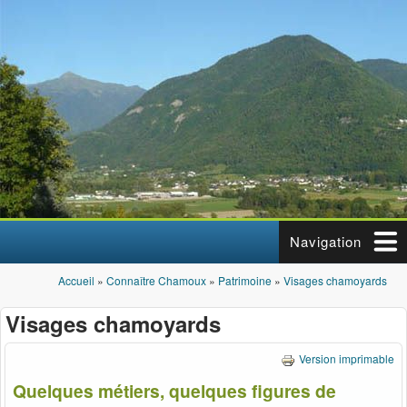
Aller au contenu principal
Navigation
Accueil
»
Connaître Chamoux
»
Patrimoine
»
Visages chamoyards
Vous êtes ici
Visages chamoyards
Version imprimable
Quelques métiers, quelques figures de