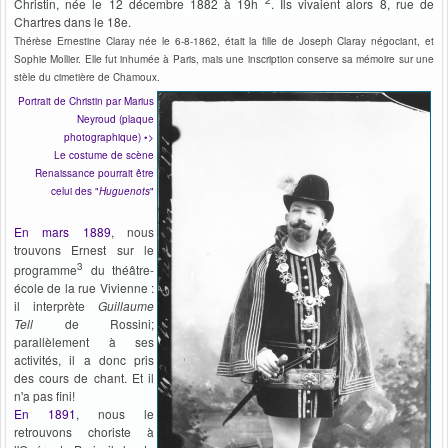
Christin, née le 12 décembre 1882 à 19h
. Ils vivaient alors 8, rue de
Chartres dans le 18e.
Thérèse Ernestine Claray née le 6-8-1862, était la fille de Joseph Claray négociant, et
Sophie Mollier. Elle fut inhumée à Paris, mais une inscription conserve sa mémoire sur une
stèle du cimetière de Chamoux.
Portrait de Christin par Marius
Neyroud (plaque
photographique) •>
Le costume de scène
Renaissance pourrait être
celui des "
Huguenots
"
En mars 1889
, nous
trouvons Ernest sur le
3
programme
du théâtre-
école de la rue Vivienne :
il interprète
Guillaume
Tell
de Rossini;
parallèlement à ses
activités, il a donc pris
des cours de chant. Et il
n'a pas fini!
En 1891
, nous le
retrouvons choriste à