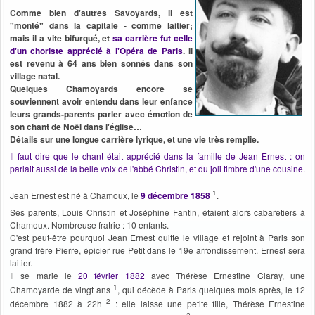
Comme bien d'autres Savoyards, il est
"monté" dans la capitale - comme laitier;
mais il a vite bifurqué, et
sa carrière fut celle
d'un choriste apprécié à l'Opéra de Paris
. Il
est revenu à 64 ans bien sonnés dans son
village natal.
Quelques Chamoyards encore se
souviennent avoir entendu
dans leur enfance
leurs grands-parents parler avec émotion de
son chant de Noël dans l'église…
Détails sur une longue carrière lyrique, et une vie très remplie.
Il faut dire que le chant était apprécié dans la famille de Jean Ernest : on
parlait aussi de la belle voix de l'abbé Christin, et du joli timbre d'une cousine.
1
Jean Ernest est né à Chamoux, le
9 décembre 1858
.
Ses parents, Louis Christin et Joséphine Fantin, étaient alors cabaretiers à
Chamoux. Nombreuse fratrie : 10 enfants.
C'est peut-être pourquoi Jean Ernest quitte le village et rejoint à Paris son
grand frère Pierre, épicier rue Petit dans le 19e arrondissement. Ernest sera
laitier.
Il se marie le
20 février 1882
avec Thérèse Ernestine Claray, une
1
Chamoyarde de vingt ans
, qui décède à Paris quelques mois après, le 12
2
décembre 1882 à 22h
: elle laisse une petite fille, Thérèse Ernestine
2