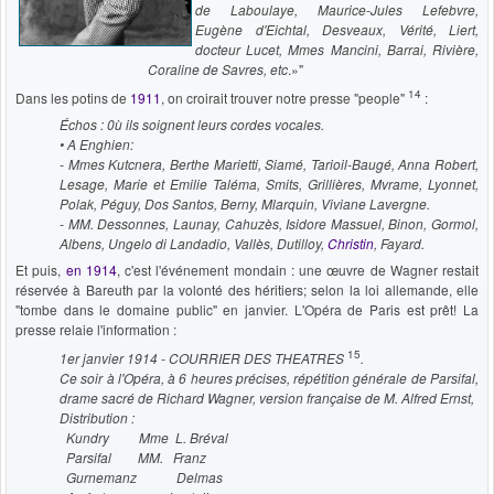
de Laboulaye, Maurice-Jules Lefebvre,
Eugène d'Eichtal, Desveaux, Vérité, Liert,
docteur Lucet, Mmes Mancini, Barrai, Rivière,
Coraline de Savres, etc
.»"
14
Dans les potins de
1911
, on croirait trouver notre presse "people"
:
Échos
: 0ù ils soignent leurs cordes vocales.
• A Enghien:
- Mmes Kutcnera, Berthe Marietti, Siamé, Tarioil-Baugé, Anna Robert,
Lesage, Marie et Emilie Taléma, Smits, Grillières, Mvrame, Lyonnet,
Polak, Péguy, Dos Santos, Berny, Mlarquin, Viviane Lavergne.
- MM. Dessonnes, Launay, Cahuzès, Isidore Massuel, Binon, Gormol,
Albens, Ungelo di Landadio, Vallès, Dutilloy,
Christin
, Fayard.
Et puis,
en 1914
, c'est l'événement mondain : une œuvre de Wagner restait
réservée à Bareuth par la volonté des héritiers; selon la loi allemande, elle
"tombe dans le domaine public" en janvier. L'Opéra de Paris est prêt! La
presse relaie l'information :
15
1er janvier 1914 - COURRIER DES THEATRES
.
Ce soir à l'Opéra, à 6 heures précises, répétition générale de Parsifal,
drame sacré de Richard Wagner, version française de M. Alfred Ernst,
Distribution :
Kundry
Mme L. Bréval
Parsifal
MM. Franz
Gurnemanz Delmas