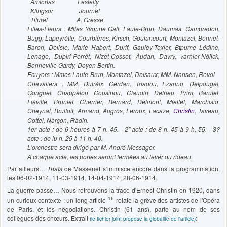
Amfortas Lestelly
Klingsor Journet
Titurel A. Gresse
Filles-Fleurs : Mlles Yvonne Gall, Laute-Brun, Daumas. Campredon,
Bugg, Lapeyrétte, Courbières, Kirsch, Goulancourt, Montazel, Bonnet-
Baron, Delisle, Marie Habert, Durif, Gauley-Texier, Btpume Lédine,
Lenage, Dupiri-Perrêt, Nizet-Cosset, Àudan, Davry, varnier-Nôlick,
Bonneville Gardy, Doyen Bertin.
Ecuyers : Mmes Laute-Brun, Montazel, Delsaux; MM. Nansen, Revol
Chevaliers : MM. Dutréix, Cerdan, Triadou, Ezanno, Delpouget,
Gonguet, Chappelon, Cousinou, Claudin, Delrieu, Prim, Barutel,
Fiéville, Brunlet, Cherrier, Bernard, Delmont, Miellet, Marchisio,
Cheynal, Brulfoit, Armand, Augros, Leroux, Lacaze,
Christin
, Taveau,
Cottel, Nàrçon, Fràdin.
1er acte : de 6 heures à 7 h. 45. - 2" acte : de 8 h. 45 à 9 h, 55. - 3?
acte : de lu h. 25 à 11 h. 40.
L'orchestre sera dirigé par M. André Messager.
A chaque acte, les portes seront fermées au lever du rideau.
Par ailleurs…
Thaïs
de Massenet s’immisce encore dans la programmation,
les 06-02-1914, 11-03-1914, 14-04-1914, 28-06-1914.
La guerre passe… Nous retrouvons la trace d'Ernest Christin en 1920, dans
16
un curieux contexte : un long article
relate la grève des artistes de l'Opéra
de Paris, et les négociations. Christin (61 ans), parle au nom de ses
collègues des chœurs. Extrait
:
(le fichier joint propose la globalité de l'article)