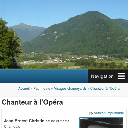
Aller au contenu principal
Navigation
Accueil
»
Patrimoine
»
Visages chamoyards
»
Chanteur à l'Opéra
Vous êtes ici
Chanteur à l'Opéra
Version imprimable
Jean Ernest Christin
est né et mort à
Chamoux.