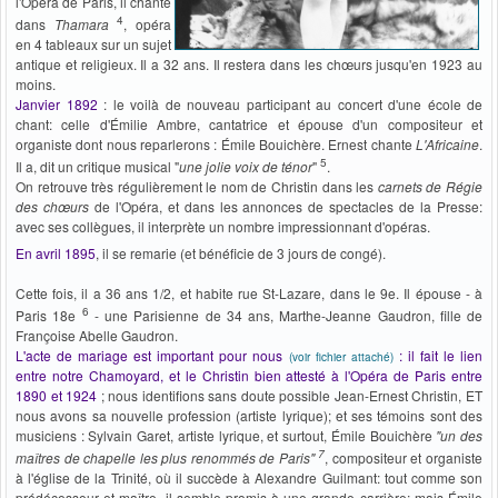
l'Opéra de Paris, il chante
4
dans
Thamara
, opéra
en 4 tableaux sur un sujet
antique et religieux. Il a 32 ans. Il restera dans les chœurs jusqu'en 1923 au
moins.
Janvier 1892
: le voilà de nouveau participant au concert d'une école de
chant: celle d'Émilie Ambre, cantatrice et épouse d'un compositeur et
organiste dont nous reparlerons : Émile Bouichère. Ernest chante
L'Africaine
.
5
Il a, dit un critique musical "
une jolie voix de ténor
"
.
On retrouve très régulièrement le nom de Christin dans les
carnets de Régie
des chœurs
de l'Opéra, et dans les annonces de spectacles de la Presse:
avec ses collègues, il interprète un nombre impressionnant d'opéras.
En avril 1895
, il se remarie (et bénéficie de 3 jours de congé).
Cette fois, il a 36 ans 1/2, et habite rue St-Lazare, dans le 9e. Il épouse - à
6
Paris 18e
- une Parisienne de 34 ans, Marthe-Jeanne Gaudron, fille de
Françoise Abelle Gaudron.
L'acte de mariage est important pour nous
: il fait le lien
(voir fichier attaché)
entre notre Chamoyard, et le Christin bien attesté à l'Opéra de Paris entre
1890 et 1924
; nous identifions sans doute possible Jean-Ernest Christin, ET
nous avons sa nouvelle profession (artiste lyrique); et ses témoins sont des
musiciens : Sylvain Garet, artiste lyrique, et surtout, Émile Bouichère
"un des
7
maîtres de chapelle les plus renommés de Paris"
, compositeur et organiste
à l'église de la Trinité, où il succède à Alexandre Guilmant: tout comme son
prédécesseur et maître, il semble promis à une grande carrière; mais Émile