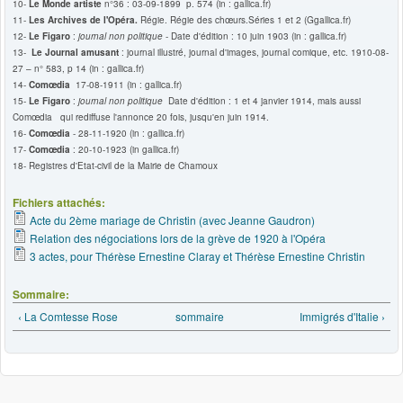
10-
Le Monde artiste
n°36 : 03-09-1899 p. 574 (in : gallica.fr)
11-
Les Archives de l'Opéra.
Régie. Régie des chœurs.Séries 1 et 2 (Ggallica.fr)
12-
Le Figaro
:
journal non politique
- Date d'édition : 10 juin 1903 (in : gallica.fr)
13-
Le Journal amusant
: journal illustré, journal d'images, journal comique, etc. 1910-08-
27 – n° 583, p 14 (in : gallica.fr)
14-
Comœdia
17-08-1911 (in : gallica.fr)
15-
Le Figaro
:
journal non politique
Date d'édition : 1 et 4 janvier 1914, mais aussi
Comœdia qui rediffuse l'annonce 20 fois, jusqu'en juin 1914.
16-
Comœdia
- 28-11-1920 (in : gallica.fr)
17-
Comœdia
: 20-10-1923 (in gallica.fr)
18- Registres d'Etat-civil de la Mairie de Chamoux
Fichiers attachés:
Acte du 2ème mariage de Christin (avec Jeanne Gaudron)
Relation des négociations lors de la grève de 1920 à l'Opéra
3 actes, pour Thérèse Ernestine Claray et Thérèse Ernestine Christin
Sommaire:
‹ La Comtesse Rose
sommaire
Immigrés d'Italie ›