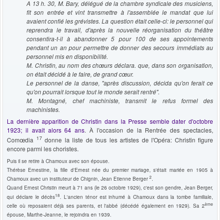
A 13 h. 30, M. Bary, délégué de la chambre syndicale des musiciens,
fit son entrée et vint transmettre à l'assemblée le mandat que lui
avaient confié les grévistes. La question était celle-ci: le personnel qui
reprendra le travail, d'après la nouvelle réorganisation du théâtre
consentira-t-il à abandonner 5 pour 100 de ses appointements
pendant un an pour permettre de donner des secours immédiats au
personnel mis en disponibilité.
M. Christin, au nom des chœurs déclara. que, dans son organisation,
on était décidé à le faire, de grand cœur.
Le personnel de la danse, "après discussion, décida qu'on ferait ce
qu'on pourrait lorsque tout le monde serait rentré".
M. Montagné, chef machiniste, transmit le refus formel des
machinistes.
La dernière apparition de Christin dans la Presse semble dater d'octobre
1923; il avait alors 64 ans
. À l'occasion de la Rentrée des spectacles,
17
Comœdia
donne la liste de tous les artistes de l'Opéra: Christin figure
encore parmi les choristes.
Puis il se retire à Chamoux avec son épouse.
Thérèse Ernestine, la fille d'Ernest née du premier mariage, s'était mariée en 1905 à
2
Chamoux avec un instituteur de Chignin, Jean Etienne Berger
.
Quand Ernest Christin meurt à 71 ans (le 26 octobre 1929), c'est son gendre, Jean Berger,
18
qui déclare le décès
. L'ancien ténor est inhumé à Chamoux dans la tombe familiale,
ème
celle où reposaient déjà ses parents, et l'abbé (décédé également en 1929). Sa 2
épouse, Marthe-Jeanne, le rejoindra en 1939.