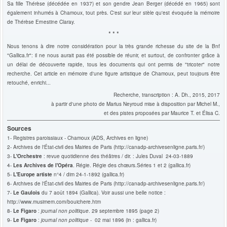
Sa fille Thérèse (décédée en 1937) et son gendre Jean Berger (décédé en 1965) sont
également inhumés à Chamoux, tout près. C'est sur leur stèle qu'est évoquée la mémoire
de Thérèse Ernestine Claray.
* * *
Nous tenons à dire notre considération pour la très grande richesse du site de la Bnf
"Gallica.fr": il ne nous aurait pas été possible de réunir, et surtout, de confronter grâce à
un délai de découverte rapide, tous les documents qui ont permis de "tricoter" notre
recherche. Cet article en mémoire d'une figure artistique de Chamoux, peut toujours être
retouché, enrichi...
Recherche, transcription : A. Dh., 2015, 2017
à partir d'une photo de Marius Neyroud mise à disposition par Michel M.,
et des pistes proposées par Maurice T. et Élisa C.
Sources
1- Registres paroissiaux - Chamoux (ADS, Archives en ligne)
2- Archives de l'État-civil des Mairies de Paris (http://canadp-archivesenligne.paris.fr/)
3-
L'Orchestre
: revue quotidienne des théâtres / dir. : Jules Duval 24-03-1889
4-
Les Archives de l'Opéra
. Régie. Régie des chœurs.Séries 1 et 2 (gallica.fr)
5-
L'Europe artiste
n°4 / dim 24-1-1892 (gallica.fr)
6- Archives de l'État-civil des Mairies de Paris (http://canadp-archivesenligne.paris.fr/)
7-
Le Gaulois
du 7 août 1894 (Gallica). Voir aussi une belle notice :
http://www.musimem.com/bouichere.htm
8-
Le Figaro
:
journal non politique
. 29 septembre 1895 (page 2)
9-
Le Figaro
:
journal non politique
- 02 mai 1896 (in : gallica.fr)