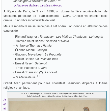
Monseigneur l'évêque de Sées.
"
<• Alexandre Guilmant par Marius Neyroud
À l'Opéra de Paris, le 3 avril 1898, on donne la 1ère représentation de
Massenet (directeur de l'établissement) :
Thaïs
. Christin va chanter cette
œuvre un nombre incalculable de fois!
Mais le répertoire ne se limite pas à cet opéra : on donne en alternance des
œuvres de :
- Richard Wagner :
Tanhauser
-
Les Maitres Chanteurs -
Lohengrin
–
Camille Saint-Saëns :
Samson et Dalila
– Ambroise Thomas :
Hamlet
-
Étienne Méhul :
Joseph
-
Giacomo Meyerbeer :
Le Prophète
- Hector Berlioz :
la Prise de Troie
-
Ernest Reyer :
Salambô
– Émile Paladilhe :
Patrie
- Ernest Chausson (?) :
Lancelot
11
–
la Marseillaise
.
Grand écart permanent pour les choristes! Beaucoup d'opéras à thème
religieux et antique.
Pr
oj
et