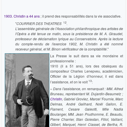
1903. Christin a 44 ans
; il prend des responsabilités dans la vie associative.
12
"
COURRIER DES THEATRES
.
L'assemblée générale de l'Association philanthropique des artistes de
l'Opéra a été tenue ce matin, sous l
a présidence de M. A. Giraudet,
professeur de déclamation lyrique au Conservatoire. Après la lecture
du compte-rendu de l'exercice 1902, M. Christin a été nommé
receveur général, et M. Binon vérificateur de la comptabilité
."
La Presse le suit dans sa vie mondaine et
professionnelle :
1910 (il a 51 ans), lors des obsèques du
compositeur Charles Lenepveu, académicien,
Officier de la Légion d’honneur, il est dans
13
l’assistance, et on le voit
:
«
Dans l'assistance, on remarquait : MM. Alfred
Bruneau, représentant M. Dujardin-Beaumetz ;
Christin
, Gabriel Grovlez, Marcel 'Fournie, Marc
Delmas, André Gailhard, Noël Gallon, E.
Flament, Cesare Galeotti, Mlle Nadia
Boulanger, MM. Jean Prudhomme, E. Beaudu,
Pierre Charrier, Stan Golestan, Fillot, Vaillant,
Gilbert, Marquet, Henri Classet, de Bertha, R.