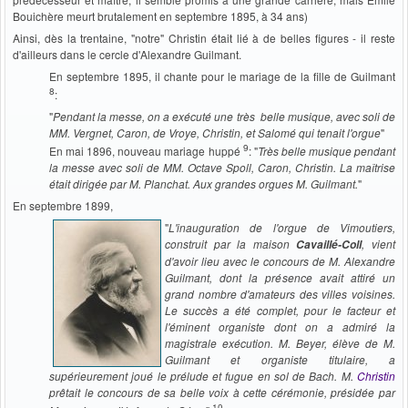
Bouichère meurt brutalement en septembre 1895, à 34 ans)
Ainsi, dès la trentaine, "notre" Christin était lié à de belles figures - il reste
d'ailleurs dans le cercle d'Alexandre Guilmant.
En septembre 1895, il chante pour le mariage de la fille de Guilmant
8
:
"
Pendant la messe, on a exécuté une très belle musique, avec soli de
MM. Vergnet, Caron, de Vroye, Christin, et Salomé qui tenait l'orgue
"
9
En mai 1896, nouveau mariage huppé
: "
Très belle musique pendant
la messe avec soli de MM. Octave Spoll, Caron, Christin. La maîtrise
était dirigée par M. Planchat. Aux grandes orgues M. Guilmant.
"
En septembre 1899,
"
L'inauguration de l'orgue de Vimoutiers,
construit par la maison
, vient
Cavaillé-Coll
d'avoir lieu avec le concours de M. Alexandre
Guilmant, dont la présence avait attiré un
grand nombre d'amateurs des villes voisines.
Le succès a été complet, pour le facteur et
l'éminent organiste dont on a admiré la
magistrale exécution. M. Beyer, élève de M.
Guilmant et organiste titulaire, a
supérieurement joué le prélude et fugue en sol de Bach. M.
Christin
prêtait le concours de sa belle voix à cette cérémonie, présidée par
10