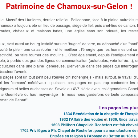
Patrimoine de Chamoux-sur-Gelon !
e le Massif des Hurtières, dernier relief du Belledonne, face à la plaine autrefoi
amoux a toujours été un lieu de passage, siège de fief, puis chef-lieu de canton.
 routes, châteaux et maisons fortes, une église sans son prieuré, les reste
, c'est aussi un bourg installé sur une "bugne" de terre, au débouché d'un "nant
porté le pire - une catastrophe - et le meilleur : l'énergie que les hommes ont su 
électricité, ou faire tourner des moulins… C'est également, depuis l'endiguement 
sible, à portée des grandes lignes de communication (autoroutes, voie ferrée…), e
 cultures dans une plaine généreuse. Bienvenue dans ces pages qui interroge
essiner l'avenir.
 pages sont un tout petit peu l'œuvre d'historien(ne)s - mais surtout, le travail d'un
rt les "romans" médiévaux : puissent ces pages ne pas trop confondre les 
e
seigneurs et belles duchesses de Savoie du XV
siècle avec les légendaires Ganel
nte Guenièvre du haut moyen-âge ! Et nous nous garderons de toute comparai
Roman de Renart"…
Les pages les plu
1834 Bénédiction de la chapelle de l’hospi
1932 l'Affaire des voûtes
et
1936, Gros trava
1698 Philibert Chapel de Rochefort est fait cheval
1702 Privilèges à Ph. Chapel de Rochefort pour sa manufacture de 
Entrées en religion à l'Abbaye du Betton au 18e s