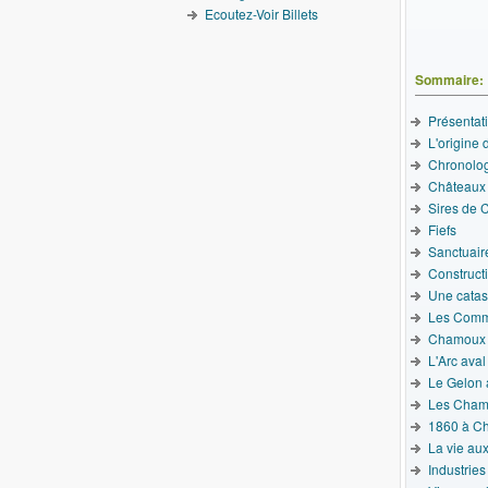
Ecoutez-Voir Billets
Sommaire:
Présentat
L'origine
Chronolo
Châteaux
Sires de
Fiefs
Sanctuair
Constructi
Une catas
Les Comm
Chamoux à
L'Arc aval
Le Gelon 
Les Cham
1860 à C
La vie au
Industries