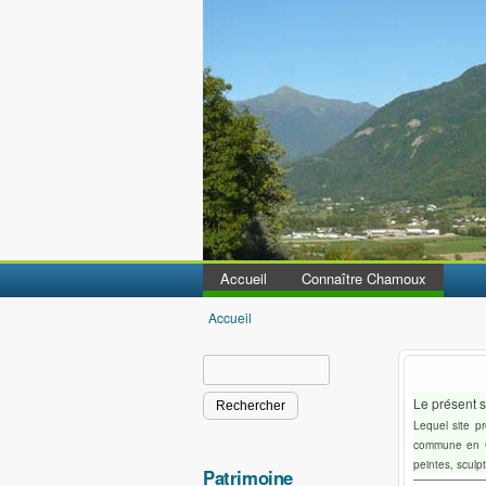
Accueil
Connaître Chamoux
Accueil
Vous êtes ici
Rechercher
Formulaire de recherche
Le présent 
Lequel site p
commune en Cœ
peintes, sculpt
Patrimoine