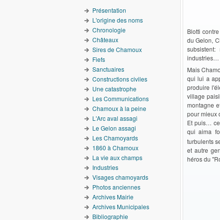
Présentation
L'origine des noms
Chronologie
Blotti contr
Châteaux
du Gelon, Ch
subsistent:
Sires de Chamoux
industries…
Fiefs
Sanctuaires
Mais Chamoux
qui lui a ap
Constructions civiles
produire l'
Une catastrophe
village pai
Les Communications
montagne et
Chamoux à la peine
pour mieux d
L'Arc aval assagi
Et puis… ces
Le Gelon assagi
qui aima fo
Les Chamoyards
turbulents 
1860 à Chamoux
et autre ge
La vie aux champs
héros du "
Industries
Visages chamoyards
Photos anciennes
Archives Mairie
Archives Municipales
Bibliographie