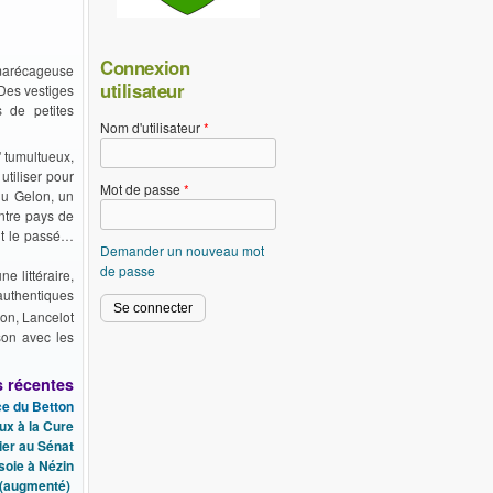
Connexion
s marécageuse
utilisateur
 Des vestiges
s de petites
Nom d'utilisateur
*
" tumultueux,
utiliser pour
Mot de passe
*
du Gelon, un
ntre pays de
nt le passé…
Demander un nouveau mot
de passe
e littéraire,
authentiques
on, Lancelot
son avec les
s récentes
ce du Betton
ux à la Cure
ier au Sénat
soie à Nézin
. (augmenté)