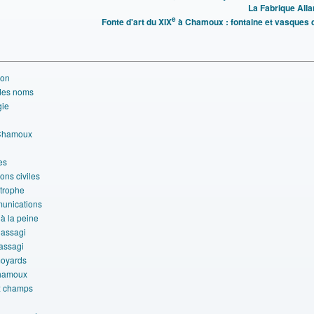
La Fabrique Alla
e
Fonte d'art du XIX
à Chamoux : fontaine et vasques 
ion
 des noms
gie
 Chamoux
es
ons civiles
trophe
unications
 la peine
 assagi
assagi
oyards
hamoux
x champs