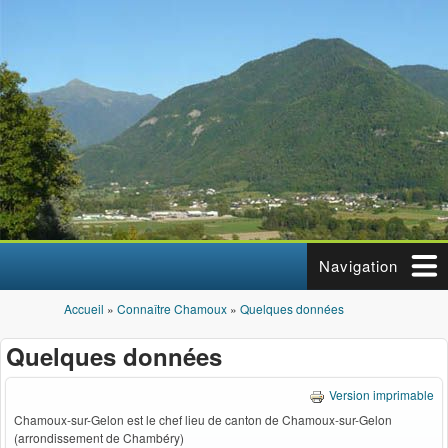
Aller au contenu principal
Navigation
Accueil
»
Connaître Chamoux
»
Quelques données
Vous êtes ici
Quelques données
Version imprimable
Chamoux-sur-Gelon est le chef lieu de canton de Chamoux-sur-Gelon
(arrondissement de Chambéry)