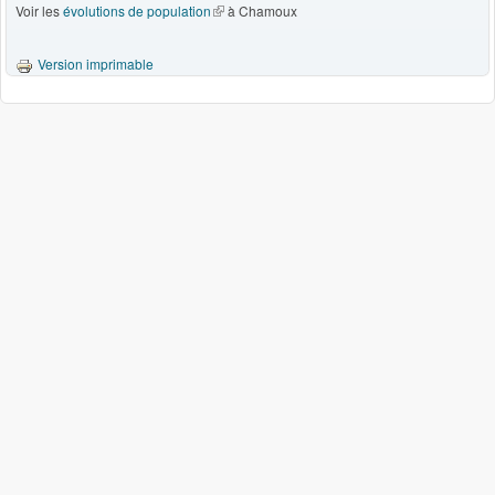
Voir les
évolutions de population
(le lien est externe)
à Chamoux
Version imprimable