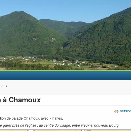
Aller au contenu principal
moux
e à Chamoux
Versio
tion de balade Chamoux, avec 7 haltes.
se garer près de l'église : au centre du village, entre vieux et nouveau Bourg.