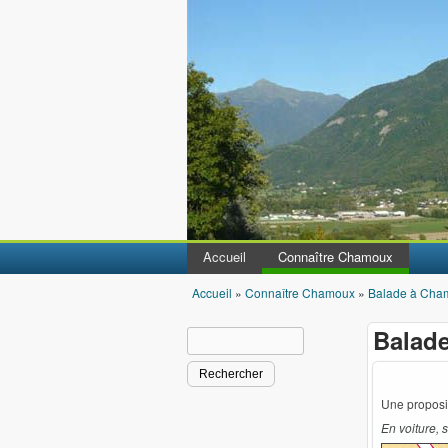
Accueil
Connaître Chamoux
Accueil
»
Connaître Chamoux
»
Balade à Cha
Vous êtes ici
Balad
Rechercher
Formulaire de recherche
Une proposi
En voiture, 