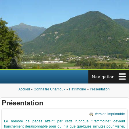
Aller au contenu principal
Navigation
Accueil
»
Connaître Chamoux
»
Patrimoine
»
Présentation
Vous êtes ici
Présentation
Version imprimable
Le nombre de pages atteint par cette rubrique "Patrimoine" devient
franchement déraisonnable pour qui n'a que quelques minutes pour visiter.