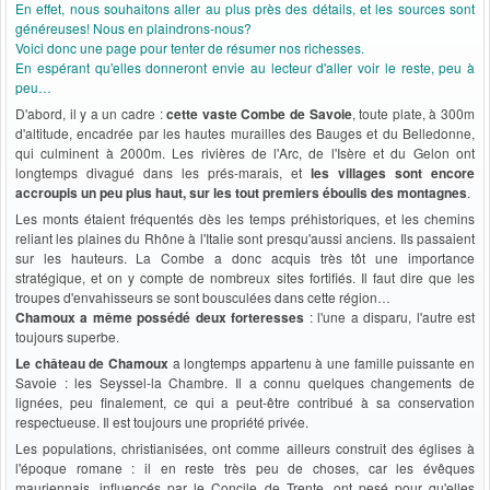
En effet, nous souhaitons aller au plus près des détails, et les sources sont
généreuses! Nous en plaindrons-nous?
Voici donc une page pour tenter de résumer nos richesses.
En espérant qu'elles donneront envie au lecteur d'aller voir le reste, peu à
peu…
D'abord, il y a un cadre :
cette vaste Combe de Savoie
, toute plate, à 300m
d'altitude, encadrée par les hautes murailles des Bauges et du Belledonne,
qui culminent à 2000m. Les rivières de l'Arc, de l'Isère et du Gelon ont
longtemps divagué dans les prés-marais, et
les villages sont encore
accroupis un peu plus haut, sur les tout premiers éboulis des montagnes
.
Les monts étaient fréquentés dès les temps préhistoriques, et les chemins
reliant les plaines du Rhône à l'Italie sont presqu'aussi anciens. Ils passaient
sur les hauteurs. La Combe a donc acquis très tôt une importance
stratégique, et on y compte de nombreux sites fortifiés. Il faut dire que les
troupes d'envahisseurs se sont bousculées dans cette région…
Chamoux a même possédé deux forteresses
: l'une a disparu, l'autre est
toujours superbe.
Le château de Chamoux
a longtemps appartenu à une famille puissante en
Savoie : les Seyssel-la Chambre. Il a connu quelques changements de
lignées, peu finalement, ce qui a peut-être contribué à sa conservation
respectueuse. Il est toujours une propriété privée.
Les populations, christianisées, ont comme ailleurs construit des églises à
l'époque romane : il en reste très peu de choses, car les évêques
mauriennais, influencés par le Concile de Trente, ont pesé pour qu'elles