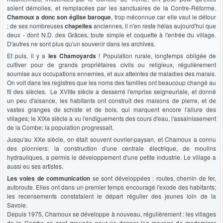
soient démolies, et remplacées par les sanctuaires de la Contre-Réforme.
Chamoux a donc son église baroque
, trop méconnue car elle vaut le détour
; de ses nombreuses
chapelles
anciennes, il n'en reste hélas aujourd'hui que
deux - dont N.D. des Grâces, toute simple et coquette à l'entrée du village.
D'autres ne sont plus qu'un souvenir dans les archives.
Et puis, il y a
les Chamoyards
! Population rurale, longtemps obligée de
cultiver pour de grands propriétaires civils ou religieux, régulièrement
soumise aux occupations ennemies, et aux atteintes de maladies des marais.
On voit dans les registres que les noms des familles ont beaucoup changé au
fil des siècles. Le XVIIIe siècle a desserré l'emprise seigneuriale, et donné
un peu d'aisance, les habitants ont construit des maisons de pierre, et de
vastes granges de schiste et de bois, qui marquent encore l'allure des
villages; le XIXe siècle a vu l'endiguements des cours d'eau, l'assainissement
de la Combe; la population progressait.
Jusqu'au XXe siècle, on était souvent ouvrier-paysan, et Chamoux a connu
des pionniers: la construction d'une centrale électrique, de moulins
hydrauliques, a permis le développement d'une petite industrie. Le village a
aussi eu ses artistes.
Les voies de communication
se sont développées : routes, chemin de fer,
autoroute. Elles ont dans un premier temps encouragé l'exode des habitants;
les recensements constataient le départ régulier des jeunes loin de la
Savoie.
Depuis 1975, Chamoux se développe à nouveau, régulièrement : les villages
de la Combe se sont groupés pour se donner les moyens de moderniser