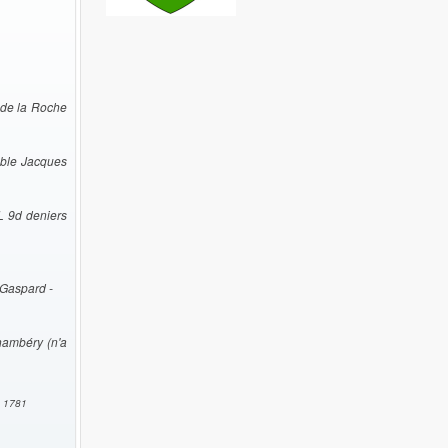
 de la Roche
oble Jacques
L 9d deniers
 Gaspard -
hambéry (n'a
, 1781