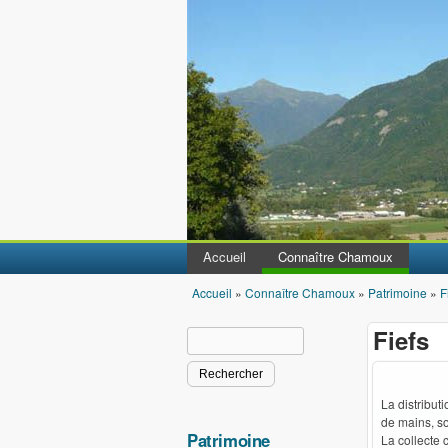
Accueil
Connaître Chamoux
Accueil
»
Connaître Chamoux
»
Patrimoine
»
F
Vous êtes ici
Fiefs
Rechercher
Formulaire de recherche
La distribut
de mains, so
Patrimoine
La collecte 