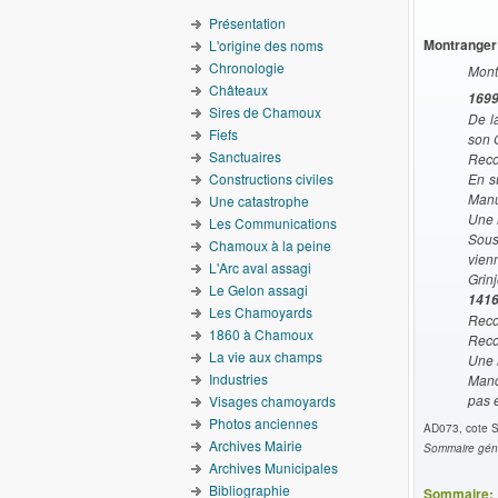
Présentation
Montranger
L'origine des noms
Chronologie
Mont
Châteaux
169
Sires de Chamoux
De l
Fiefs
son 
Sanctuaires
Reco
Constructions civiles
En s
Manu
Une catastrophe
Une 
Les Communications
Sous
Chamoux à la peine
vienn
L'Arc aval assagi
Grin
Le Gelon assagi
141
Les Chamoyards
Reco
1860 à Chamoux
Reco
La vie aux champs
Une r
Industries
Mand
pas 
Visages chamoyards
Photos anciennes
AD073, cote S
Archives Mairie
Sommaire génér
Archives Municipales
Bibliographie
Sommaire: