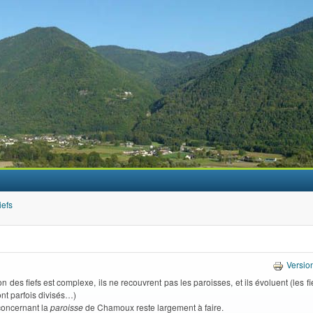
Aller au contenu principal
iefs
Versio
ion des fiefs est complexe, ils ne recouvrent pas les paroisses, et ils évoluent (les f
nt parfois divisés…)
concernant la
paroisse
de Chamoux reste largement à faire.