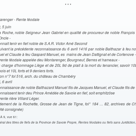
* * *
arenger - Rente féodale
, 5 juin
9
a Roche, noble Seigneur Jean Gabriel en qualité de procureur de noble François
Oncle -
nnait tenir en fief noble de S.A.R. Victor Amé Second
uivant la précédente reconnaissance du 6 avril 1416 par noble Balthazar à feu n
el et Claude à feu Gaspard Manuel, es mains de Jean Dattignat et de Cortenove -
rente féodale appelée deu Montarenger, Bourgneuf, Berres et hameaux -
 charge d'hommage Liège et de 20L 9d de plait à la mort du tenancier, savoir 10
ois et 10L forts et 9 deniers forts.
jon n°7 fol 516, arch. du château de Chambéry
, 6 avril
6
nnaissance de noble Balthazard Manuel fils de Jacques Manuel, et Claude fils de
nnaissent tenir deu Prince Amédée de Savoie en fief, soit emphitzöse
ente rière Villard Léger.
ement de la Rochette, Grosse de Jean de Tigne, fol° 184 … 82, archives de C
été consignée)
A 9, vue 61:
al des titres de fiefs de la Province de Savoie Propre, Rentes féodales ou fiefs sans Juridiction