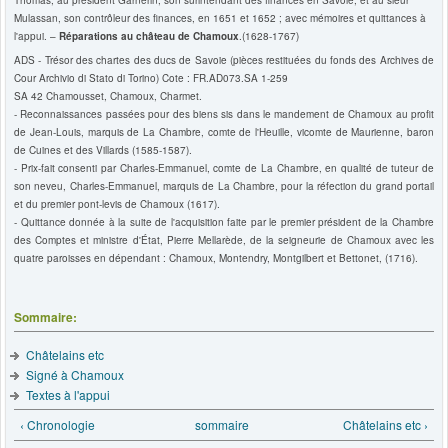
Thomas, au président Garnerin, son surintendant des finances en Savoie, et au sieur
Mulassan, son contrôleur des finances, en 1651 et 1652 ; avec mémoires et quittances à
l'appui. –
Réparations au château de Chamoux
.(1628-1767)
ADS - Trésor des chartes des ducs de Savoie (pièces restituées du fonds des Archives de
Cour Archivio di Stato di Torino) Cote : FR.AD073.SA 1-259
SA 42 Chamousset, Chamoux, Charmet.
- Reconnaissances passées pour des biens sis dans le mandement de Chamoux au profit
de Jean-Louis, marquis de La Chambre, comte de l'Heuille, vicomte de Maurienne, baron
de Cuines et des Villards (1585-1587).
- Prix-fait consenti par Charles-Emmanuel, comte de La Chambre, en qualité de tuteur de
son neveu, Charles-Emmanuel, marquis de La Chambre, pour la réfection du grand portail
et du premier pont-levis de Chamoux (1617).
- Quittance donnée à la suite de l'acquisition faite par le premier président de la Chambre
des Comptes et ministre d'État, Pierre Mellarède, de la seigneurie de Chamoux avec les
quatre paroisses en dépendant : Chamoux, Montendry, Montgilbert et Bettonet, (1716).
Sommaire:
Châtelains etc
Signé à Chamoux
Textes à l'appui
‹ Chronologie
sommaire
Châtelains etc ›