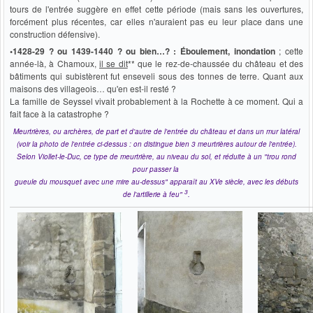
tours de l'entrée suggère en effet cette période (mais sans les ouvertures,
forcément plus récentes, car elles n'auraient pas eu leur place dans une
construction défensive).
•1428-29 ? ou 1439-1440 ? ou bien…? : Éboulement, inondation
; cette
année-là, à Chamoux,
il se dit
** que le rez-de-chaussée du château et des
bâtiments qui subistèrent fut enseveli sous des tonnes de terre. Quant aux
maisons des villageois… qu'en est-il resté ?
La famille de Seyssel vivait probablement à la Rochette à ce moment. Qui a
fait face à la catastrophe ?
Meurtrières, ou archères, de part et d'autre de l'entrée du château et dans un mur latéral
(voir la photo de l'entrée ci-dessus : on distingue bien 3 meurtrières autour de l'entrée).
Selon Viollet-le-Duc, ce type de meurtrière, au niveau du sol, et réduite à un "
trou rond
pour passer la
gueule du mousquet avec une mire au-dessus
" apparaît au XVe siècle, avec les débuts
3
de l'artillerie à feu"
.