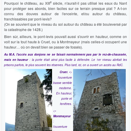
e
Pourquoi le château, au XIII
siècle, n'aurait-il pas utilisé les eaux du Nant
pour protéger ses abords, bien faciles sur ce terrain presque plat ? A-t-on
connu des douves autour de l'enceinte, et/ou autour du château,
franchissables par pont-levis?
(On se souvient que le niveau du sol autour du château a été bouleversé par
la catastrophe de 1428.)
Bien sûr, ailleurs, le pont-levis pouvait aussi s'ouvrir en hauteur, comme on
voit sur la tout haute à Cruet, ou à Montmayeur (mais celles-ci occupent une
hauteur… où on devait bien se passer de fossés).
Au M.A. l'accès aux donjons ne se faisait normalement pas par le rez-de-chaussée,
mais en hauteur
: la porte était ainsi plus facile à défendre. Le 1er niveau abritait les
prisons
parfois
, le plus souvent les réserves.
Plus tard, ici, on a ouvert un accès au RdC.
Cruet
. •>
l'ouverture
basse semble
moderne.
En hauteur,
porte et
fenêtres.
<•
Montmayeur
:
l'ouverture