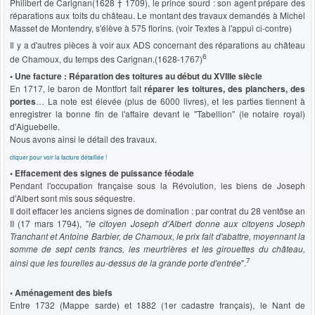
Philibert de Carignan(1628 † 1709), le prince sourd : son agent prépare des
réparations aux toits du château. Le montant des travaux demandés à Michel
Masset de Montendry, s'élève à 575 florins. (voir Textes à l'appui ci-contre)
Il y a d'autres pièces à voir aux ADS concernant des réparations au château
6
de Chamoux, du temps des Carignan.(1628-1767)
• Une facture : Réparation des toitures au début du XVIIIe siècle
En 1717, le baron de Montfort fait
réparer les toitures, des planchers, des
portes
… La note est élevée (plus de 6000 livres), et les parties tiennent à
enregistrer la bonne fin de l'affaire devant le "Tabellion" (le notaire royal)
d'Aiguebelle.
Nous avons ainsi le détail des travaux.
cliquer pour voir la facture détaillée !
• Effacement des signes de puissance féodale
Pendant l'occupation française sous la Révolution, les biens de Joseph
d'Albert sont mis sous séquestre.
Il doit effacer les anciens signes de domination : par contrat du 28 ventôse an
II (17 mars 1794), "
le citoyen Joseph d'Albert donne aux citoyens Joseph
Tranchant et Antoine Barbier, de Chamoux, le prix fait d'abattre, moyennant la
somme de sept cents francs, les meurtrières et les girouettes du château,
7
ainsi que les tourelles au-dessus de la grande porte d'entrée
".
• Aménagement des biefs
Entre 1732 (Mappe sarde) et 1882 (1er cadastre français), le Nant de