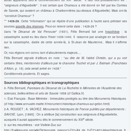
"
seigneurs d'Aiguebelle
" : il est certain que Chamoux a été donné en fief par les Comtes
de Savoie, qui avaient un château à Charbonnières (au-dessus d'Aiguebelle). Mais ont-ils
"construit Chamoux" ?
**
1428-29
. Cette "informaton" qui se répète d'une publication à l'autre sans préciser ses
sources
appelle des réserves
. Peut-on retenir cette date : 1428-29 ?
ans "
le Décanat de Val Penouse
" (1931), Félix Bernard fait une
hypothèse
: la
D
catastrophe aurait eu lieu dans l'hiver 1439-1440. Il raisonne par analogie en se fondant
sur la catastrophe, datée de cette année-là, à St-Jean de Maurienne.. Mais il
n'affirme
rien.
Or, nos régions ont connu tant d'aboulements majeurs....
Félix Bernard signale d'ailleurs en note : "
au dire de M. l'abbé Christin, qui a pu voir
certains titres, mentionnés d'ailleurs par le chanoine Truchet et par J. Balmain (Franchises
d'Aiton, p. 19), cela serait arrivé en 1428
."
Conditionnels prudents. Et sages.
Sources bibliographiques et iconographiques
0-
Félix Bernard,
Paroisses du Décanat de La Roche
tte in
Mémoires de l'Académie des
sciences, belles-lettres et arts de Savoie
1958 (cf Gallica.fr)
1- Etat Français - Base Mérimée - Immeubles protégés au titre des Monuments Historiques
(cf http://www.annuaire-mairie.fr/monument-historique-chamoux-sur-gelon.html)
2-
A. ROUGET ; A. VACHEZ.
Monuments historiques de France publiés par départements :
SAVOIE
. Lyon, [1895] : On a attribue [la] construction aux seigneurs d'Aiguebelette,
e
auxquels il aurait appartenu dès le commencement du XIII
siècle.
3-
sur les meurtrières : voir Viollele-Duc sur
http://fr.wikisource.org/wiki/Dictionnaire_raisonn%C3%A9_de_l%E2%80%99architecture_fr