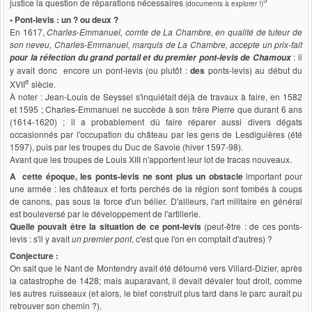
justice la question de réparations nécessaires
(documents à explorer !)
• Pont-levis : un ? ou deux ?
En 1617,
Charles-Emmanuel, comte de La Chambre, en qualité de tuteur de
son neveu, Charles-Emmanuel, marquis de La Chambre, accepte un prix-fait
: il
pour la réfection du grand portail et du premier pont-levis de Chamoux
y avait donc encore un pont-levis (ou plutôt :
des
ponts-levis) au début du
e
XVII
siècle.
À noter : Jean-Louis de Seyssel s'inquiétait déjà de travaux à faire, en 1582
et 1595 ; Charles-Emmanuel ne succède à son frère Pierre que durant 6 ans
(1614-1620) ; il a probablement dû faire réparer aussi divers dégats
occasionnés par l'occupation du château par les gens de Lesdiguières (été
1597), puis par les troupes du Duc de Savoie (hiver 1597-98).
Avant que les troupes de Louis XIII n'apportent leur lot de tracas nouveaux.
A cette époque, les ponts-levis
ne sont plus un obstacle
important pour
une armée : les châteaux et forts perchés de la région sont tombés à coups
de canons, pas sous la force d'un bélier. D'ailleurs, l'art militaire en général
est bouleversé par le développement de l'artillerie.
Quelle pouvait être la situation de ce pont-levis
(peut-être : de ces ponts-
levis : s'il y avait
un premier pont
, c'est que l'on en comptait d'autres) ?
Conjecture :
On sait que le Nant de Montendry avait été détourné vers Villard-Dizier, après
la catastrophe de 1428; mais auparavant, il devait dévaler tout droit, comme
les autres ruisseaux (et alors, le bief construit plus tard dans le parc aurait pu
retrouver son chemin ?).