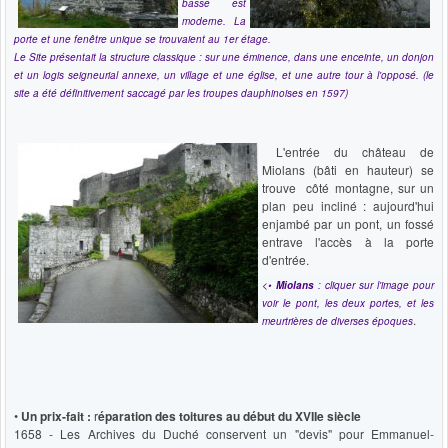
basse est
moderne. La
porte et une fenêtre unique se trouvaient au 1er étage.
Le Site présentait la structure classique : sur une éminence, dans une enceinte, un donjon
et un logis seigneurial annexe, un village et une église, et une autre tour à l'opposé. (le
site a été définitivement saccagé par les troupes dauphinoises en 1597)
L'entrée du château de
Miolans (bâti en hauteur) se
trouve côté montagne, sur un
plan peu incliné : aujourd'hui
enjambé par un pont, un fossé
entrave l'accès à la porte
d'entrée.
<•
Miolans
: cliquer sur l'image pour
voir le pont, les deux portes, et les
.
meurtrières de diverses époques
•
Un prix-fait :
r
éparation des toitures au début du XVIIe siècle
1658 - Les Archives du Duché conservent un "devis" pour Emmanuel-