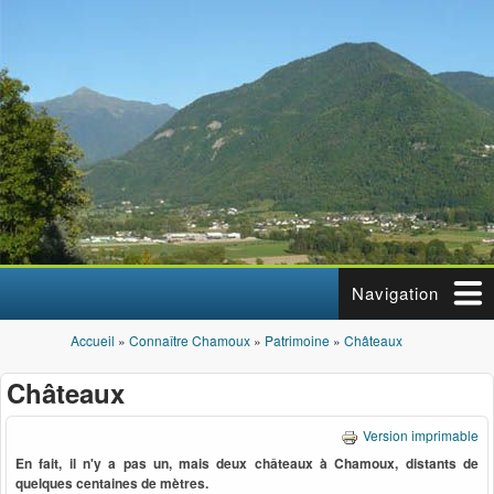
Aller au contenu principal
Navigation
Accueil
»
Connaître Chamoux
»
Patrimoine
»
Châteaux
Vous êtes ici
Châteaux
Version imprimable
En fait, il n'y a pas un, mais deux châteaux à Chamoux, distants de
quelques centaines de mètres.