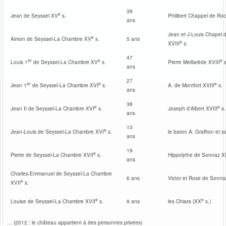
39
e
Jean de Seyssel XV
s.
Philibert Chappel de Roc
ans
Jean et J-Louis Chapel 
e
5 ans
Aimon de Seyssel-La Chambre
XV
s.
e
XVIII
s.
47
er
e
e
Louis
1
de Seyssel-La Chambre XV
s.
Pierre Meillarède XVIII
s
ans
27
er
e
e
Jean 1
de Seyssel-La Chambre XVI
s.
A. de Montfort XVIII
s.
ans
38
e
e
Jean II
de Seyssel-La Chambre XVI
s.
Joseph d'Albert XVIII
s.
ans
13
e
Jean-Louis de Seyssel-La Chambre XVI
s.
le baron A. Graffion et 
ans
19
e
Pierre de Seyssel-La Chambre XVII
s.
Hippolythe de Sonnaz X
ans
Charles-Emmanuel de Seyssel-La Chambre
6 ans
Victor et Rose de Sonna
e
XVII
s.
e
e
9 ans
Louise de Seyssel-La Chambre XVII
s.
les Chiara (XX
s.)
… (2012 : le château appartient à des personnes privées)