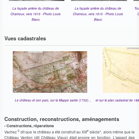
La façade arrière du château de
La façade arrière du château de
Tou
Chamoux, vers 1915 -
Photo Louis
Chamoux, vers 1915 -
Photo Louis
Blanc
Blanc
Vues cadastrales
Le château et son parc, sur la Mappe sarde (1732)…
et sur le plan cadastral de 18
Construction, reconstructions, aménagements
• Constructions, réparations
2
e
Vachez
dit que le château a été construit au XIII
siècle*, alors même que le
Château Verdon (dit Château Vieux) était encore en fonction. L'aspect des