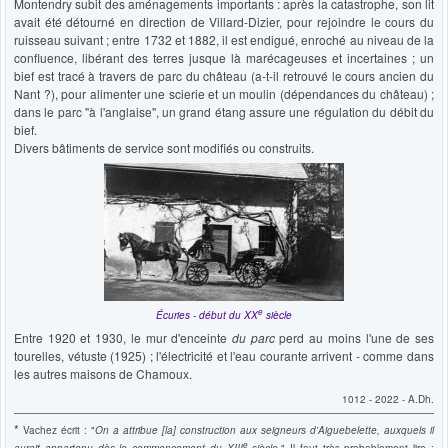
Montendry subit des aménagements importants : après la catastrophe, son lit
avait été détourné en direction de Villard-Dizier, pour rejoindre le cours du
ruisseau suivant ; entre 1732 et 1882, il est endigué, enroché au niveau de la
confluence, libérant des terres jusque là marécageuses et incertaines ; un
bief est tracé à travers de parc du château (a-t-il retrouvé le cours ancien du
Nant ?), pour alimenter une scierie et un moulin (dépendances du château) ;
dans le parc "à l'anglaise", un grand étang assure une régulation du débit du
bief.
Divers bâtiments de service sont modifiés ou construits.
e
Écuries - début du XX
siècle
Entre 1920 et 1930, le mur d'enceinte
du parc
perd au moins l'une de ses
tourelles, vétuste (1925) ; l'électricité et l'eau courante arrivent - comme dans
les autres maisons de Chamoux.
1012 - 2022 - A.Dh.
*
Vachez écrit : "
On a attribue [la] construction aux seigneurs d'Aiguebelette, auxquels il
e
aurait appartenu dès le commencement du XIII
siècle
." Il faut très probablement lire :