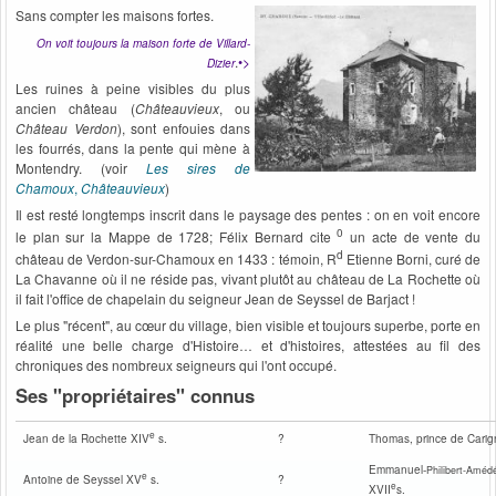
Sans compter les maisons fortes.
On voit toujours la maison forte de Villard-
.
•>
Dizier
Les ruines à peine visibles du plus
ancien château (
Châteauvieux
, ou
Château Verdon
), sont enfouies dans
les fourrés, dans la pente qui mène à
Montendry. (voir
Les sires de
Chamoux
,
Châteauvieux
)
Il est resté longtemps inscrit dans le paysage des pentes : on en voit encore
0
le plan sur la Mappe de 1728; Félix Bernard cite
un acte de vente du
d
château de Verdon-sur-Chamoux en 1433 : témoin, R
Etienne Borni, curé de
La Chavanne où il ne réside pas, vivant plutôt au château de La Rochette où
il fait l'office de chapelain du seigneur Jean de Seyssel de Barjact !
Le plus "récent", au cœur du village, bien visible et toujours superbe, porte en
réalité une belle charge d'Histoire… et d'histoires, attestées au fil des
chroniques des nombreux seigneurs qui l'ont occupé.
Ses "propriétaires" connus
e
?
Jean de la Rochette XIV
s.
Thomas, prince de Carig
Emmanuel-
Philibert-Améd
e
?
Antoine de Seyssel XV
s.
e
XVII
s.