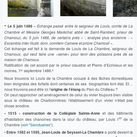
•
Le 5 juin 1486
«
Echange passé entre le seigneur de Louis, comte de La
Chambre et Messire Georges Maréchal abbé de Saint-Rambert, prieur de
Chamouz, du 5 juin 1486, de certains prés
» ; analyse plus ancienne : «
Excambia inter illustr. dom. comitem Camere et priore Chamosii
».
Cet échange est fait à la demande de Louis de La Chambre, seigneur de
Chamoux,
qui veut faire une «serve» pour tenir des poissons près de sa
maison de Chamoux
.
Ratification de cet accord par le prieur claustral et Pierre d’Ecrivieux et les
er
4
moines, 1
septembre 1486.
Nous trouvons ici Louis de la Chambre occupé à des tâches domestiques
bien éloignées des forfaits dont certaines de ses biographies font état. Et…
nous trouvons peut-être ici l'
origine de l'étang
du Parc du Château ?
On peut rapprocher cet aménagement de celui du vivier toujours bien visible
sous le château de Charbonnières: l'établissement d'un vivier n'était pas
chose anodine.
• 1515 : construction de la Collégiale Sainte-Anne
et des bâtiments
er
d'habitation des chanoines dans la cour du château, par Louis 1
de la
Chambre (
voir "Sanctuaires"
).
•
Entre 1582 et 1595, Jean-Louis de Seyssel-La Chambre
a porté devant la
5