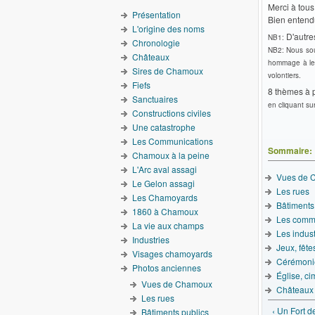
Merci à tous
Présentation
Bien entend
L'origine des noms
D'autres
NB1:
Chronologie
NB2: Nous sou
Châteaux
hommage à leu
Sires de Chamoux
volontiers.
Fiefs
8 thèmes à 
Sanctuaires
en cliquant su
Constructions civiles
Une catastrophe
Les Communications
Sommaire:
Chamoux à la peine
L'Arc aval assagi
Vues de 
Le Gelon assagi
Les rues
Les Chamoyards
Bâtiments
1860 à Chamoux
Les comm
La vie aux champs
Les indust
Industries
Jeux, fête
Visages chamoyards
Cérémoni
Photos anciennes
Église, ci
Vues de Chamoux
Châteaux
Les rues
‹ Un Fort d
Bâtiments publics