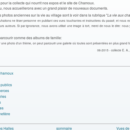
 pour la collecte qui nourrit nos expos et le site de Chamoux.
u, nous accueillerons avec un grand plaisir de nouveaux documents.
 photos anciennes sur la vie au village sont à voir dans la rubrique "
La vie aux ch
haitons ne léser personne en publiant ces vues touchantes et instructives du passé; et nous e
rs auteurs. Si par ignorance, nous avons utilisé une image à tort, merci de nous le dire: nous
parcourir comme des albums de famille:
r une photo d'un thème, on peut parcourir une galerie où toutes sont présentées en plus grand f
06-2015 - collecte E. A.,
Chamoux
 publics
erces
ries
s
es
metière
es Halles
sommaire
Vues de