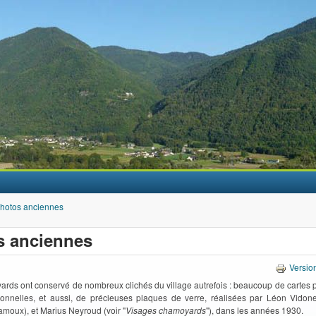
Aller au contenu principal
hotos anciennes
s anciennes
Versio
rds ont conservé de nombreux clichés du village autrefois : beaucoup de cartes p
onnelles, et aussi, de précieuses plaques de verre, réalisées par Léon Vidon
amoux), et Marius Neyroud (voir "
Visages chamoyards
"), dans les années 1930.