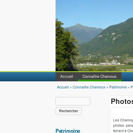
Accueil
Connaître Chamoux
Accueil
»
Connaître Chamoux
»
Patrimoine
»
P
Vous êtes ici
Photo
Rechercher
Formulaire de recherche
Les Chamoya
photos pers
Patrimoine
ferrant à Ch