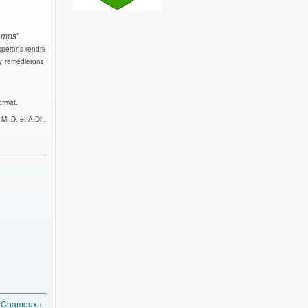
amps
"
spérons rendre
 y remédierons
ormat.
 M. D. et A.Dh.
 Chamoux ›