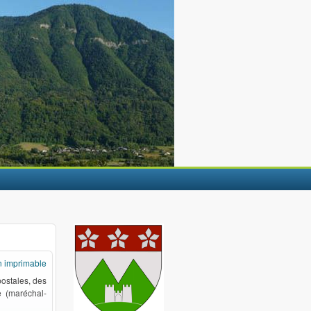
n imprimable
ostales, des
e (maréchal-