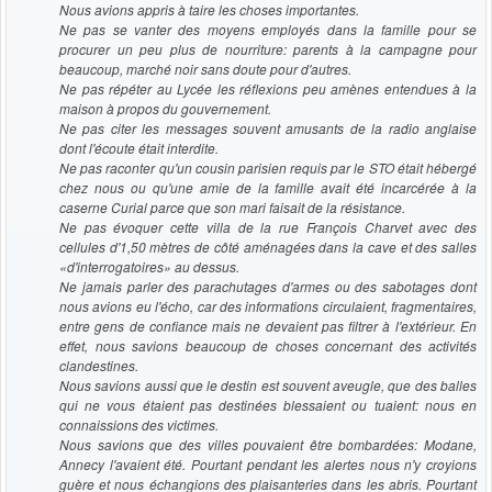
Nous avions appris à taire les choses importantes.
Ne pas se vanter des moyens employés dans la famille pour se
procurer un peu plus de nourriture: parents à la campagne pour
beaucoup, marché noir sans doute pour d'autres.
Ne pas répéter au Lycée les réflexions peu amènes entendues à la
maison à propos du gouvernement.
Ne pas citer les messages souvent amusants de la radio anglaise
dont l'écoute était interdite.
Ne pas raconter qu'un cousin parisien requis par le STO était hébergé
chez nous ou qu'une amie de la famille avait été incarcérée à la
caserne Curial parce que son mari faisait de la résistance.
Ne pas évoquer cette villa de la rue François Charvet avec des
cellules d'1,50 mètres de côté aménagées dans la cave et des salles
«d'interrogatoires» au dessus.
Ne jamais parler des parachutages d'armes ou des sabotages dont
nous avions eu l'écho, car des informations circulaient, fragmentaires,
entre gens de confiance mais ne devaient pas filtrer à l'extérieur. En
effet, nous savions beaucoup de choses concernant des activités
clandestines.
Nous savions aussi que le destin est souvent aveugle, que des balles
qui ne vous étaient pas destinées blessaient ou tuaient: nous en
connaissions des victimes.
Nous savions que des villes pouvaient être bombardées: Modane,
Annecy l'avaient été. Pourtant pendant les alertes nous n'y croyions
guère et nous échangions des plaisanteries dans les abris. Pourtant