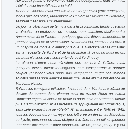
Aux beaux jours, la cérémonie n'était pas désagréable, mais en hiver,
il fallait rester immobile dans le froid.
Madame Carteron avait très vite le nez rouge et les yeux larmoyants,
tandis qu'à ses côtés, Mademoiselle Déclert, la Surveillante Générale,
semblait insensible aux intempéries.
Un jour, la cérémonie se termina dans la cacophonie: tandis que sous
la direction du professeur de musique nous chantions docilement «
Amour sacré de la Patrie... », quelques grandes élèves entonnèrent le
premier couplet de la Marseillaise. Naturellement, nous eûmes droit à
un chapitre de morale, d'autant plus que la Directrice venait d'insister
sur la nécessité de l'ordre et de la discipline (à ce qu'on nous en dit,
car nous n'avions pas mieux entendu qu'à l'ordinaire).
La plupart d'entre nous n'avaient rien compris à l'affaire, mais
quelques élèves mieux renseignées nous expliquèrent: le premier
couplet (entendez-vous dans nos campagnes mugir ces féroces
soldats) passait pour gaulliste tandis que l'autre avait la préférence du
Maréchal Pétain.
Suivant les consignes officielles, le portrait du « Maréchal » trônait au
dessus du bureau dans chaque salle de classe. Nous en avions
l'habitude depuis la classe de 6ème et nous ne le remarquions même
plus. L'administration et les professeurs appliquaient les ordres reçus,
sans zèle excessif; me semble-t-il. Ainsi, lorsque, entre 1940 et 1942,
tous les écoliers durent envoyer une lettre ou un dessin au Maréchal,
au Lycée, personne ne nous obligea à le faire et l'on mit simplement
une boîte aux lettres à notre disposition. Je ne pense pas qu'il y eut