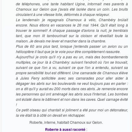
de téléphones, une tante habitant Ugine, informait mes parents à
Chamoux sur Gelon que j'avais été isolée dans un coin. Les bruits
circulaient à une vitesse folle, déformés à chaque relayeur.
Le lendemain je regagnais Chamoux à vélo, Chambéry brûlait
encore. Nous étions en vacances le 26 mai 1944. Qu'il était long à
trouver le sommeil! A chaque passage d'avions la nuit, je tremblais
tant, que mon lit tambourinait sur la cloison et réveillait toute la
maison. Je devais me lever et marcher dans la chambre.
Plus de 60 ans plus tard, lorsque j'entends passer un avion ou un
hélicoptère il faut que je le voie pour être complètement rassurée.
Aujourd'hui je crois qu'il n'y a pas eu un, mais des bombardements
multiples, ce jour là à Chambéry: suivant l'endroit où l'on se trouvait,
suivant ce que l'on a vu, suivant ce que l'on a entendu, suivant sa
propre sensibilité tout est différent. Une camarade de Chamoux élève
à Jules Ferry sollicitée avec ses camarades pour aller aider à
dégager les abris sur les boulevards ne veut toujours pas en parler :
on a dit qu'il y aurait eu 200 morts dans ces abris. Je remercie encore
les personnes qui ont aménagé les abris sous l'internat. Les bombes
ont éclaté dans le bâtiment et non dans les caves. Quel carnage évité
!
Ce petit oiseau qui chantait si joliment a été pour moi un détonateur,
la vie était là à côté on devait en réchapper.
Roberte, interne, habitait Chamoux sur Gelon.
Roberte à aussi raconté
: