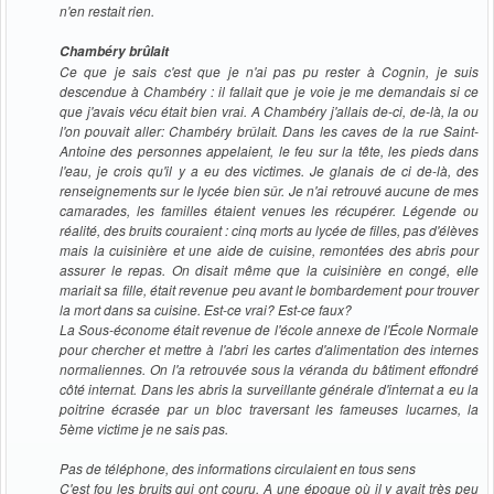
n'en restait rien.
Chambéry brûlait
Ce que je sais c'est que je n'ai pas pu rester à Cognin, je suis
descendue à Chambéry : il fallait que je voie je me demandais si ce
que j'avais vécu était bien vrai. A Chambéry j'allais de-ci, de-là, la ou
l'on pouvait aller: Chambéry brûlait. Dans les caves de la rue Saint-
Antoine des personnes appelaient, le feu sur la tête, les pieds dans
l'eau, je crois qu'il y a eu des victimes. Je glanais de ci de-là, des
renseignements sur le lycée bien sûr. Je n'ai retrouvé aucune de mes
camarades, les familles étaient venues les récupérer. Légende ou
réalité, des bruits couraient : cinq morts au lycée de filles, pas d'élèves
mais la cuisinière et une aide de cuisine, remontées des abris pour
assurer le repas. On disait même que la cuisinière en congé, elle
mariait sa fille, était revenue peu avant le bombardement pour trouver
la mort dans sa cuisine. Est-ce vrai? Est-ce faux?
La Sous-économe était revenue de l'école annexe de l'École Normale
pour chercher et mettre à l'abri les cartes d'alimentation des internes
normaliennes. On l'a retrouvée sous la véranda du bâtiment effondré
côté internat. Dans les abris la surveillante générale d'internat a eu la
poitrine écrasée par un bloc traversant les fameuses lucarnes, la
5ème victime je ne sais pas.
Pas de téléphone, des informations circulaient en tous sens
C'est fou les bruits qui ont couru. A une époque où il y avait très peu