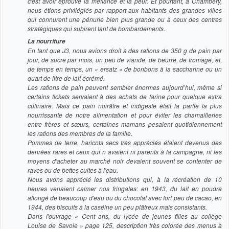
c'est avoir éprouvé la méfiance et la peur. Et pourtant, à Chambéry,
nous étions privilégiés par rapport aux habitants des grandes villes
qui connurent une pénurie bien plus grande ou à ceux des centres
stratégiques qui subirent tant de bombardements.
La nourriture
En tant que J3, nous avions droit à des rations de 350 g de pain par
jour, de sucre par mois, un peu de viande, de beurre, de fromage, et,
de temps en temps, un « ersatz » de bonbons à la saccharine ou un
quart de litre de lait écrémé.
Les rations de pain peuvent sembler énormes aujourd’hui, même si
certains tickets servaient à des achats de farine pour quelque extra
culinaire. Mais ce pain noirâtre et indigeste était la partie la plus
nourrissante de notre alimentation et pour éviter les chamailleries
entre frères et sœurs, certaines mamans pesaient quotidiennement
les rations des membres de la famille.
Pommes de terre, haricots secs très appréciés étaient devenus des
denrées rares et ceux qui n avaient ni parents à la campagne, ni les
moyens d'acheter au marché noir devaient souvent se contenter de
raves ou de bettes cuites à l'eau.
Nous avons apprécié les distributions qui, à la récréation de 10
heures venaient calmer nos fringales: en 1943, du lait en poudre
allongé de beaucoup d'eau ou du chocolat avec fort peu de cacao, en
1944, des biscuits à la caséine un peu plâtreux mais consistants.
Dans l'ouvrage « Cent ans, du lycée de jeunes filles au collège
Louise de Savoie » page 125, description très colorée des menus à