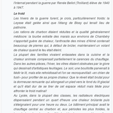
l'internat pendant la guerre par Renée Bellot (Troillard) élève de 1940
à 1947.
Le froid
Les hivers de la guerre furent, je crois, particulièrement froids: la
Leysse était gelée ainsi que l'étang de Bissy qui tenait lieu de
patinoire.
Les rations de charbon étaient réduites et la qualité généralement
médiocre: la tourbe extraite des marais aux environs de Chambéry
n'apportait guère de chaleur, l'anthracite des mines d'Aimé contenait
beaucoup de pierres qui, à défaut de brûler, maintenaient un volant
de chaleur quand le feu était éteint.
La plupart des familles vivaient entassées dans la cuisine et la
chaleur animale compensait partiellement le carences du chauffage.
Dans les autres pièces, l'hiver, les vitres étaient obstruées par le givre
qui dessinait d'artistiques feuillages. Le soir, une bouillotte parvenait à
tiédir le lit, mais elle refroidissait et l'on se recroquevillait «en chien de
fusil» pour profiter de sa propre chaleur. Que le réveil était brutal pour
la dormeuse remuante qui allongeait un pied vers le fond du lit glacial
et qu'il était dur de se tirer de cet espace réduit mais tiède pour
affronter le froid matinal!
Au Lycée, dans la plupart des classes, les radiateurs électriques
dispensaient pendant un quart d'heure une chaleur brûlante puis
s'éteignaient pour une heure ou deux. Le bâtiment principal avait le
chauffage central au charbon et, aux périodes les plus froides, la