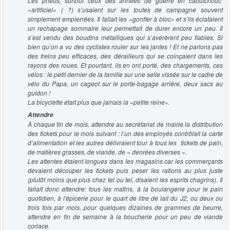
Les pneus, surtout ceux des années de guerre en caoutchouc
«artificiel» ( ?) s’usaient sur les toutes de campagne souvent
simplement empierrées. Il fallait les «gonfler à bloc» et s’ils éclataient
un rechapage sommaire leur permettait de durer encore un peu. Il
s’est vendu des boudins métalliques qui s’avérèrent peu fiables. Si
bien qu’on a vu des cyclistes rouler sur les jantes ! Et ne parlons pas
des freins peu efficaces, des dérailleurs qui se coinçaient dans les
rayons des roues. Et pourtant, ils en ont porté, des chargements, ces
vélos : le petit dernier de la famille sur une selle vissée sur le cadre de
vélo du Papa, un cageot sur le porte-bagage arrière, deux sacs au
guidon !
La bicyclette était plus que jamais la «petite reine».
Attendre
À chaque fin de mois, attendre au secrétariat de mairie la distribution
des tickets pour le mois suivant : l’un des employés contrôlait la carte
d’alimentation et les autres délivraient tour à tous les tickets de pain,
de matières grasses, de viande, de « denrées diverses ».
Les attentes étaient longues dans les magasins car les commerçants
devaient découper les tickets puis peser les rations au plus juste
(plutôt moins que plus chez tel ou tel, disaient les esprits chagrins). Il
fallait donc attendre: tous les matins, à la boulangerie pour le pain
quotidien, à l'épicerie pour le quart de litre de lait du J2, ou deux ou
trois fois par mois, pour quelques dizaines de grammes de beurre,
attendre en fin de semaine à la boucherie pour un peu de viande
coriace.