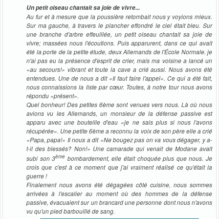
Un petit oiseau chantait sa joie de vivre...
Au fur et à mesure que la poussière retombait nous y voyions mieux.
Sur ma gauche, à travers le plancher effondré le ciel était bleu. Sur
une branche d'arbre effeuillée, un petit oiseau chantait sa joie de
vivre; massées nous l'écoutions. Puis apparurent, dans ce qui avait
été la porte de la petite étude, deux Allemands de l'École Normale. je
n'ai pas eu la présence d'esprit de crier, mais ma voisine a lancé un
«au secours!» vibrant et toute la cave a crié aussi. Nous avons été
entendues. Une de nous a dit «Il faut faire l'appel». Ce qui a été fait,
nous connaissions la liste par cœur. Toutes, à notre tour nous avons
répondu «présent».
Quel bonheur! Des petites 6ème sont venues vers nous. Là où nous
avions vu les Allemands, un monsieur de la défense passive est
apparu avec une bouteille d'eau «je ne sais plus si nous l'avons
récupérée». Une petite 6ème a reconnu la voix de son père elle a crié
«Papa, papa!» Il nous a dit «Ne bougez pas on va vous dégager, y a-
t-il des blessés? Non!» Une camarade qui venait de Modane avait
ème
subi son 3
bombardement, elle était choquée plus que nous. Je
crois que c'est à ce moment que j'ai vraiment réalisé ce qu'était la
guerre !
Finalement nous avons été dégagées côté cuisine, nous sommes
arrivées à l'escalier au moment où des hommes de la défense
passive, évacuaient sur un brancard une personne dont nous n'avons
vu qu'un pied barbouillé de sang.