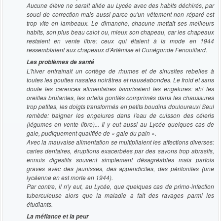
Aucune élève ne serait allée au Lycée avec des habits déchirés, par
souci de correction mais aussi parce qu'un vêtement non réparé est
trop vite en lambeaux. Le dimanche, chacune mettait ses meilleurs
habits, son plus beau calot ou, mieux son chapeau, car les chapeaux
restaient en vente libre: ceux qui étaient à la mode en 1944
ressemblaient aux chapeaux d'Artémise et Cunégonde Fenouillard.
Les problèmes de santé
L'hiver entraînait un cortège de rhumes et de sinusites rebelles à
toutes les gouttes nasales noirâtres et nauséabondes. Le froid et sans
doute les carences alimentaires favorisaient les engelures: ah! les
oreilles brûlantes, les orteils gonflés comprimés dans les chaussures
trop petites, les doigts transformés en petits boudins douloureux! Seul
remède: baigner les engelures dans l'eau de cuisson des céleris
(légumes en vente libre)... Il y eut aussi au Lycée quelques cas de
gale, pudiquement qualifiée de « gale du pain ».
Avec la mauvaise alimentation se multipliaient les affections diverses:
caries dentaires, éruptions exacerbées par des savons trop abrasifs,
ennuis digestifs souvent simplement désagréables mais parfois
graves avec des jaunisses, des appendicites, des péritonites (une
lycéenne en est morte en 1944).
Par contre, il n'y eut, au Lycée, que quelques cas de primo-infection
tuberculeuse alors que la maladie a fait des ravages parmi les
étudiants.
La méfiance et la peur