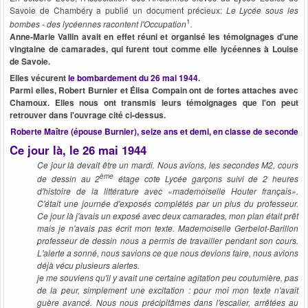
Savoie de Chambéry a publié un document précieux:
Le Lycée sous les
1
bombes - des lycéennes racontent l'Occupation
.
Anne-Marie Vallin avait en effet réuni et organisé les témoignages d'une
vingtaine de camarades, qui furent tout comme elle lycéennes à Louise
de Savoie.
Elles vécurent
le bombardement du 26 mai 1944
.
Parmi elles, Robert Burnier et Élisa Compain ont de fortes attaches avec
Chamoux. Elles nous ont transmis leurs témoignages que l'on peut
retrouver dans l'ouvrage cité ci-dessus.
Roberte Maître (épouse Burnier), seize ans et demi, en classe de seconde
Ce jour là, le 26 mai 1944
Ce jour là devait être un mardi. Nous avions, les secondes M2, cours
ème
de dessin au 2
étage cote Lycée garçons suivi de 2 heures
d'histoire de la littérature avec «mademoiselle Houter français».
C'était une journée d'exposés complétés par un plus du professeur.
Ce jour là j'avais un exposé avec deux camarades, mon plan était prêt
mais je n'avais pas écrit mon texte. Mademoiselle Gerbelot-Barillon
professeur de dessin nous a permis de travailler pendant son cours.
L'alerte a sonné, nous savions ce que nous devions faire, nous avions
déjà vécu plusieurs alertes.
je me souviens qu'il y avait une certaine agitation peu coutumière, pas
de la peur, simplement une excitation : pour moi mon texte n'avait
guère avancé. Nous nous précipitâmes dans l'escalier, arrêtées au