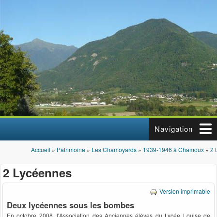
Aller au contenu principal
Navigation
Accueil
»
Patrimoine
»
Les Chamoyards
»
1939-1946 à Chamoux
»
2 
Vous êtes ici
2 Lycéennes
Version imprimable
Deux lycéennes sous les bombes
En octobre 2008, l'Association des Anciennes élèves du Lycée Louise de