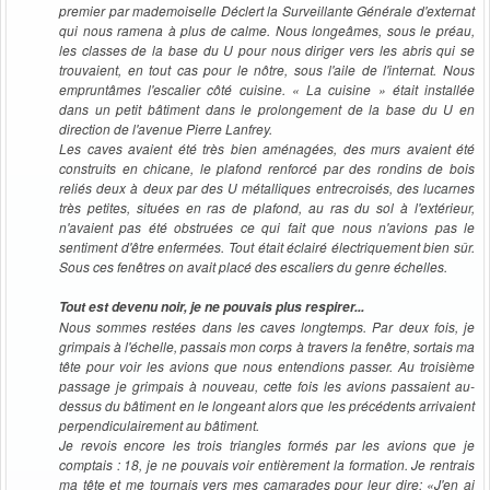
premier par mademoiselle Déclert la Surveillante Générale d'externat
qui nous ramena à plus de calme. Nous longeâmes, sous le préau,
les classes de la base du U pour nous diriger vers les abris qui se
trouvaient, en tout cas pour le nôtre, sous l'aile de l'internat. Nous
empruntâmes l'escalier côté cuisine. « La cuisine » était installée
dans un petit bâtiment dans le prolongement de la base du U en
direction de l'avenue Pierre Lanfrey.
Les caves avaient été très bien aménagées, des murs avaient été
construits en chicane, le plafond renforcé par des rondins de bois
reliés deux à deux par des U métalliques entrecroisés, des lucarnes
très petites, situées en ras de plafond, au ras du sol à l'extérieur,
n'avaient pas été obstruées ce qui fait que nous n'avions pas le
sentiment d'être enfermées. Tout était éclairé électriquement bien sûr.
Sous ces fenêtres on avait placé des escaliers du genre échelles.
Tout est devenu noir, je ne pouvais plus respirer...
Nous sommes restées dans les caves longtemps. Par deux fois, je
grimpais à l'échelle, passais mon corps à travers la fenêtre, sortais ma
tête pour voir les avions que nous entendions passer. Au troisième
passage je grimpais à nouveau, cette fois les avions passaient au-
dessus du bâtiment en le longeant alors que les précédents arrivaient
perpendiculairement au bâtiment.
Je revois encore les trois triangles formés par les avions que je
comptais : 18, je ne pouvais voir entièrement la formation. Je rentrais
ma tête et me tournais vers mes camarades pour leur dire: «J'en ai