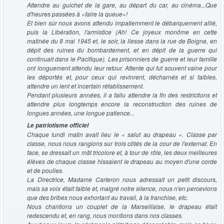
Attendre au guichet de la gare, au départ du car, au cinéma...Que
d'heures passées à «faire la queue»!
Et bien sûr nous avons attendu impatiemment le débarquement allié,
puis la Libération, l'armistice (Ah! Ce joyeux monôme en cette
matinée du 8 mai 1945 et, le soir, la liesse dans la rue de Boigne, en
dépit des ruines du bombardement, et en dépit de la guerre qui
continuait dans le Pacifique). Les prisonniers de guerre et leur famille
ont longuement attendu leur retour. Attente qui fut souvent vaine pour
les déportés et, pour ceux qui revinrent, décharnés et si faibles,
attendre un lent et incertain rétablissement.
Pendant plusieurs années, il a fallu attendre la fin des restrictions et
attendre plus longtemps encore la reconstruction des ruines de
longues années, une longue patience...
Le patriotisme officiel
Chaque lundi matin avait lieu le « salut au drapeau ». Classe par
classe, nous nous rangions sur trois côtés de la cour de l'externat. En
face, se dressait un mât tricolore et, à tour de rôle, les deux meilleures
élèves de chaque classe hissaient le drapeau au moyen d'une corde
et de poulies.
La Directrice, Madame Carteron nous adressait un petit discours,
mais sa voix était faible et, malgré notre silence, nous n'en percevions
que des bribes nous exhortant au travail, à la franchise, etc.
Nous chantions un couplet de la Marseillaise, le drapeau était
redescendu et, en rang, nous montions dans nos classes.