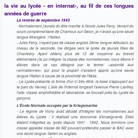
la vie au lycée - en internat-, au fil de ces longues
années de guerre
La rentrée de septembre 1943
- Normalement j'aurais dû être inscrite à l'école Jules Ferry. Venant du
cours complémentaire de Chamoux sur Gelon, je n'avais qu'une seule
langue étrangère : l'italien.
- Jules Ferry, n'ayant pas de classe anglais 2ème langue débutant, au
niveau de la seconde, me dirigea vers le lycée de jeunes filles de
Chambéry. Ayant obtenu plus de 12 de moyenne au brevet
élémentaire j'ai pu intégrer la classe des normaliennes; nous étions 4
élèves dans ce cas désigné par le terme: «assimilé aux
normaliennes» qui pour la plupart n'avaient appris qu'une seule
langue l'italien à cause de la proximité de l'Italie.
- Le Lycée présente la forme d'un U très étiré, la base s'appuyant sur
le parc du Verney. L'aile de l'internat longeait l'avenue Pierre Lanfrey,
l'aile- classe amphithéâtre et laboratoire- se trouvait près du Lycée de
garçons.
L'École Normale occupée par la Kriegsmarine
- Le régime de Vichy avait décidé d'intégrer les normaliennes aux
élèves du Lycée : il réalisait une économie d'enseignants. Elles
étaient intégrées au lycée depuis 1941 - 1942. Nous formions une
classe appelée classe de M2 pouvant prétendre passer le BAC avec
une seule langue: italien ou anglais.