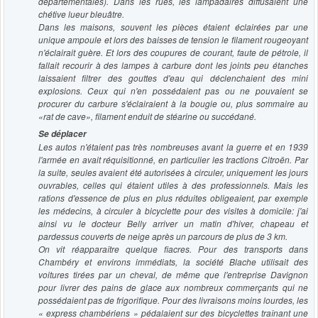
départementales). Dans les rues, les lampadaires diffusaient une
chétive lueur bleuâtre.
Dans les maisons, souvent les pièces étaient éclairées par une
unique ampoule et lors des baisses de tension le filament rougeoyant
n'éclairait guère. Et lors des coupures de courant, faute de pétrole, il
fallait recourir à des lampes à carbure dont les joints peu étanches
laissaient filtrer des gouttes d'eau qui déclenchaient des mini
explosions. Ceux qui n'en possédaient pas ou ne pouvaient se
procurer du carbure s'éclairaient à la bougie ou, plus sommaire au
«rat de cave», filament enduit de stéarine ou succédané.
Se déplacer
Les autos n'étaient pas très nombreuses avant la guerre et en 1939
l'armée en avait réquisitionné, en particulier les tractions Citroën. Par
la suite, seules avaient été autorisées à circuler, uniquement les jours
ouvrables, celles qui étaient utiles à des professionnels. Mais les
rations d'essence de plus en plus réduites obligeaient, par exemple
les médecins, à circuler à bicyclette pour des visites à domicile: j'ai
ainsi vu le docteur Belly arriver un matin d'hiver, chapeau et
pardessus couverts de neige après un parcours de plus de 3 km.
On vit réapparaître quelque fiacres. Pour des transports dans
Chambéry et environs immédiats, la société Blache utilisait des
voitures tirées par un cheval, de même que l'entreprise Davignon
pour livrer des pains de glace aux nombreux commerçants qui ne
possédaient pas de frigorifique. Pour des livraisons moins lourdes, les
« express chambériens » pédalaient sur des bicyclettes traînant une