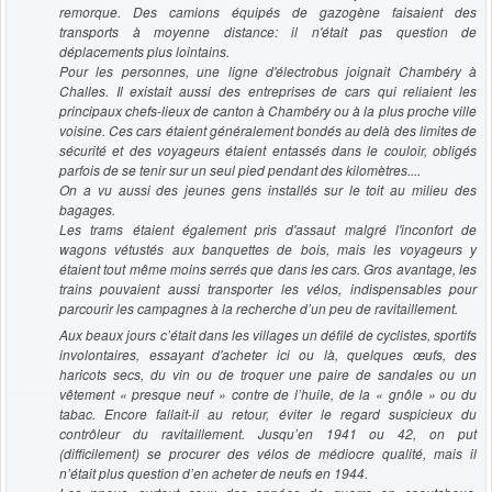
remorque. Des camions équipés de gazogène faisaient des
transports à moyenne distance: il n'était pas question de
déplacements plus lointains.
Pour les personnes, une ligne d'électrobus joignait Chambéry à
Challes. Il existait aussi des entreprises de cars qui reliaient les
principaux chefs-lieux de canton à Chambéry ou à la plus proche ville
voisine. Ces cars étaient généralement bondés au delà des limites de
sécurité et des voyageurs étaient entassés dans le couloir, obligés
parfois de se tenir sur un seul pied pendant des kilomètres....
On a vu aussi des jeunes gens installés sur le toit au milieu des
bagages.
Les trams étaient également pris d'assaut malgré l'inconfort de
wagons vétustés aux banquettes de bois, mais les voyageurs y
étaient tout même moins serrés que dans les cars. Gros avantage, les
trains pouvaient aussi transporter les vélos, indispensables pour
parcourir les campagnes à la recherche d’un peu de ravitaillement.
Aux beaux jours c’était dans les villages un défilé de cyclistes, sportifs
involontaires, essayant d'acheter ici ou là, quelques œufs, des
haricots secs, du vin ou de troquer une paire de sandales ou un
vêtement « presque neuf » contre de l’huile, de la « gnôle » ou du
tabac. Encore fallait-il au retour, éviter le regard suspicieux du
contrôleur du ravitaillement. Jusqu’en 1941 ou 42, on put
(difficilement) se procurer des vélos de médiocre qualité, mais il
n’était plus question d’en acheter de neufs en 1944.