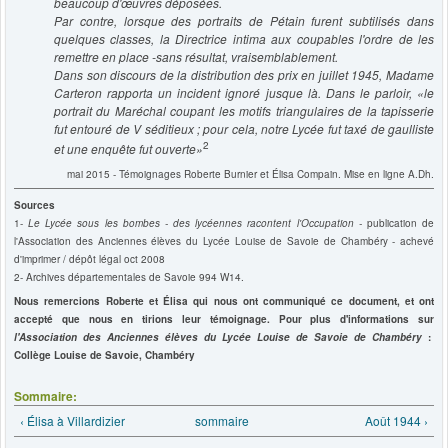
beaucoup d'œuvres déposées.
Par contre, lorsque des portraits de Pétain furent subtilisés dans
quelques classes, la Directrice intima aux coupables l'ordre de les
remettre en place -sans résultat, vraisemblablement.
Dans son discours de la distribution des prix en juillet 1945, Madame
Carteron rapporta un incident ignoré jusque là. Dans le parloir, «le
portrait du Maréchal coupant les motifs triangulaires de la tapisserie
fut entouré de V séditieux ; pour cela, notre Lycée fut taxé de gaulliste
2
et une enquête fut ouverte»
mai 2015 - Témoignages Roberte Burnier et Élisa Compain. Mise en ligne A.Dh.
Sources
1-
Le Lycée sous les bombes - des lycéennes racontent l'Occupation -
publication de
l'Association des Anciennes élèves du Lycée Louise de Savoie de Chambéry - achevé
d'imprimer / dépôt légal oct 2008
2- Archives départementales de Savoie 994 W14.
Nous remercions Roberte et Élisa qui nous ont communiqué ce document, et ont
accepté que nous en tirions leur témoignage. Pour plus d'informations sur
l'Association des Anciennes élèves du Lycée Louise de Savoie de Chambéry
:
Collège Louise de Savoie, Chambéry
Sommaire:
‹ Élisa à Villardizier
sommaire
Août 1944 ›