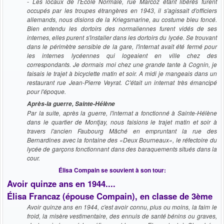
- Les locaux de l'École Normale, rue Marcoz étant libérés furent
occupés par les troupes étrangères en 1943, il s'agissait d'officiers
allemands, nous disions de la Kriegsmarine, au costume bleu foncé.
Bien entendu les dortoirs des normaliennes furent vidés de ses
internes, elles purent s'installer dans les dortoirs du lycée. Se trouvant
dans le périmètre sensible de la gare, l'internat avait été fermé pour
les internes lycéennes qui logeaient en ville chez des
correspondants. Je dormais moi chez une grande tante à Cognin, je
faisais le trajet à bicyclette matin et soir. A midi je mangeais dans un
restaurant rue Jean-Pierre Veyrat. C'était un internat très émancipé
pour l'époque.
Après-la guerre, Sainte-Hélène
Par la suite, après la guerre, l'internat a fonctionné à Sainte-Hélène
dans le quartier de Montjay, nous faisions le trajet matin et soir à
travers l'ancien Faubourg Mâché en empruntant la rue des
Bernardines avec la fontaine des «Deux Bourneaux», le réfectoire du
lycée de garçons fonctionnant dans des baraquements situés dans la
cour.
Élisa Compain se souvient à son tour:
Avoir quinze ans en 1944....
Élisa Francaz (épouse Compain), en classe de 3ème
Avoir quinze ans en 1944, c'est avoir connu, plus ou moins, la faim le
froid, la misère vestimentaire, des ennuis de santé bénins ou graves,