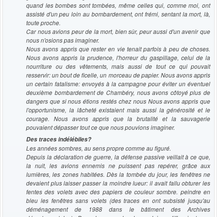
quand les bombes sont tombées, même celles qui, comme moi, ont
assisté d'un peu loin au bombardement, ont frémi, sentant la mort, là,
toute proche.
Car nous avions peur de la mort, bien sûr, peur aussi d'un avenir que
nous n'osions pas imaginer.
Nous avons appris que rester en vie tenait parfois à peu de choses.
Nous avons appris la prudence, l'horreur du gaspillage, celui de la
nourriture ou des vêtements, mais aussi de tout ce qui pouvait
resservir: un bout de ficelle, un morceau de papier. Nous avons appris
un certain fatalisme: envoyés à la campagne pour éviter un éventuel
deuxième bombardement de Chambéry, nous avons côtoyé plus de
dangers que si nous étions restés chez nous Nous avons appris que
l'opportunisme, la lâcheté existaient mais aussi la générosité et le
courage. Nous avons appris que la brutalité et la sauvagerie
pouvaient dépasser tout ce que nous pouvions imaginer.
Des traces indélébiles?
Les années sombres, au sens propre comme au figuré.
Depuis la déclaration de guerre, la défense passive veillait à ce que,
la nuit, les avions ennemis ne puissent pas repérer, grâce aux
lumières, les zones habitées. Dès la tombée du jour, les fenêtres ne
devaient plus laisser passer la moindre lueur: il avait fallu obturer les
fentes des volets avec des papiers de couleur sombre. peindre en
bleu les fenêtres sans volets (des traces en ont subsisté jusqu'au
déménagement de 1988 dans le bâtiment des Archives