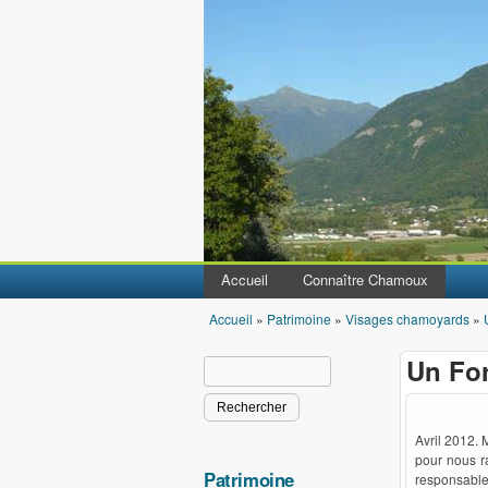
Accueil
Connaître Chamoux
Accueil
»
Patrimoine
»
Visages chamoyards
»
Vous êtes ici
Un For
Rechercher
Formulaire de recherche
Avril 2012. 
pour nous ra
Patrimoine
responsable 