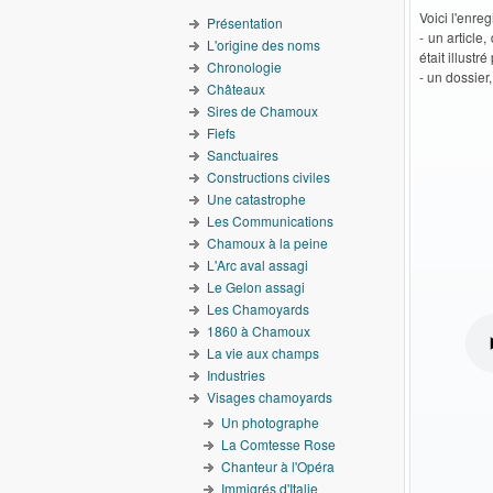
Voici l'enre
Présentation
- un article
L'origine des noms
était illust
Chronologie
- un dossier
Châteaux
Sires de Chamoux
Fiefs
Sanctuaires
Constructions civiles
Une catastrophe
Les Communications
Chamoux à la peine
L'Arc aval assagi
Le Gelon assagi
Les Chamoyards
1860 à Chamoux
La vie aux champs
Industries
Visages chamoyards
Un photographe
La Comtesse Rose
Chanteur à l'Opéra
Immigrés d'Italie