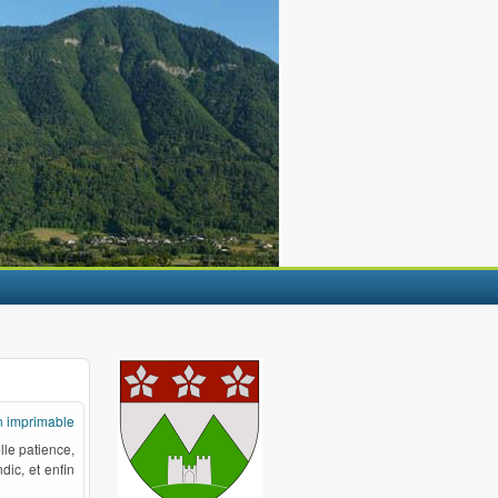
n imprimable
lle patience,
dic, et enfin