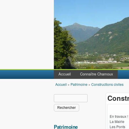
Accueil
Connaître Chamoux
Accueil
»
Patrimoine
»
Constructions civiles
Vous êtes ici
Constr
Rechercher
Formulaire de recherche
En travaux !
La Mairie
Patrimoine
Les Ponts