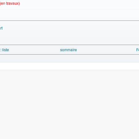
(en travaux)
rt
: liste
sommaire
F