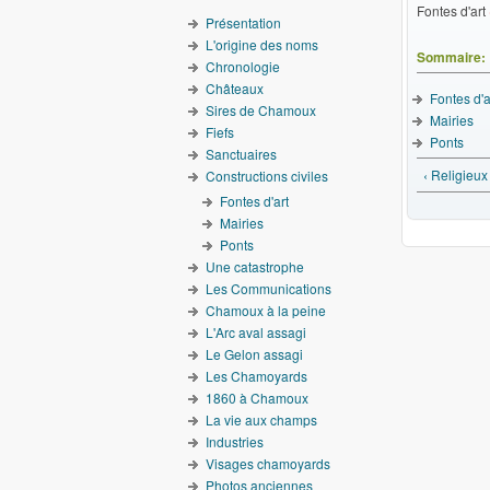
Fontes d'art
Présentation
L'origine des noms
Sommaire:
Chronologie
Châteaux
Fontes d'a
Sires de Chamoux
Mairies
Fiefs
Ponts
Sanctuaires
‹ Religieux 
Constructions civiles
Fontes d'art
Mairies
Ponts
Une catastrophe
Les Communications
Chamoux à la peine
L'Arc aval assagi
Le Gelon assagi
Les Chamoyards
1860 à Chamoux
La vie aux champs
Industries
Visages chamoyards
Photos anciennes