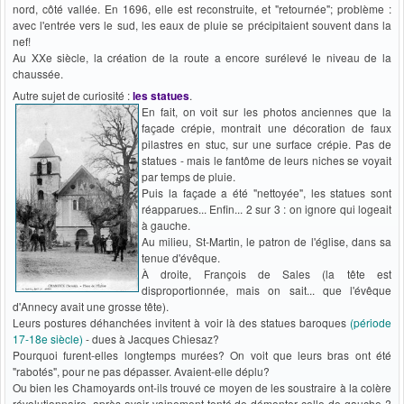
nord, côté vallée. En 1696, elle est reconstruite, et "retournée"; problème :
avec l'entrée vers le sud, les eaux de pluie se précipitaient souvent dans la
nef!
Au XXe siècle, la création de la route a encore surélevé le niveau de la
chaussée.
Autre sujet de curiosité :
les statues
.
En fait, on voit sur les photos anciennes que la
façade crépie, montrait une décoration de faux
pilastres en stuc, sur une surface crépie. Pas de
statues - mais le fantôme de leurs niches se voyait
par temps de pluie.
Puis la façade a été "nettoyée", les statues sont
réapparues... Enfin... 2 sur 3 : on ignore qui logeait
à gauche.
Au milieu, St-Martin, le patron de l'église, dans sa
tenue d'évêque.
À droite, François de Sales (la tête est
disproportionnée, mais on sait... que l'évêque
d'Annecy avait une grosse tête).
Leurs postures déhanchées invitent à voir là des statues baroques
(période
17-18e siècle)
- dues à Jacques Chiesaz?
Pourquoi furent-elles longtemps murées? On voit que leurs bras ont été
"rabotés", pour ne pas dépasser. Avaient-elle déplu?
Ou bien les Chamoyards ont-ils trouvé ce moyen de les soustraire à la colère
révolutionnaire, après avoir vainement tenté de démonter celle de gauche ?