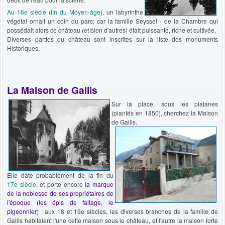
Au 16e siècle (
fin du Moyen-âge)
, un labyrinthe
végétal ornait un coin du parc; car la famille Seyssel - de la Chambre qui
possédait alors ce château (et bien d'autres) était puissante, riche et cultivée.
Diverses parties du château sont inscrites sur la liste des monuments
Historiques.
La Maison de Gallis
Sur la place, sous les platanes
(plantés en 1850), cherchez la Maison
de Gallis.
Elle date probablement de la fin du
17e siècle
, et porte encore
la marque
de la noblesse de ses propriétaires de
l'époque (les épis de faitage, le
pigeonnier)
: aux 18 et 19e siècles, les diverses branches de la famille de
Gallis habitaient l'une cette maison sous le château, et l'autre la maison forte