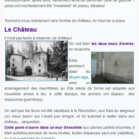
(elles ont manifestement été "modelées" en place). Mystère!
Tournons-nous maintenant vers l'entrée du château, en haut de la place
Le Château
Il n'est pas facile à observer, ce château!
On voit bien
les deux tours d'entrée
,
en revanche.
Elles
semblent
dater du
Moyen-âge
,
avec un
aménagement des meurtrières au XVe siècle (la forme est adaptée aux
nouvelles armes à feu: à cette époque, les archers ont disparu des
ressources guerrières).
On sait que les tours ont été rabattues à la Révolution, aux frais du seigneur
(un vieux baron qui n'avait pas émigré, et fut autorisé à rester dans son
château... séquestré).
Cette porte s'ouvre dans un mur d'enceinte
aux pierres parfois énormes; il
était autrefois ponctué de tours rondes, toutes disparues sauf une (rabattue),
au sud-ouest près du ruisseau.