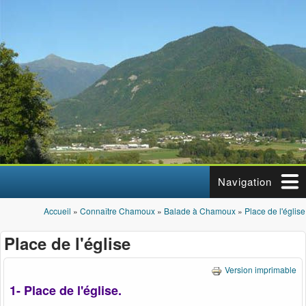
Aller au contenu principal
Navigation
Accueil
»
Connaître Chamoux
»
Balade à Chamoux
»
Place de l'église
Vous êtes ici
Place de l'église
Version imprimable
1- Place de l'église.