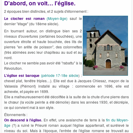
D'abord, on voit… l'église.
2 époques bien distinctes, et 2 sujets d'étonnement :
Le clocher est roman
(Moyen-âge)
sauf le
dernier "étage" (du 18ème siècle).
En tournant autour, on distingue bien ses 2
niveaux d'ouvertures (certaines bouchées), une
ouverture étroite et haute bouchée, des lits de
pierres "en arête de poisson", des colonnettes
(très abimées avec leur chapiteau au sud et au
nord.
Le clocher ne semble pas avoir été "rabattu" à la
Révolution.
L'église est baroque
(période 17-18e siècle
) :
chevet plat, fenêtre triples…). Elle est due à Jacques Chiesaz, maçon de la
Valsesia (Piémont) installé au village : commencée en 1696, elle est
achevée, et payée en 1699.
Elle a malheureusement été décoiffée à la suite de la chute d'une pierre dans
le chœur (la voûte peinte a été démolie) dans les années 1930, et décrépie,
ce qui convient mal à son style.
Étonnements :
On descend à l'église
.
En effet, une avalanche de terre à la
fin du Moyen-
âge
(?) a ruiné le Prieuré roman auquel l'église appartenait, et surélevé le
niveau du sol. Mais à l'époque, l'entrée de l'église romane se trouvait au