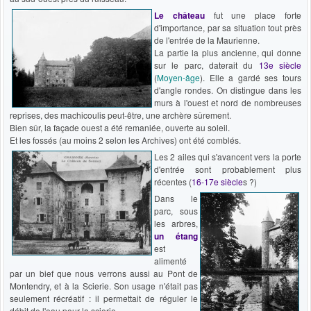
Le château
fut une place forte
d'importance, par sa situation tout près
de l'entrée de la Maurienne.
La partie la plus ancienne, qui donne
sur le parc, daterait du
13e siècle
(
Moyen-âge
). Elle a gardé ses tours
d'angle rondes. On distingue dans les
murs à l'ouest et nord de nombreuses
reprises, des machicoulis peut-être, une archère sûrement.
Bien sûr, la façade ouest a été remaniée, ouverte au soleil.
Et les fossés (au moins 2 selon les Archives) ont été comblés.
Les 2 ailes qui s'avancent vers la porte
d'entrée sont probablement plus
récentes (
16-17e siècle
s ?)
Dans le
parc, sous
les arbres,
un
étang
est
alimenté
par un bief que nous verrons aussi au Pont de
Montendry, et à la Scierie. Son usage n'était pas
seulement récréatif : il permettait de réguler le
débit de l'eau pour la scierie.