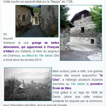
Cette courte rue apparaît déjà sur la "Mappe" de 1728.
On
trouvait
d'ailleurs là une
grange de belles
dimensions, qui appartenait à François
d'Albert
(ou Dalbert), le frère du seigneur
de Chamoux,
au début du 18e siècle
. Elle
a brûlé dans les années 2010.
Mais surtout, juste à côté, une grande
maison dite encore aujourd'hui
"le
Clos"
, a hébergé plusieurs dizaines
d'années au
19e siècle
la
première
École de filles
.
C'est grâce à un legs de 1838 de
Dame Jaime que cette maison
existante fut acquise par la commune,
pour l'éducation des filles,
tout au long de l'année
.