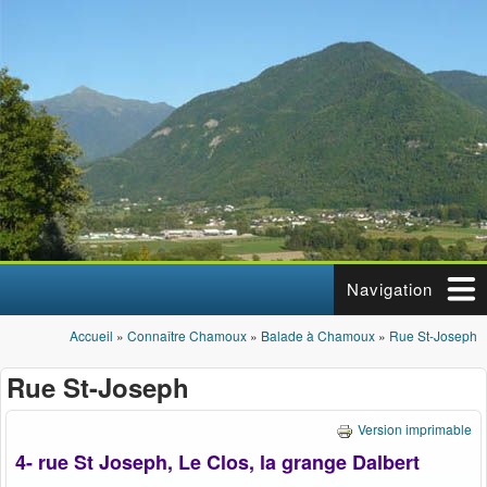
Aller au contenu principal
Navigation
Accueil
»
Connaître Chamoux
»
Balade à Chamoux
»
Rue St-Joseph
Vous êtes ici
Rue St-Joseph
Version imprimable
4- rue St Joseph, Le Clos, la grange Dalbert