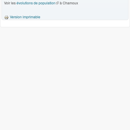
Voir les
évolutions de population
(le lien est externe)
à Chamoux
Version imprimable