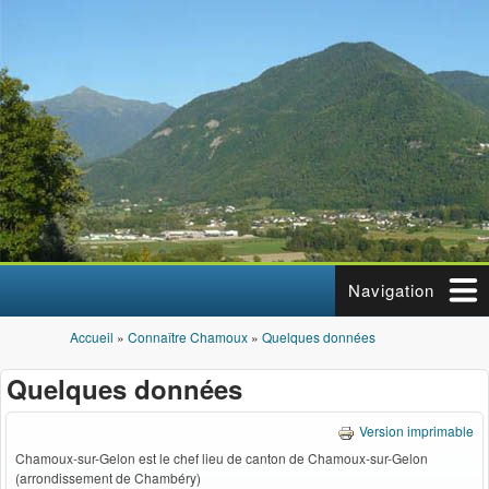
Aller au contenu principal
Navigation
Accueil
»
Connaître Chamoux
»
Quelques données
Vous êtes ici
Quelques données
Version imprimable
Chamoux-sur-Gelon est le chef lieu de canton de Chamoux-sur-Gelon
(arrondissement de Chambéry)