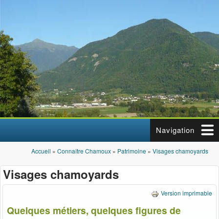
Aller au contenu principal
Navigation
Accueil
»
Connaître Chamoux
»
Patrimoine
»
Visages chamoyards
Vous êtes ici
Visages chamoyards
Version imprimable
Quelques métiers, quelques figures de