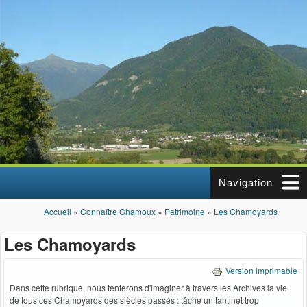
Aller au contenu principal
Navigation
Accueil
»
Connaître Chamoux
»
Patrimoine
»
Les Chamoyards
Vous êtes ici
Les Chamoyards
Version imprimable
Dans cette rubrique, nous tenterons d'imaginer à travers les Archives la vie
de tous ces Chamoyards des siècles passés : tâche un tantinet trop