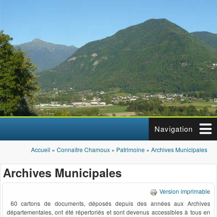
Aller au contenu principal
Navigation
Accueil
»
Connaître Chamoux
»
Patrimoine
»
Archives Municipales
Vous êtes ici
Archives Municipales
Version imprimable
60 cartons de documents, déposés depuis des années aux Archives
départementales, ont été répertoriés et sont devenus accessibles à tous en