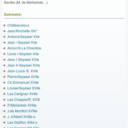
filantes (M. de Meillarède…)
Sommaire:
Châteauvieux
Jean/Rochette XIV°
Antoine/Seyssel XVe
Jean / Seyssel XVe
Aimon/S-La Chambre
Louis I /Seyssel XVe
Jean I /Seyssel XVIe
Jean II /Seyssel XVIe
Jean-Louis /S. XVIe
Pierre/Seyssel XVIIe
Ch.Emmanuel XVIIe
Louise/Seyssel XVIIe
Les Carignan XVIIe
Les Chappel/R. XVIII
P./Mellarède XVIIIe
J.de Montfort XVIIIe
J. d'Albert XVIIIe s.
Les Graffion XIXe s.
Les Sonnaz XIX-XXe