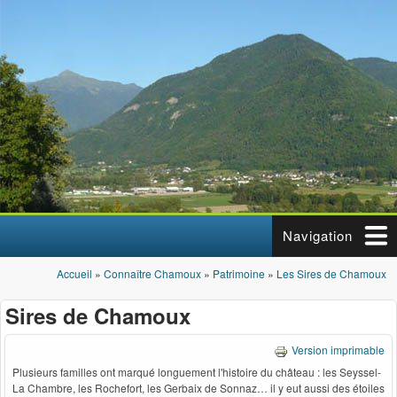
Aller au contenu principal
Navigation
Accueil
»
Connaître Chamoux
»
Patrimoine
»
Les Sires de Chamoux
Vous êtes ici
Sires de Chamoux
Version imprimable
Plusieurs familles ont marqué longuement l'histoire du château : les Seyssel-
La Chambre, les Rochefort, les Gerbaix de Sonnaz… il y eut aussi des étoiles