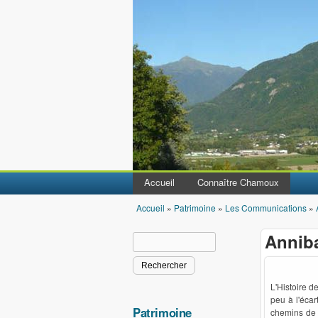
Accueil
Connaître Chamoux
Accueil
»
Patrimoine
»
Les Communications
»
Vous êtes ici
Annib
Rechercher
Formulaire de recherche
L'Histoire d
peu à l'écar
Patrimoine
chemins de p