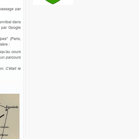
 passage par
Hannibal dans
é par Google
lpes
" (Paris,
sère :
usqu'au cours
a un parcours
n. C'était le