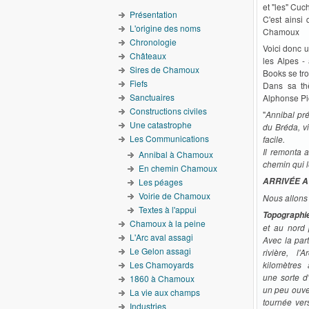
et "les" Cuc
Présentation
C'est ainsi
L'origine des noms
Chamoux
Chronologie
Voici donc u
Châteaux
les Alpes -
Sires de Chamoux
Books se tro
Fiefs
Dans sa thè
Sanctuaires
Alphonse Pic
Constructions civiles
"
Annibal pré
Une catastrophe
du Bréda, vi
Les Communications
facile.
Il remonta a
Annibal à Chamoux
chemin qui l
En chemin Chamoux
ARRIVÉE A
Les péages
Voirie de Chamoux
Nous allons 
Textes à l'appui
Topographi
Chamoux à la peine
et au nord p
L'Arc aval assagi
Avec la part
Le Gelon assagi
rivière, l
Les Chamoyards
kilomètres
une sorte d
1860 à Chamoux
un peu ouver
La vie aux champs
tournée ver
Industries