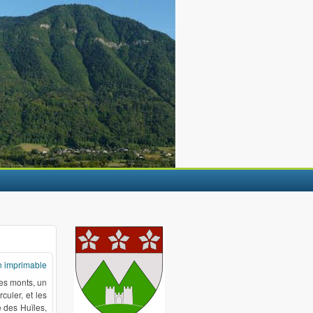
n imprimable
les monts, un
culer, et les
e des Huïles,