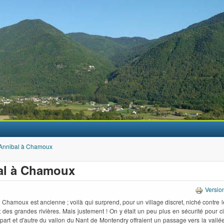
Aller au contenu principal
Annibal à Chamoux
al à Chamoux
Versio
e Chamoux est ancienne ; voilà qui surprend, pour un village discret, niché contre 
t des grandes rivières. Mais justement ! On y était un peu plus en sécurité pour cir
art et d'autre du vallon du Nant de Montendry offraient un passage vers la vallé