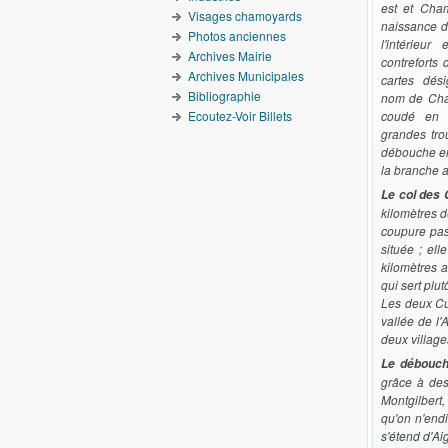
est et Cha
Visages chamoyards
naissance d
Photos anciennes
l'intérieur
Archives Mairie
contreforts
Archives Municipales
cartes dés
Bibliographie
nom de Cha
Ecoutez-Voir Billets
coudé en 
grandes tro
débouche en
la branche a
Le col des
kilomètres 
coupure pas
située ; el
kilomètres a
qui sert plu
Les deux Cu
vallée de l'
deux village
Le débouch
grâce à des
Montgilbert,
qu'on n'endi
s'étend d'Aig