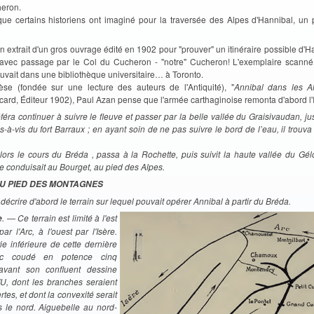
heron.
 que certains historiens ont imaginé pour la traversée des Alpes d'Hannibal, un
n extrait d'un gros ouvrage édité en 1902 pour "prouver" un itinéraire possible d'
 avec passage par le Col du Cucheron - "notre" Cucheron! L'exemplaire scann
uvait dans une bibliothèque universitaire… à Toronto.
se (fondée sur une lecture des auteurs de l'Antiquité), "
Annibal dans les A
ard, Éditeur 1902), Paul Azan pense que l'armée carthaginoise remonta d'abord l'I
féra continuer à suivre le fleuve et passer par la belle vallée du Graisivaudan, j
s-à-vis du fort Barraux ; en ayant soin de ne pas suivre le bord de l’eau, il trouv
lors le cours du Bréda , passa à la Rochette, puis suivit la haute vallée du Gélo
e conduisait au Bourget, au pied des Alpes.
U PIED DES MONTAGNES
décrire d'abord le terrain sur lequel pouvait opérer Annibal à partir du Bréda.
. — Ce terrain est limité à l'est
e
ar l'Arc, à l'ouest par l'Isère.
ie inférieure de cette dernière
'Arc coudé en potence cinq
 avant son confluent dessine
'U, dont les branches seraient
tes, et dont la convexité serait
s le nord. Aiguebelle au nord-