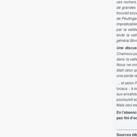
ces rochers
de grandes d
trouvait sou
de Peutinger
impraticabl
par la vall
toute la va
général Bonn
Une discus
Chamoux par 
dans la vall
Nous ne croy
était celui 
une pente ré
… et selon P
locaux - à s
aux envahiss
poursuivit s
Mais ceci es
En l'absenc
pas fini d'
Sources bib