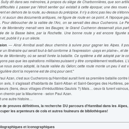
. Sully dit dans ses mémoires, à propos du siège de Charbonnières, que son artill
ifficultés à passer par l'étroit sentier qui existait à cette époque; une des roue
vent en dehors de la route, au-dessus du précipice. Il n'y a donc pas lieu de s'étonne
, ni aucun des documents antiques, ne figure de route en ce point. A l'époque gaulo
e. Pour déboucher de la vallée de l'Arc, on se servait des deux Cucherons. Le Pe
ée de Montendry menait vers les Bauges; le Grand Cucheron desservait plus part
llée de la Basse Isère, par la Rochette. Une bonne route y est encore figurée su
et, publié il y a un siècle.
. — Ainsi Annibal avait deux chemins à suivre pour gagner les Alpes. Il po
sion
un itinéraire qui serait tout-à-fait conforme à l'expression «pays en plaine», et de
ée de Montendry, où se serait livrée la bataille. Ce système a été adopté par le co
ons pas que les opérations militaires puissent y être complètement restituées. L
que nous avons adopté, la haute vallée du Gélon; cette route monte un peu il est v
gulière dont la moyenne est de cinq pour cent.
"
aul Azan, c'est aux Cucherons qu'Hannibal aurait livré sa première bataille contre
on avis, il s'agissait d'habitants de Saint-Alban et Saint-Georges des Hurtières, p
eurs (tiens, deux villages d'irréductibles Gaulois ?) Mais… ceux-là furent vaincus
on chemin par la Maurienne - selon Paul Azan.
t une autre histoire…
e de preuves définitives, la recherche DU parcours d'Hannibal dans les Alpes, 
occuper les arpenteurs de cols et autres fouineurs de bibliothèques!
liographiques et iconographiques