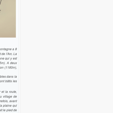
 montagne a 8
de l'Arc. La
ne qui y est
35m). A deux
eron (1180m),
bles dans la
ont bâtis les
et la route,
u village de
refois, avant
la plaine qui
ait le pied de