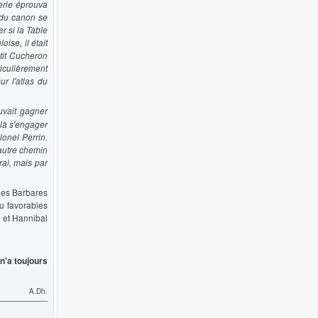
erie éprouva
s du canon se
r si la Table
ise, il était
tit Cucheron
iculièrement
r l'atlas du
uvait gagner
 là s'engager
lonel Perrin.
'autre chemin
rai, mais par
 les Barbares
eu favorables
, et Hannibal
n'a toujours
A.Dh.