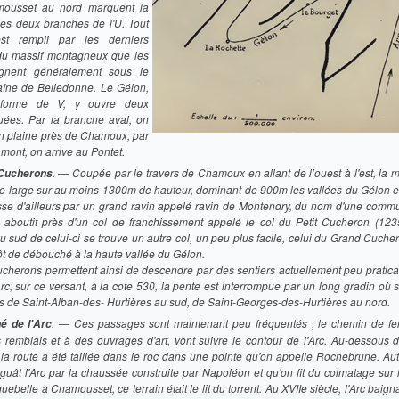
mousset au nord marquent la
es deux branches de l'U. Tout
 est rempli par les derniers
 du massif montagneux que les
ignent généralement sous le
îne de Belledonne. Le Gélon,
forme de V, y ouvre deux
uées. Par la branche aval, on
 plaine près de Chamoux; par
mont, on arrive au Pontet.
. — Coupée par le travers de Chamoux en allant de l’ouest à l'est, la
 Cucherons
de large sur au moins 1300m de hauteur, dominant de 900m les vallées du Gélon et 
se d'ailleurs par un grand ravin appelé ravin de Montendry, du nom d'une commu
le aboutit près d'un col de franchissement appelé le col du Petit Cucheron (12
u sud de celui-ci se trouve un autre col, un peu plus facile, celui du Grand Cuch
tôt de débouché à la haute vallée du Gélon.
cherons permettent ainsi de descendre par des sentiers actuellement peu pratica
Arc; sur ce versant, à la cote 530, la pente est interrompue par un long gradin où s
s de Saint-Alban-des- Hurtières au sud, de Saint-Georges-des-Hurtières au nord.
. — Ces passages sont maintenant peu fréquentés ; le chemin de fer 
é de l'Arc
 remblais et à des ouvrages d'art, vont suivre le contour de l'Arc. Au-dessous d
 la route a été taillée dans le roc dans une pointe qu'on appelle Rochebrune. Aut
guât l'Arc par la chaussée construite par Napoléon et qu'on fit du colmatage sur 
uebelle à Chamousset, ce terrain était le lit du torrent. Au XVIIe siècle, l'Arc baign