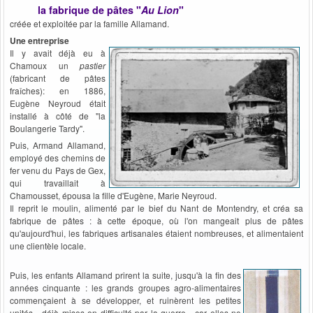
la fabrique de pâtes "
Au Lion
"
créée et exploitée par la famille Allamand.
Une entreprise
Il y avait déjà eu à
Chamoux un
pastier
(fabricant de pâtes
fraîches): en 1886,
Eugène Neyroud était
installé à côté de "la
Boulangerie Tardy".
Puis, Armand Allamand,
employé des chemins de
fer venu du Pays de Gex,
qui travaillait à
Chamousset, épousa la fille d'Eugène, Marie Neyroud.
Il reprit le moulin, alimenté par le bief du Nant de Montendry, et créa sa
fabrique de pâtes : à cette époque, où l'on mangeait plus de pâtes
qu'aujourd'hui, les fabriques artisanales étaient nombreuses, et alimentaient
une clientèle locale.
Puis, les enfants Allamand prirent la suite, jusqu'à la fin des
années cinquante : les grands groupes agro-alimentaires
commençaient à se développer, et ruinèrent les petites
unités - déjà mises en difficulté par la guerre - car elles ne