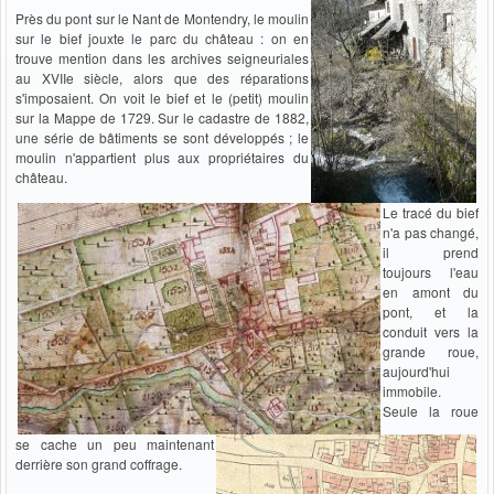
Près du pont sur le Nant de Montendry, le moulin
sur le bief jouxte le parc du château : on en
trouve mention dans les archives seigneuriales
au XVIIe siècle, alors que des réparations
s'imposaient. On voit le bief et le (petit) moulin
sur la Mappe de 1729. Sur le cadastre de 1882,
une série de bâtiments se sont développés ; le
moulin n'appartient plus aux propriétaires du
château.
Le tracé du bief
n'a pas changé,
il prend
toujours l'eau
en amont du
pont, et la
conduit vers la
grande roue,
aujourd'hui
immobile.
Seule la roue
se cache un peu maintenant
derrière son grand coffrage.