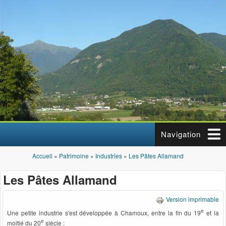
Aller au contenu principal
Navigation
Accueil
»
Patrimoine
»
Industries
»
Les Pâtes Allamand
Vous êtes ici
Les Pâtes Allamand
Version imprimable
e
Une petite industrie s'est développée à Chamoux, entre la fin du 19
et la
e
moitié du 20
siècle :