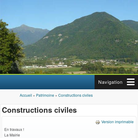
Aller au contenu principal
Navigation
Accueil
»
Patrimoine
»
Constructions civiles
Vous êtes ici
Constructions civiles
Version imprimable
En travaux !
La Mairie