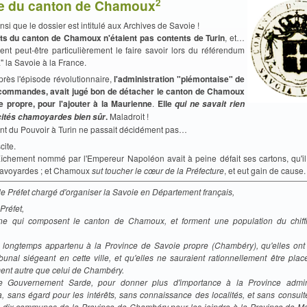
2
ire du canton de Chamoux
insi que le dossier est intitulé aux Archives de Savoie !
ts du canton de Chamoux n'étaient pas contents de Turin
, et…
ient peut-être particulièrement le faire savoir lors du référendum
a" la Savoie à la France.
près l'épisode révolutionnaire,
l'administration "piémontaise" de
 commandes, avait jugé bon de détacher le canton de Chamoux
e propre, pour l'ajouter à la Maurienne
.
Elle
qui ne savait rien
.
Maladroit !
icités chamoyardes
bien sûr
nt du Pouvoir à Turin ne passait décidément pas…
cite.
raîchement nommé par l'Empereur Napoléon avait à peine défait ses cartons, qu'il 
avoyardes ; et Chamoux
sut toucher le cœur de la Préfecture
, et eut gain de cause.
e Préfet chargé d'organiser la Savoie en Département français,
Préfet,
e qui composent le canton de Chamoux, et forment une population du chiff
t longtemps appartenu à la Province de Savoie propre (Chambéry), qu'elles ont t
ibunal siégeant en cette ville, et qu'elles ne sauraient rationnellement être pl
ent autre que celui de Chambéry.
e Gouvernement Sarde, pour donner plus d'importance à la Province admini
, sans égard pour les intérêts, sans connaissance des localités, et sans consult
 dix communes de la Province de Chambéry pour les joindre à la Province de M