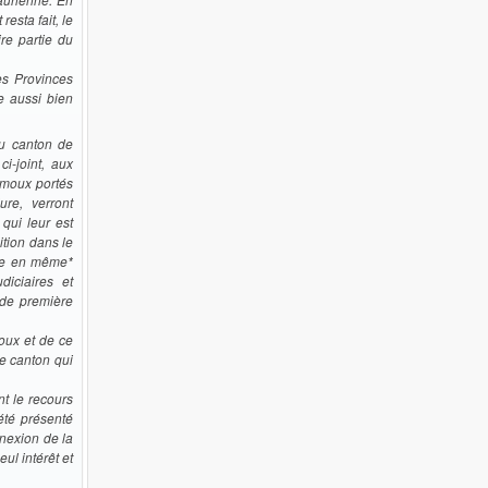
esta fait, le
re partie du
es Provinces
e aussi bien
du canton de
i-joint, aux
amoux portés
ure, verront
qui leur est
ition dans le
ire en même*
diciaires et
 de première
oux et de ce
le canton qui
t le recours
 été présenté
nnexion de la
ul intérêt et