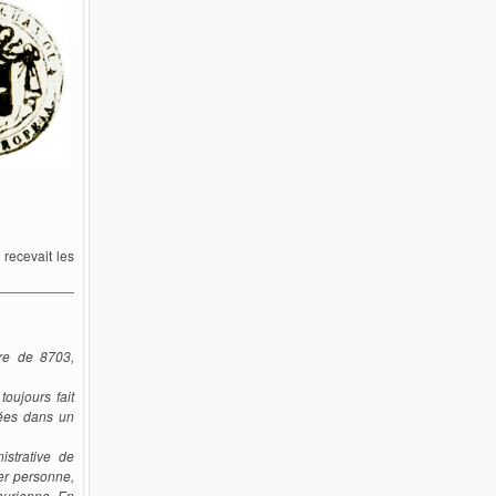
recevait les
re de 8703,
oujours fait
acées dans un
strative de
er personne,
aurienne. En