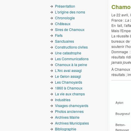
Chamoux
Présentation
L'origine des noms
Le 22 avril,
Chronologie
France :
La 
Châteaux
En fait, l'a
Sires de Chamoux
Mais l'Emper
Fiefs
La réussite à
Sanctuaires
bureaux de v
soutenir
l'h
Constructions civiles
Dommage : l
Une catastrophe
résultats ri
Les Communications
jamais jouée
Chamoux à la peine
À Chamoux et
L'Arc aval assagi
résultats ; 
Le Gelon assagi
Les Chamoyards
1860 à Chamoux
La vie aux champs
Industries
Ayton
Visages chamoyards
Photos anciennes
Bourgneuf
Archives Mairie
Archives Municipales
Betton-
Bibliographie
Bettonnet