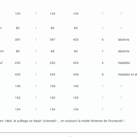
104
/
104
104
/
/
t
85
/
85
85
/
/
397
/
397
402
5
absents
ent
89
/
89
90
1
absents
uf
230
/
230
234
4
malades
433
/
433
439
6
malades et a
106
/
106
106
/
/
152
/
152
152
/
/
134
/
134
134
/
/
n 1860, le suffrage se disait "universel"… en excluant la moitié féminine de l'humanité !