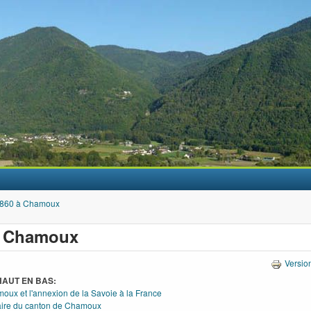
Aller au contenu principal
860 à Chamoux
à Chamoux
Versio
HAUT EN BAS:
oux et l'annexion de la Savoie à la France
faire du canton de Chamoux