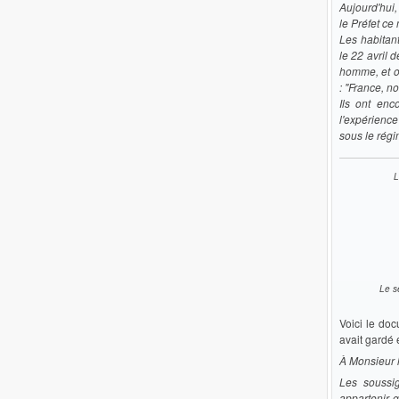
Aujourd'hui,
le Préfet ce
Les habitant
le 22 avril 
homme, et o
: "France, n
Ils ont enc
l'expérience
sous le régi
L
Le se
Voici le do
avait gardé 
À Monsieur l
Les soussi
appartenir 