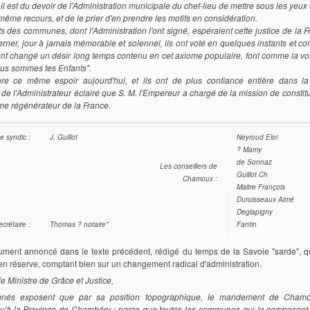
 il est du devoir de l'Administration municipale du chef-lieu de mettre sous les yeu
 même recours, et de le prier d'en prendre les motifs en considération.
s des communes, dont l'Administration l'ont signé, espéraient cette justice de la
derner, jour à jamais mémorable et solennel, ils ont voté en quelques instants et 
nt changé un désir long temps contenu en cet axiome populaire, font comme la vo
ous sommes tes Enfants".
ore ce même espoir aujourd'hui, et ils ont de plus confiance entière dans l
 de l'Administrateur éclairé que S. M. l'Empereur a chargé de la mission de constit
me régénérateur de la France.
e syndic :
J. Guillot
Neyroud Eloi
? Mamy
de Sonnaz
Les conseillers de
Guillot Ch
Chamoux :
Maitre François
Duruisseaux Aimé
Deglapigny
crétaire :
Thomas ? notaire*
Fantin
cument annoncé dans le texte précédent, rédigé du temps de la Savoie "sarde", q
en réserve, comptant bien sur un changement radical d'administration.
e Ministre de Grâce et Justice,
gnés exposent que par sa position topographique, le mandement de Cham
qu'à la Province de Chambéry ; parce que toutes les communes qui le composent 