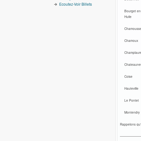
Ecoutez-Voir Billets
Bourget en
Huile
Chamousse
Chamoux
Champlaur
Chateaune
Coise
Hauteville
Le Pontet
Montendry
Rappelons qu'e