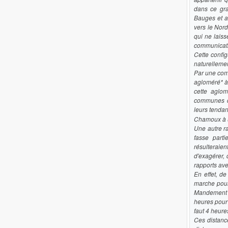
dans ce gra
Bauges et a
vers le Nor
qui ne laiss
communicati
Cette confi
naturellemen
Par une com
agloméré* à 
cette aglom
communes d
leurs tendan
Chamoux à u
Une autre r
fasse part
résulteraie
d'exagérer,
rapports av
En effet, d
marche pour
Mandement l
heures pour
faut 4 heur
Ces distance