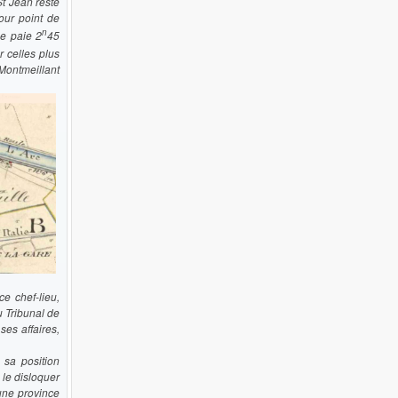
St Jean reste
our point de
n
se paie 2
45
 celles plus
Montmeillant
e chef-lieu,
u Tribunal de
es affaires,
sa position
 le disloquer
 une province