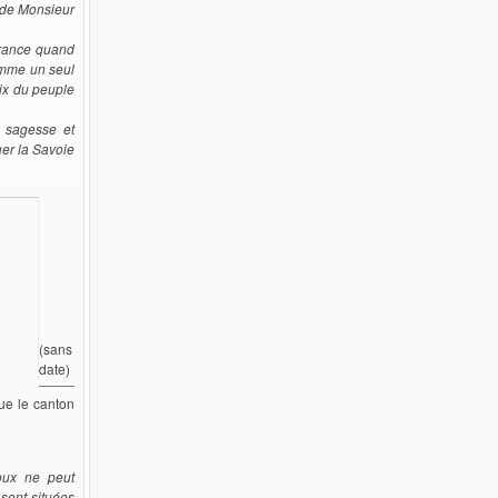
x de Monsieur
 France quand
comme un seul
ix du peuple
a sagesse et
uer la Savoie
(sans
date)
ue le canton
oux ne peut
sont situées