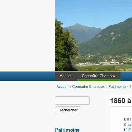
Accueil
Connaître Chamoux
Accueil
»
Connaître Chamoux
»
Patrimoine
»
1
Vous êtes ici
1860 
Rechercher
Formulaire de recherche
DU 
Cham
Patrimoine
L'af