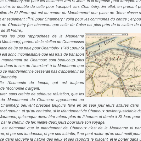
rs Chambéry que pour les distances vers St Jean, et la dépense pour transport à 
 moins le double de celle pour transport vers Chambéry. En effet, en prenant p
tation de St Pierre qui est au centre du Mandement* une place de 3ème classe 
n
n et seulement 1
10 pour Chambéry : voilà pour les communes du centre ; et pour
 de Chambéry (en observant que celle de Coise est plus près de la station de 
 de St Pierre).
nes les plus rapprochées de la Maurienne
 Montendry) partent de la station de Chamousset
n
 place de 3e se paie pour Chambéry 1
40 ; pour St
Il est donc incontestable que les frais de transport
le mandement de Chamoux sont beaucoup plus
es dans le cas de l'anexion* à la Maurienne que
où ce mandement ne cesserait pas d'appartenir au
 Chambéry.
ite l'économie de temps, qui est toujours
de l'économie d'argent.
rer, sans crainte de sérieuse réfutation, que les
es du Mandement de Chamoux appartenant au
 Chambéry, peuvent presque toujours faire en un seul jour leurs affaires dans c
ler et retour ; et qu'au contraire, si le Mandement de Chamoux devient justiciable d
Maurenne; quiconque devra être retenu plus de 2 heures et demie à St Jean pour s
ar le chemin de fer, mettre deux jours pour faire son voyage.
il est démontré que le mandement de Chamoux n'est de la Maurienne ni par 
e, ni par ses tendances, ni par ses intérêts, il ne peut rester qu'un seul motif pour
ce dans laquelle la nature des lieux et ses rapports le placent, et le porter dans