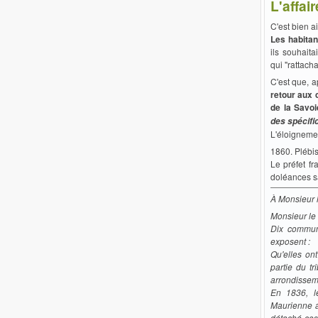
L'affa
C'est bien a
Les habitan
ils souhaita
qui "rattach
C'est que, a
retour aux
de la Savoi
des spécif
L'éloigneme
1860. Plébis
Le préfet f
doléances s
À Monsieur l
Monsieur le 
Dix commun
exposent :
Qu'elles on
partie du tr
arrondissem
En 1836, l
Maurienne a
détaché ces