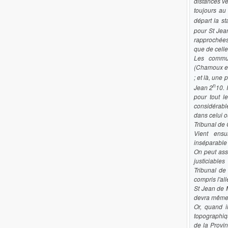
distances ve
toujours au
départ la s
pour St Jea
rapprochées
que de celle
Les commu
(Chamoux et
; et là, une
n
Jean 2
10. 
pour tout 
considérabl
dans celui 
Tribunal de
Vient ensu
inséparable 
On peut assu
justiciabl
Tribunal de
compris l'al
St Jean de 
devra même p
Or, quand 
topographiqu
de la Provin