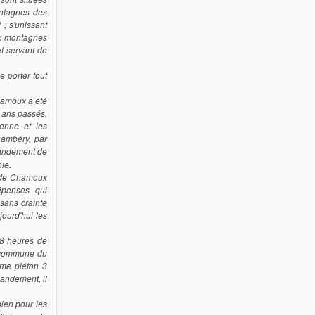
ontagnes des
; s'unissant
ux montagnes
et servant de
 porter tout
hamoux a été
x ans passés,
ienne et les
ambéry, par
Mandement de
ie.
t de Chamoux
épenses qui
sans crainte
ourd'hui les
 8 heures de
a commune du
ême piéton 3
andement, il
bien pour les