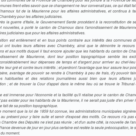
munes firent-elles savoir que ce changement ne leur convenait pas, ce qui était fait r
hamoux fut de la Maurienne pour les affaires administratives, et continua à fai
Chambéry pour les affaires judiciaires.
ès la guerre d'Italie, le Gouvernement Sarde procédant à la reconstitution de s
t nouvelles, a porté le canton de Chamoux dans l'arrondissement de Maurienn
aires judiciaires que
pour les affaires administratives.
sition est entièrement et en tous points contraire aux intérêts des communes 
 ont toutes leurs affaires avec Chambéry, ainsi que le démontre le recours c
ons et aux motifs duquel il faut encore ajouter que les habitants du canton de Ch
ndissement de Maurienne, dont leur position topographique semble les excl
onsidérablement leur dépenses de temps et d'argent pour arrriver au chef-lieu 
re leur gré et contre leurs intérêts ; et perdront l'avantage que leur assure leur pos
'Isère, avantage de pouvoir se rendre à Chambéry à peu de frais, d'y pouvoir fa
res habituelles et des relations journalières aussi bien que leurs affaires ju
ation ; et de trouver la Cour d'appel dans le même lieu où se trouve le Tribunal
e est immense pour l'économie et la facilité qu'il réalise pour le canton de Cham
t pas exister pour les habitants de la Maurienne, il ne serait pas juste d'en priver 
 le fait de sa position topographique.
le moment que la loi de 1859 fut connue, les administrations municipales signèren
t au présent pour y faire suite et servir d'exposé des motifs. Ce recours n'a pas
 Chambre des Députés ne s'est pas réunie ; et d'un autre côté, la nouvelle de l'a
France devenue de jour en jour plus certaine est restée la seule préoccupation, le se
r du moment.