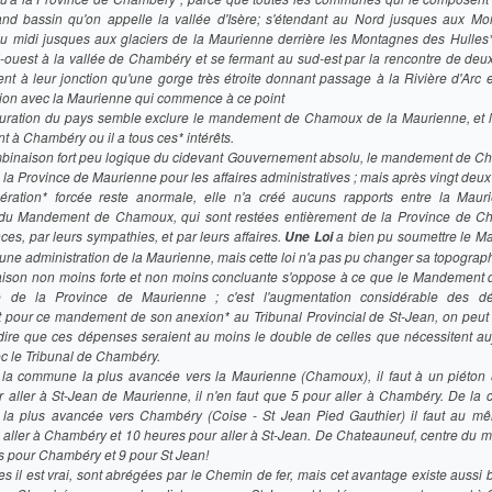
nd bassin qu'on appelle la vallée d'Isère; s'étendant au Nord jusques aux M
u midi jusques aux glaciers de la Maurienne derrière les Montagnes des Hulles* 
d-ouest à la vallée de Chambéry et se fermant au sud-est par la rencontre de de
ent à leur jonction qu'une gorge très étroite donnant passage à la Rivière d'Arc 
on avec la Maurienne qui commence à ce point
guration du pays semble exclure le mandement de Chamoux de la Maurienne, et le
t à Chambéry ou il a tous ces* intérêts.
binaison fort peu logique du cidevant Gouvernement absolu, le mandement de C
la Province de Maurienne pour les affaires administratives ; mais après vingt deu
ération* forcée reste anormale, elle n'a créé aucuns rapports entre la Maur
u Mandement de Chamoux, qui sont restées entièrement de la Province de Ch
ces, par leurs sympathies, et par leurs affaires.
a bien pu soumettre le 
Une
Loi
ne administration de la Maurienne, mais cette loi n'a pas pu changer sa topograph
aison non moins forte et non moins concluante s'oppose à ce que le Mandemen
ie de la Province de Maurienne ; c'est l'augmentation considérable des d
nt pour ce mandement de son anexion* au Tribunal Provincial de St-Jean, on peut 
 dire que ces dépenses seraient au moins le double de celles que nécessitent auj
ec le Tribunal de Chambéry.
e la commune la plus avancée vers la Maurienne (Chamoux), il faut à un piéton
 aller à St-Jean de Maurienne, il n'en faut que 5 pour aller à Chambéry. De l
a plus avancée vers Chambéry (Coise - St Jean Pied Gauthier) il faut au m
 aller à Chambéry et 10 heures pour aller à St-Jean. De Chateauneuf, centre du m
es pour Chambéry et 9 pour St Jean!
s il est vrai, sont abrégées par le Chemin de fer, mais cet avantage existe aussi 