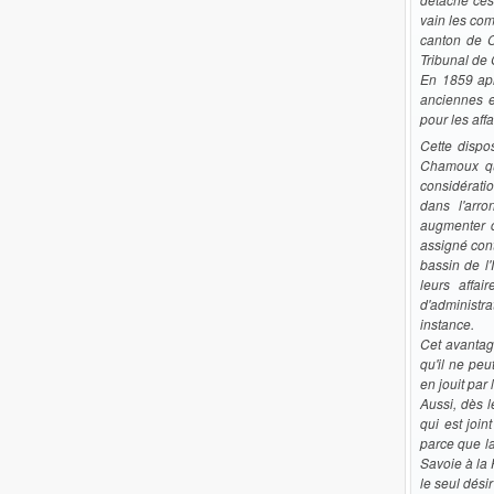
vain les com
canton de C
Tribunal de 
En 1859 apr
anciennes e
pour
les aff
Cette dispo
Chamoux qui
considérati
dans l'arro
augmenter c
assigné cont
bassin de l
leurs affai
d'administr
instance.
Cet avantag
qu'il ne peu
en jouit par
Aussi, dès 
qui est join
parce que la
Savoie à la 
le seul dési