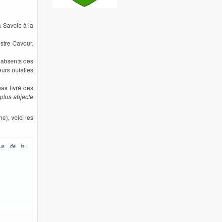
a Savoie à la
istre Cavour.
nt absents des
eurs ouialles
as livré des
 plus abjecte
e), voici les
nus de la