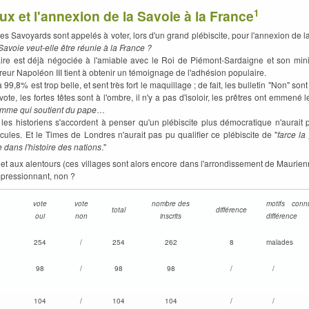
1
 et l'annexion de la Savoie à la France
 les Savoyards sont appelés à voter, lors d'un grand plébiscite, pour l'annexion de l
Savoie veut-elle être réunie à la France ?
ffaire est déjà négociée à l'amiable avec le Roi de Piémont-Sardaigne et son min
eur Napoléon III tient à obtenir un témoignage de l'adhésion populaire.
 99,8% est trop belle, et sent très fort le maquillage ; de fait, les bulletin "Non" so
ote, les fortes têtes sont à l'ombre, il n'y a pas d'isoloir, les prêtres ont emmené l
omme qui soutient du pape
…
es historiens s'accordent à penser qu'un plébiscite plus démocratique n'aurait p
dicules. Et le Times de Londres n'aurait pas pu qualifier ce plébiscite de "
farce la
 dans l'histoire des nations
."
 aux alentours (ces villages sont alors encore dans l'arrondissement de Maurienn
impressionnant, non ?
vote
vote
nombre des
motifs con
total
différence
oui
non
inscrits
différence
254
/
254
262
8
malades
98
/
98
98
/
/
104
/
104
104
/
/