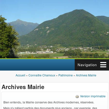
Aller au contenu principal
Navigation
Accueil
»
Connaître Chamoux
»
Patrimoine
»
Archives Mairie
Vous êtes ici
Archives Mairie
Version imprimable
Bien entendu, la Mairie conserve des Archives modernes, réservées.
Mais s'y mêlent parfois des documents plus anciens - par exemple, des