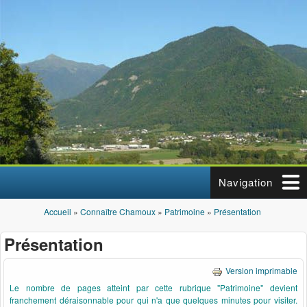
Aller au contenu principal
Navigation
Accueil
»
Connaître Chamoux
»
Patrimoine
»
Présentation
Vous êtes ici
Présentation
Version imprimable
Le nombre de pages atteint par cette rubrique "Patrimoine" devient
franchement déraisonnable pour qui n'a que quelques minutes pour visiter.