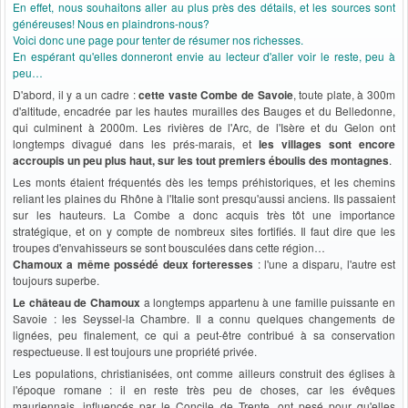
En effet, nous souhaitons aller au plus près des détails, et les sources sont
généreuses! Nous en plaindrons-nous?
Voici donc une page pour tenter de résumer nos richesses.
En espérant qu'elles donneront envie au lecteur d'aller voir le reste, peu à
peu…
D'abord, il y a un cadre :
cette vaste Combe de Savoie
, toute plate, à 300m
d'altitude, encadrée par les hautes murailles des Bauges et du Belledonne,
qui culminent à 2000m. Les rivières de l'Arc, de l'Isère et du Gelon ont
longtemps divagué dans les prés-marais, et
les villages sont encore
accroupis un peu plus haut, sur les tout premiers éboulis des montagnes
.
Les monts étaient fréquentés dès les temps préhistoriques, et les chemins
reliant les plaines du Rhône à l'Italie sont presqu'aussi anciens. Ils passaient
sur les hauteurs. La Combe a donc acquis très tôt une importance
stratégique, et on y compte de nombreux sites fortifiés. Il faut dire que les
troupes d'envahisseurs se sont bousculées dans cette région…
Chamoux a même possédé deux forteresses
: l'une a disparu, l'autre est
toujours superbe.
Le château de Chamoux
a longtemps appartenu à une famille puissante en
Savoie : les Seyssel-la Chambre. Il a connu quelques changements de
lignées, peu finalement, ce qui a peut-être contribué à sa conservation
respectueuse. Il est toujours une propriété privée.
Les populations, christianisées, ont comme ailleurs construit des églises à
l'époque romane : il en reste très peu de choses, car les évêques
mauriennais, influencés par le Concile de Trente, ont pesé pour qu'elles