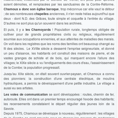
soient démolies, et remplacées par les sanctuaires de la Contre-Réforme.
Chamoux a donc son église baroque
, trop méconnue car elle vaut le détour
; de ses nombreuses
chapelles
anciennes, il n'en reste hélas aujourd'hui que
deux - dont N.D. des Grâces, toute simple et coquette à l'entrée du village.
D'autres ne sont plus qu'un souvenir dans les archives.
Et puis, il y a
les Chamoyards
! Population rurale, longtemps obligée de
cultiver pour de grands propriétaires civils ou religieux, régulièrement
soumise aux occupations ennemies, et aux atteintes de maladies des marais.
On voit dans les registres que les noms des familles ont beaucoup changé au
fil des siècles. Le XVIIIe siècle a desserré l'emprise seigneuriale, et donné
un peu d'aisance, les habitants ont construit des maisons de pierre, et de
vastes granges de schiste et de bois, qui marquent encore l'allure des
villages; le XIXe siècle a vu l'endiguements des cours d'eau, l'assainissement
de la Combe; la population progressait.
Jusqu'au XXe siècle, on était souvent ouvrier-paysan, et Chamoux a connu
des pionniers: la construction d'une centrale électrique, de moulins
hydrauliques, a permis le développement d'une petite industrie. Le village a
aussi eu ses artistes.
Les voies de communication
se sont développées : routes, chemin de fer,
autoroute. Elles ont dans un premier temps encouragé l'exode des habitants;
les recensements constataient le départ régulier des jeunes loin de la
Savoie.
Depuis 1975, Chamoux se développe à nouveau, régulièrement : les villages
de la Combe se sont groupés pour se donner les moyens de moderniser