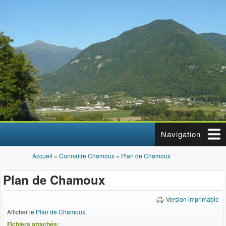
Aller au contenu principal
Navigation
Accueil
»
Connaître Chamoux
»
Plan de Chamoux
Vous êtes ici
Plan de Chamoux
Version imprimable
Afficher le
Plan de Chamoux
.
Fichiers attachés: