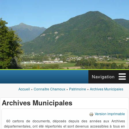
Aller au contenu principal
Navigation
Accueil
»
Connaître Chamoux
»
Patrimoine
»
Archives Municipales
Vous êtes ici
Archives Municipales
Version imprimable
60 cartons de documents, déposés depuis des années aux Archives
départementales, ont été répertoriés et sont devenus accessibles à tous en