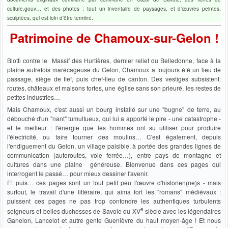
culture.gouv… et des photos : tout un inventaire de paysages, et d'œuvres peintes,
sculptées, qui est loin d'être terminé.
Patrimoine de Chamoux-sur-Gelon !
Blotti contre le Massif des Hurtières, dernier relief du Belledonne, face à la
plaine autrefois marécageuse du Gelon, Chamoux a toujours été un lieu de
passage, siège de fief, puis chef-lieu de canton. Des vestiges subsistent:
routes, châteaux et maisons fortes, une église sans son prieuré, les restes de
petites industries…
Mais Chamoux, c'est aussi un bourg installé sur une "bugne" de terre, au
débouché d'un "nant" tumultueux, qui lui a apporté le pire - une catastrophe -
et le meilleur : l'énergie que les hommes ont su utiliser pour produire
l'électricité, ou faire tourner des moulins… C'est également, depuis
l'endiguement du Gelon, un village paisible, à portée des grandes lignes de
communication (autoroutes, voie ferrée…), entre pays de montagne et
cultures dans une plaine généreuse. Bienvenue dans ces pages qui
interrogent le passé… pour mieux dessiner l'avenir.
Et puis… ces pages sont un tout petit peu l'œuvre d'historien(ne)s - mais
surtout, le travail d'une littéraire, qui aima fort les "romans" médiévaux :
puissent ces pages ne pas trop confondre les authentiques turbulents
e
seigneurs et belles duchesses de Savoie du XV
siècle avec les légendaires
Ganelon, Lancelot et autre gente Guenièvre du haut moyen-âge ! Et nous