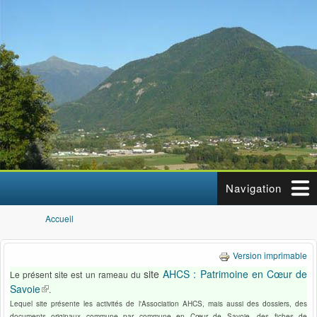
Aller au contenu principal
Navigation
Accueil
Vous êtes ici
Version imprimable
site
AHCS : Patrimoine en Cœur de
Le présent site est un rameau du
Savoie
(le lien est externe)
.
Lequel site présente les activités de l'Association AHCS, mais aussi des dossiers, des
documents originaux commune par commune en Cœur de Savoie, des fiches de