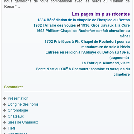
nous garderons de toute comparaison avec les héros du "Roman de
Renart"…
Les pages les plus récentes
1834 Bénédiction de la chapelle de l’hospice du Betton
1932 l'Affaire des voûtes
et
1936, Gros travaux à la Cure
1698 Philibert Chapel de Rochefort est fait chevalier au
Sénat
1702 Privilèges à Ph. Chapel de Rochefort pour sa
manufacture de soie à Nézin
Entrées en religion à l'Abbaye du Betton au 18e s.
(augmenté)
La Fabrique Allamand, visite
e
Fonte d'art du XIX
à Chamoux : fontaine et vasques du
cimetière
Sommaire:
Présentation
L'origine des noms
Chronologie
Châteaux
Sires de Chamoux
Fiefs
Sanctuaires