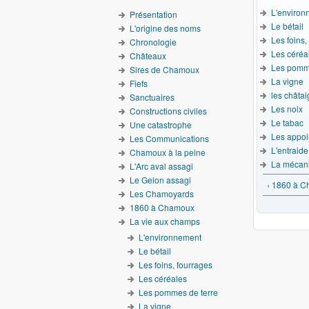
L'environ
Présentation
Le bétail
L'origine des noms
Les foins,
Chronologie
Les céréa
Châteaux
Les pomme
Sires de Chamoux
La vigne
Fiefs
les châta
Sanctuaires
Les noix
Constructions civiles
Le tabac
Une catastrophe
Les appoi
Les Communications
L'entraide
Chamoux à la peine
La mécani
L'Arc aval assagi
Le Gelon assagi
‹ 1860 à 
Les Chamoyards
1860 à Chamoux
La vie aux champs
L'environnement
Le bétail
Les foins, fourrages
Les céréales
Les pommes de terre
La vigne