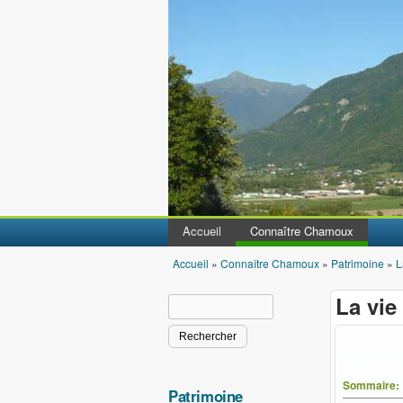
Accueil
Connaître Chamoux
Accueil
»
Connaître Chamoux
»
Patrimoine
»
L
Vous êtes ici
La vi
Rechercher
Formulaire de recherche
Sommaire:
Patrimoine