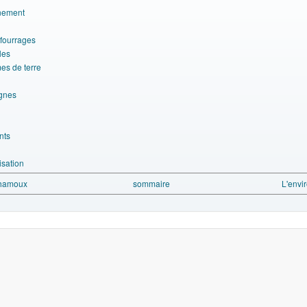
nement
 fourrages
les
s de terre
ignes
nts
sation
Chamoux
sommaire
L'envi