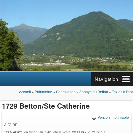
Aller au contenu principal
Navigation
Accueil
»
Patrimoine
»
Sanctuaires
»
Abbaye du Betton
»
Textes à l'ap
Vous êtes ici
1729 Betton/Ste Catherine
Version imprimable
A FAIRE !
1729- AD073. en ligne : Tab. d'Aiguebelle - cote 2C 2119 - Fo 78 (vue )