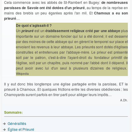
Cela commence avec les abbés de St-Rambert en Bugey:
de nombreuses
paroisses de Savoie ont été dotées d'un prieuré
, au temps de la reprise en
mains des brebis un peu égarées après l'an mil. Et
Chamoux a eu son
prieuré
…
De quoi s'agissait-il ?
Un
est un
établissement religieux créé par une abbaye
plus
prieuré
importante sur un domaine foncier qui lui a été donné; il est desservi
par des moines de cette abbaye qui en gèrent le temporel sur place et
envoient les revenus à leur abbaye. Les prieurés sont dotés d'églises
construites et entretenues par l'abbaye-mère. Le prieur est présenté
soit par le patron, c'est-à-dire l'ayant-droit du fondateur primitif de
l'église, soit par un chapitre, puis nommé par l'abbé dont il dépend. Il
peut avoir avec lui d'un seul à plusieurs dizaines de religieux
.
Wikipedia
Il y eut donc très longtemps une église partagée entre la paroisse, ET le
prieuré à Chamoux. Et quelques frictions entre les diverses obédiences : les
Chamoyards surent parfois en tirer parti pour alléger leurs impôts…
A.Dh.
Sommaire:
Généralités
Église et Prieuré