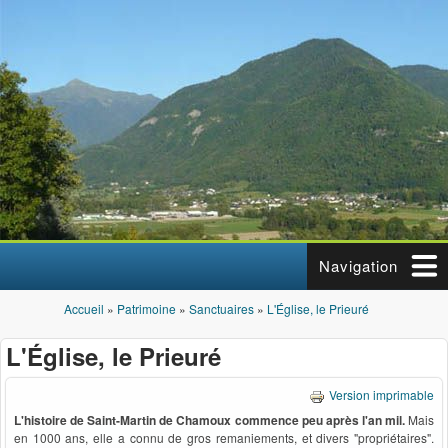
Aller au contenu principal
Navigation
Accueil
»
Patrimoine
»
Sanctuaires
»
L'Église, le Prieuré
Vous êtes ici
L'Église, le Prieuré
Version imprimable
L'histoire de Saint-Martin de Chamoux commence peu après l'an mil.
Mais
en 1000 ans, elle a connu de gros remaniements, et divers "propriétaires".