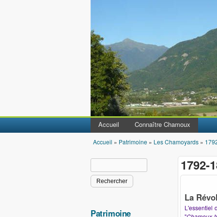
Accueil
Connaître Chamoux
Accueil
»
Patrimoine
»
Les Chamoyards
»
1792
Vous êtes ici
1792-1
Rechercher
Formulaire de recherche
La Révol
L'essentiel
Patrimoine
"
Chamoux à 