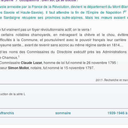
voie annexée par la France de la Révolution, devient le département du Mont-Blan
er
es Savoie et Haute-Savoie). Il faut attendre la fin de l'Empire de Napoléon I
 Sardaigne récupère ses provinces outre-alpines. Mais les mœurs avaient 
ut vraiment pas un foyer révolutionnaire actif, on le verra !
 certains notables chamoyards, en ménageant la chêvre et le chou, évitèren
fficultés à la Commune, et poursuivirent avec le pouvoir français leur carrièr
royaume sarde... avant de revenir sans accroc au même régime sarde en 1814…
rd les noms des Commissaires du Directoire exécutif près les Administrations
1
de Chamoux.
r Commissaire
Claude Lozat
, homme de loi fut nommé le 26 novembre 1795 :
sseur
Simon Mollot
, notaire, fut nommé le 15 novembre 1797.
2017- Recherche et tran
uction de la série L
ffranchis
sommaire
1939-1946 à