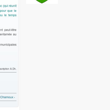
c (qui réunit
pour que le
eu le temps
t peut-être
e entamée au
 municipales
scription A.Dh.
 Chamoux ›