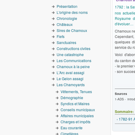
Présentation
1792 : la Sa
L'origine des noms
nos actuell
Chronologie
Royaume de
d'évoluer…
Châteaux
Sires de Chamoux
Chamoux ne f
Fiefs
Cependant,
quelques di
Sanctuaires
service du 
Constructions civiles
Une catastrophe
Voici d'abo
Les Communications
du canton 
- le premie
Chamoux à la peine
- son succe
L'Arc aval assagi
Le Gelon assagi
Les Chamoyards
Vêtements, Tenues
Sources
Démographie
1-ADS - introd
Syndics et Maires
Conseils municipaux
Sommaire:
Affaires municipales
‹ 1782-91 A
Charges et impôts
Eau courante
Cimetières