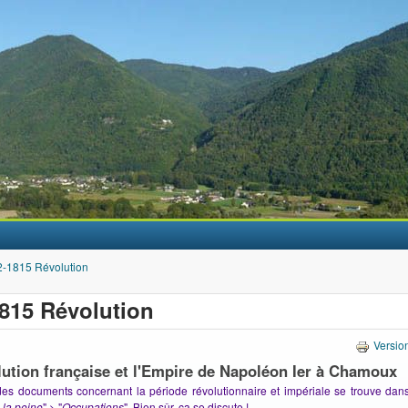
Aller au contenu principal
-1815 Révolution
815 Révolution
Versio
ution française et l'Empire de Napoléon Ier à Chamoux
 des documents concernant la période révolutionnaire et impériale se trouve dans
la peine
" > "
Occupations
". Bien sûr, ça se discute !