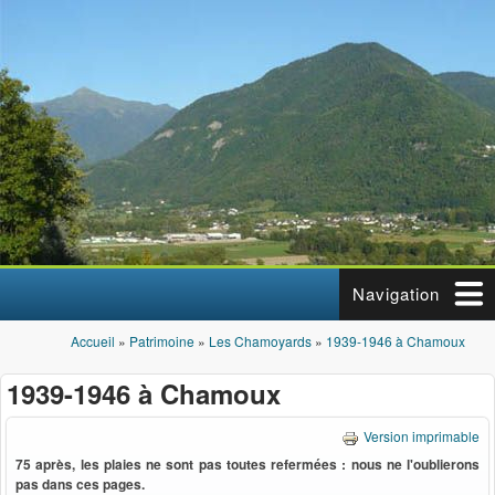
Aller au contenu principal
Navigation
Accueil
»
Patrimoine
»
Les Chamoyards
»
1939-1946 à Chamoux
Vous êtes ici
1939-1946 à Chamoux
Version imprimable
75 après, les plaies ne sont pas toutes refermées : nous ne l'oublierons
pas dans ces pages.