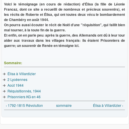
Voici le témoignage (en cours de rédaction) d'Élisa (la fille de Léonie
Francaz, dont ce site a recueilli de nombreux et précieux souvenirs), et
les récits de Roberte et Élisa, qui ont toutes deux vécu le bombardement
de Chambéry en août 1944.
On pourra aussi écouter le récit de Noël d'une "réquisition", qui faillit bien
mal tourner
, à la toute fin de la guerre
.
Et enfin, on en parle peu: après la guerre, des Allemands ont dû à leur tour
aider aux travaux dans les villages français: ils étaient Prisonniers de
guerre; un souvenir de Renée en témoigne ici.
Sommaire:
Élisa à Villardizier
2 Lycéennes
Août 1944
Réquisitionnés, 1944
Prisonniers KG en 46
‹ 1792-1815 Révolution
sommaire
Élisa à Villardizier ›