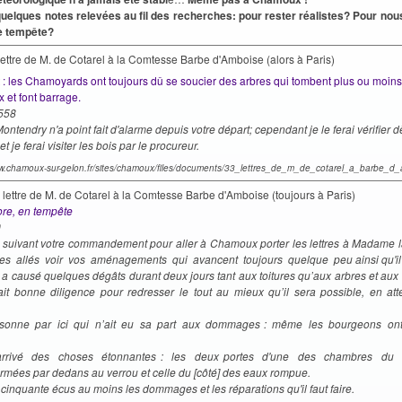
quelques notes relevées au fil des recherches: pour rester réalistes? Pour nou
e tempête?
ettre de M. de Cotarel à la Comtesse Barbe d'Amboise (alors à Paris)
t : les Chamoyards ont toujours dû se soucier des arbres qui tombent plus ou moins
x et font barrage.
1558
ontendry n'a point fait d'alarme depuis votre départ; cependant je le ferai vérifier d
et je ferai visiter les bois par le procureur.
ww.chamoux-sur-gelon.fr/sites/chamoux/files/documents/33_lettres_de_m_de_cotarel_a_barbe_d
e lettre de M. de Cotarel à la Comtesse Barbe d'Amboise (toujours à Paris)
ore, en tempête
59
ti suivant votre commandement pour aller à Chamoux porter les lettres à Madame la
 allés voir vos aménagements qui avancent toujours quelque peu ainsi qu'il p
y a causé quelques dégâts durant deux jours tant aux toitures qu’aux arbres et aux
fait bonne diligence pour redresser le tout au mieux qu’il sera possible, en att
ersonne par ici qui n’ait eu sa part aux dommages : même les bourgeons ont
arrivé des choses étonnantes : les deux portes d'une des chambres du
ermées par dedans au verrou et celle du [côté] des eaux rompue.
cinquante écus au moins les dommages et les réparations qu'il faut faire.