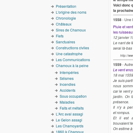
Voici donc 
Présentation
la prochain
L'origine des noms
Chronologie
1558
-
Une l
Châteaux
Pluie et ven
Sires de Chamoux
les ruisseau
Fiefs
12 janvier 
Sanctuaires
Le nant de M
Constructions civiles
serai là-bas 
Une catastrophe
http://w
Les Communications
1559
- Autr
Chamoux à la peine
Le vent enc
Intempéries
18 mai 15
Séismes
Je suis par
Incendies
nous sommes
Accidents
car le vent 
Sous occupation
jardin. On 
présence.
Maladies
Il n'y a p
Faits et méfaits
et rompus.
L'Arc aval assagi
Et il est 
Le Gelon assagi
trouvaient f
Les Chamoyards
On estime à 
1860 à Chamoux