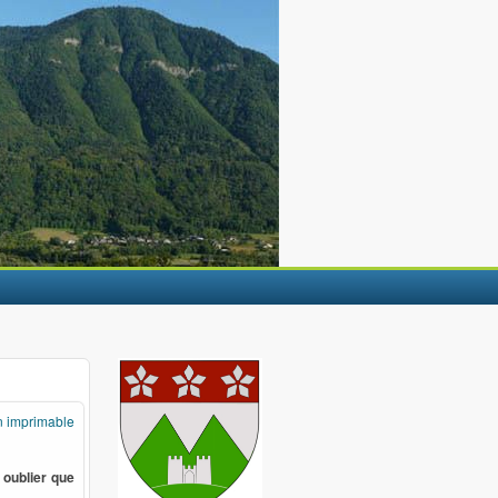
n imprimable
 oublier que