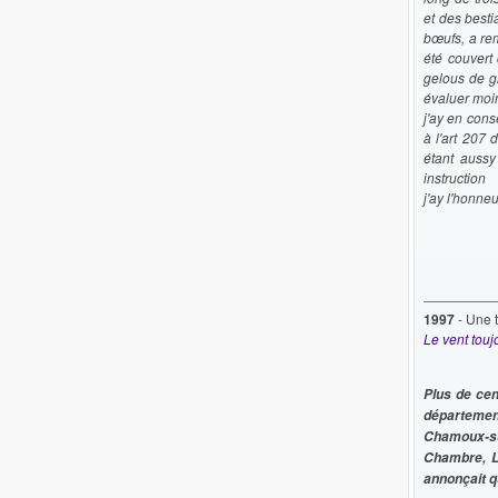
et des besti
bœufs, a rem
été couvert
gelous de g
évaluer moin
j'ay en cons
à l'art 207 
étant aussy
instruction
j'ay l'honne
1997
- Une 
Le vent touj
Plus de cen
département
Chamoux-su
Chambre, Le
annonçait qu