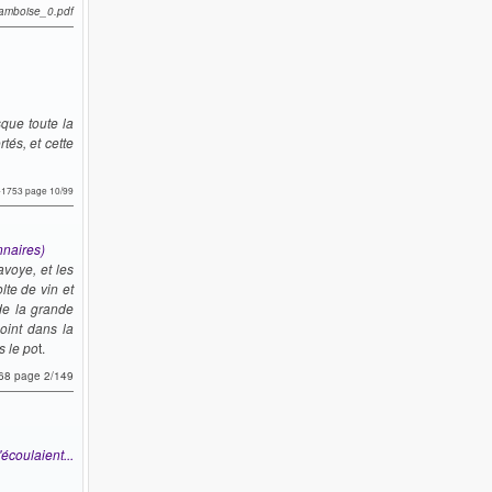
_amboise_0.pdf
sque toute la
tés, et cette
0-1753 page 10/99
nnaires)
avoye, et les
lte de vin et
 de la grande
oint dans la
s le po
t.
768 page 2/149
écoulaient...