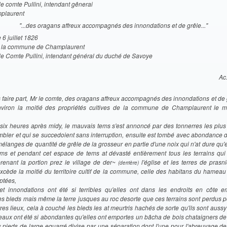
e comte Pullini, intendant gênerai
mplaurent
"...des oragans affreux accompagnés des innondations et de grêle..."
6 juillet 1826
e la commune de Champlaurent
le Comte Pullini, intendant général du duché de Savoye
Ac.
 faire part, Mr le comte, des oragans affreux accompagnés des innondations et de 
viron la moitié des propriétés cultives de la commune de Champlaurent le m
a six heures après midy, le mauvais tems s'est annoncé par des tonnerres les plus
embler et qui se succedoient sans interruption, ensuite est tombé avec abondance 
élanges de quantité de grêle de la grosseur en partie d'une noix qui n'at dure qu'
ms et pendant cet espace de tems at dévasté entièrement tous les terrains qui 
renant la portion prez le village de der~
l'église et les terres de prasn
(derrière)
excède la moitié du territoire cultif de la commune, celle des habitans du hameau
ptées,
et innondations ont été si terribles qu'elles ont dans les endroits en côte 
s bleds mais même la terre jusques au roc desorte que ces terrains sont perdus p
res lieux, cela à couché les bleds les at meurtris hachés de sorte qu'ils sont auss
 eaux ont été si abondantes qu'elles ont emportes un bâcha de bois chataigners de
is pieds de large equarré divise par une séparation dont l'une pour l'abreuvage d