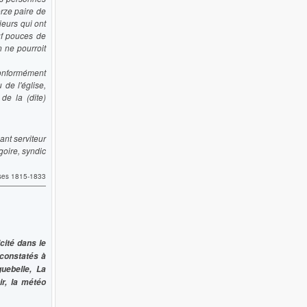
orze paire de
ieurs qui ont
uf pouces de
 ne pourroit
 conformément
 de l'église,
de la (dite)
ant serviteur
goire, syndic
rses 1815-1833
cité dans le
 constatés à
uebelle, La
ir, la météo