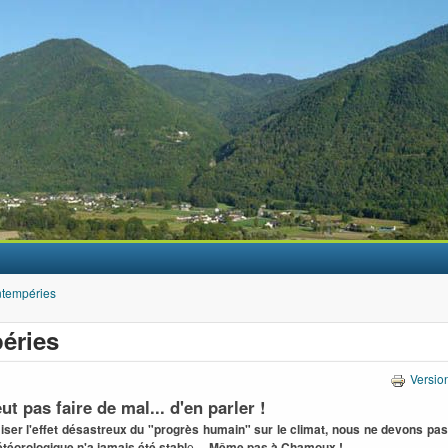
Aller au contenu principal
ntempéries
éries
Versio
ut pas faire de mal... d'en parler !
ser l'effet désastreux du "progrès humain" sur le climat, nous ne devons pas
téorologique n'a jamais été stabl
e…
Même pas à Chamoux !