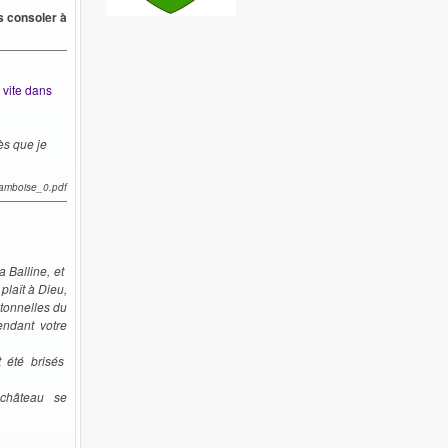
s consoler à
 vite dans
ès que je
_amboise_0.pdf
 Balline, et
laît à Dieu,
 tonnelles du
endant votre
 été brisés
 château se