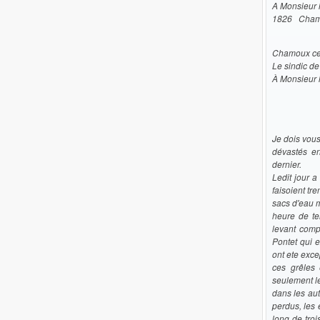
A Monsieur l
1826 Cha
Chamoux ce 
Le sindic d
À Monsieur 
Je dois vous
dévastés en
dernier.
Ledit jour 
faisoient tr
sacs d'eau m
heure de te
levant comp
Pontet qui 
ont ete exce
ces grêles 
seulement le
dans les aut
perdus, les
long de tro