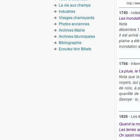
http://w
La vie aux champs
Industries
1740
- note
Visages chamoyards
Les inondat
Photos anciennes
Nota
décembre 1
Archives Mairie
Il est arriv
Archives Municipales
plaine a été
Bibliographie
inondation a
Ecoutez-Voir Billets
1756
- Inte
La pluie, le 
Nota que la 
noyers, qui 
de noix, à p
quantité de
Savoye - si,
1826
- Les 
Quand la m
Les terres a
On saisit m