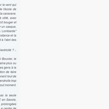
r le vent qui
e l'école de
 la caravane.
à côté, avec
oit bouger et
r un casque,
la Lombarde
"
nstance et la
 à l'abri des
ctricité ? -,
 Bouvier, le
ntaine plus ou
les gens à la
tion de faire
nent tout de
endroits trop
 tout moment.
pas la seule
. en Savoie,
 prolongées
Le centre de