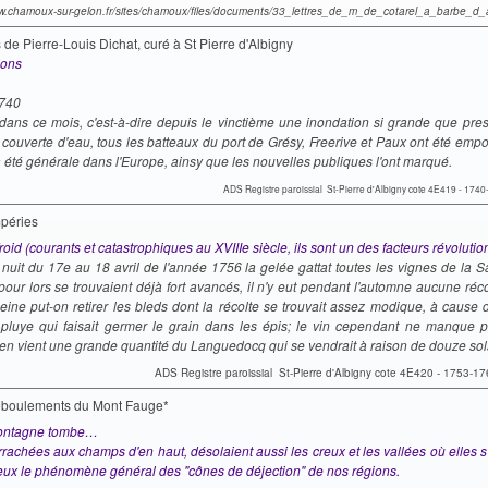
ww.chamoux-sur-gelon.fr/sites/chamoux/files/documents/33_lettres_de_m_de_cotarel_a_barbe_d
s de Pierre-Louis Dichat, curé à St Pierre d'Albigny
ions
740
é dans ce mois, c'est-à-dire depuis le vinctième une inondation si grande que pre
 couverte d'eau, tous les batteaux du port de Grésy, Freerive et Paux ont été empor
 été générale dans l'Europe, ainsy que les nouvelles publiques l'ont marqué.
ADS Registre paroissial St-Pierre d'Albigny cote 4E419 - 174
mpéries
froid (courants et catastrophiques au XVIIIe siècle, ils sont un des facteurs révolutio
nuit du 17e au 18 avril de l'année 1756 la gelée gattat toutes les vignes de la S
pour lors se trouvaient déjà fort avancés, il n'y eut pendant l'automne aucune réco
eine put-on retirer les bleds dont la récolte se trouvait assez modique, à cause
 pluye qui faisait germer le grain dans les épis; le vin cependant ne manque p
 en vient une grande quantité du Languedocq qui se vendrait à raison de douze sol
ADS Registre paroissial St-Pierre d'Albigny cote 4E420 - 1753-1
éboulements du Mont Fauge*
ontagne tombe…
rrachées aux champs d'en haut, désolaient aussi les creux et les vallées où elles s'
ieux le phénomène général des "cônes de déjection" de nos régions.