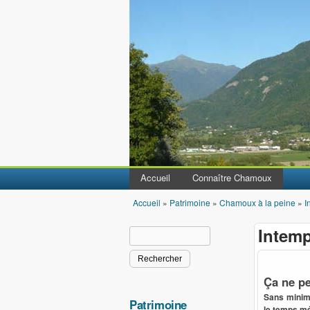
Accueil
Connaître Chamoux
Accueil
»
Patrimoine
»
Chamoux à la peine
»
I
Vous êtes ici
Intemp
Rechercher
Formulaire de recherche
Ça ne pe
Sans minimi
Patrimoine
le temps mé