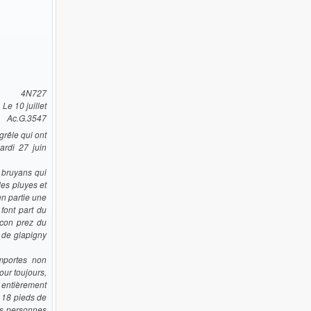
4N727
 Le 10 juillet
Ac.G.3547
grêle qui ont
ardi 27 juin
 bruyans qui
des pluyes et
en partie une
font part du
icon prez du
 de glapigny
emportes non
our toujours,
y entièrement
 18 pieds de
es personnes