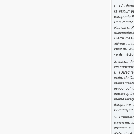
(…)
A l'écar
l'a retourné
parapente Pé
Une remise 
Patricia et 
ressentaient
Pierre mesu
affirme-t-il
force du ve
vents météo
Si aucun des
les habitan
(…)
Avec le
maire de C
moins endo
prudence
" 
monter quic
même lorsqu'
dangereux. M
Portées par 
Si Chamoux-
commune tou
estimait à
d'électricité