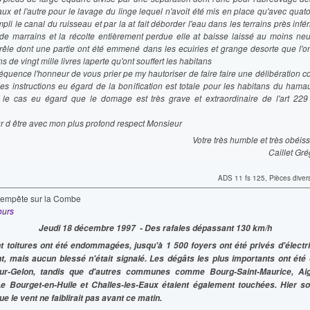
aux et l'autre pour le lavage du linge lequel n'avoit été mis en place qu'avec quat
pli le canal du ruisseau et par la at fait déborder l'eau dans les terrains près infér
 de marrains et la récolte entièrement perdue elle at baisse laissé au moins ne
rêle dont une partie ont été emmené dans les ecuiries et grange desorte que l'on
s de vingt mille livres laperte qu'ont souffert les habitans
équence l'honneur de vous prier pe my hautoriser de faire faire une délibération
des instructions eu égard de la bonification est totale pour les habitans du hamau
 le cas eu égard que le domage est très grave et extraordinaire de l'art 229 
ur d être avec mon plus profond respect Monsieur
Votre très humble et très obéiss
Caillet Gré
ADS 11 fs 125, Pièces dive
tempête sur la Combe
ours
Jeudi 18 décembre 1997 - Des rafales dépassant 130 km/h
t toitures ont été endommagées, jusqu'à 1 500 foyers ont été privés d'électri
, mais aucun blessé n'était signalé. Les dégâts les plus importants ont été
r-Gelon, tandis que d'autres communes comme Bourg-Saint-Maurice, Aig
 Bourget-en-Huile et Challes-les-Eaux étaient également touchées. Hier so
e le vent ne faiblirait pas avant ce matin.