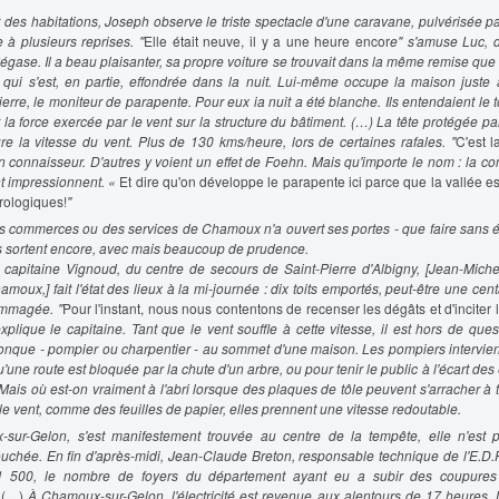
t des habitations, Joseph observe le triste spectacle d'une caravane, pulvérisée pa
e à plusieurs reprises. "
Elle était neuve, il y a une heure encor
e" s'amuse Luc, d
gase. Il a beau plaisanter, sa propre voiture se trouvait dans la même remise que
qui s'est, en partie, effondrée dans la nuit. Lui-même occupe la maison juste 
Pierre, le moniteur de parapente. Pour eux ia nuit a été blanche. Ils entendaient le t
 la force exercée par le vent sur la structure du bâtiment.
(…) La tête protégée pa
re la vitesse du vent. Plus de 130 kms/heure, lors de certaines rafales. "
C'est 
 en connaisseur. D'autres y voient un effet de Foehn. Mais qu'importe le nom : la co
nt impressionnent. «
Et dire qu'on développe le parapente ici parce que la vallée est
rologiques!
"
 commerces ou des services de Chamoux n'a ouvert ses portes - que faire sans éle
ts sortent encore, avec mais beaucoup de prudence.
 capitaine Vignoud, du centre de secours de Saint-Pierre d'Albigny, [
Jean-Michel
hamoux,
] fait l'état des lieux à la mi-journée : dix toits emportés, peut-être une ce
mmagée. "
Pour l'instant, nous nous contentons de recenser les dégâts et d'inciter 
explique le capitaine. Tant que le vent souffle à cette vitesse, il est hors de ques
onque - pompier ou charpentier - au sommet d'une maison. Les pompiers intervien
une route est bloquée par la chute d'un arbre, ou pour tenir le public à l'écart des 
ais où est-on vraiment à l'abri lorsque des plaques de tôle peuvent s'arracher à
le vent, comme des feuilles de papier, elles prennent une vitesse redoutable.
sur-Gelon, s'est manifestement trouvée au centre de la tempête, elle n'est 
chée. En fin d'après-midi, Jean-Claude Breton, responsable technique de l'E.D.F
 1 500, le nombre de foyers du département ayant eu a subir des coupures
.
(…)
À Chamoux-sur-Gelon, l'électricité est revenue aux alentours de 17 heures. 