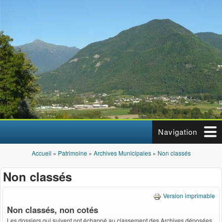
Aller au contenu principal
Navigation
Accueil
»
Patrimoine
»
Archives Municipales
»
Non classés
Vous êtes ici
Non classés
Version imprimable
Non classés, non cotés
Les dossiers qui suivent ont échappé au classement des Archives déposées