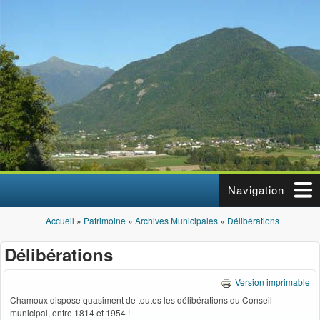
Aller au contenu principal
Navigation
Accueil
»
Patrimoine
»
Archives Municipales
»
Délibérations
Vous êtes ici
Délibérations
Version imprimable
Chamoux dispose quasiment de toutes les délibérations du Conseil
municipal, entre 1814 et 1954 !