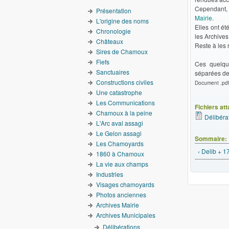
Cependant
Présentation
Mairie
.
L'origine des noms
Elles ont é
Chronologie
les Archive
Châteaux
Reste à les 
Sires de Chamoux
Fiefs
Ces quelque
Sanctuaires
séparées des
Constructions civiles
Document .pdf 
Une catastrophe
Les Communications
Fichiers at
Chamoux à la peine
Délibéra
L'Arc aval assagi
Le Gelon assagi
Sommaire:
Les Chamoyards
‹ Delib + 
1860 à Chamoux
La vie aux champs
Industries
Visages chamoyards
Photos anciennes
Archives Mairie
Archives Municipales
Délibérations