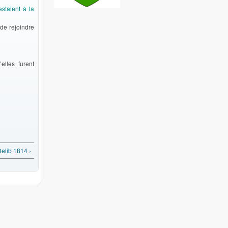
staient à la
de rejoindre
elles furent
elib 1814 ›