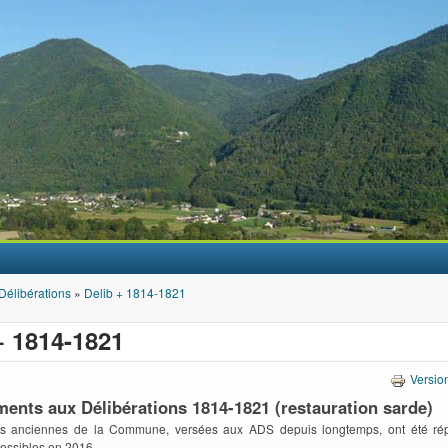
Aller au contenu principal
Délibérations
»
Delib + 1814-1821
+ 1814-1821
Versio
nts aux Délibérations 1814-1821 (restauration sarde)
es anciennes de la Commune, versées aux ADS depuis longtemps, ont été répe
essibles en 2016.