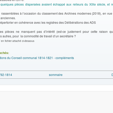
,
quelques pièces dispersées avaient échappé aux relieurs du XIXe siècle, et re
té rassemblées à l’occasion du classement des Archives modernes (2018), en vue 
s anciennes.
répertorier en cohérence avec les registres des Délibérations des ADS
s pièces ne manquent pas d’intérêt (est-ce justement pour cette raison qu’
 autres, pour la commodité de travail d’un secrétaire ?
en fichier attaché ci-dessous
tachés:
tions du Conseil communal 1814-1821 - compléments
1792-1814
sommaire
D