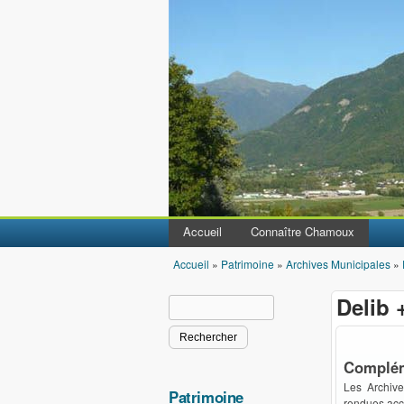
Accueil
Connaître Chamoux
Accueil
»
Patrimoine
»
Archives Municipales
»
Vous êtes ici
Delib 
Rechercher
Formulaire de recherche
Compléme
Les Archiv
Patrimoine
rendues acc