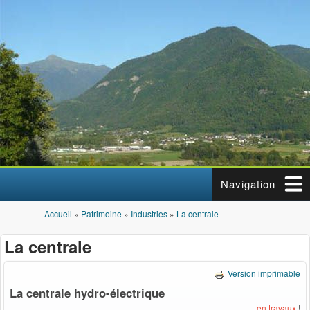
Aller au contenu principal
Navigation
Accueil
»
Patrimoine
»
Industries
»
La centrale
Vous êtes ici
La centrale
Version imprimable
La centrale hydro-électrique
en travaux
!