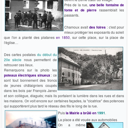
Près de la rue,
une belle fontaine de
fonte et de pierre
rassemblait les
passants.
Chamoux avait
des foires
: c'est pour
mieux protéger les exposants du soleil
que l'on a planté des platanes
en 1850
, sur cette place, sur la place de
l'église…
Des cartes postales
du début du
20e siècle
nous permettent de
retrouver ces lieux.
Remarquons sur la photo les
poteaux électriques sinueux
: ce
sont tout bonnement des troncs
de jeunes châtaigniers coupés
dans les bois par François Janex
et son collègue, élagués; mais ils portaient la lumière dans les rues et dans
les maisons. On voit encore sur certaines façades, la "cicatrice" des potences
qui supportèrent plus tard le réseau des fils le long de la rue.
Puis
la Mairie a brûlé en
1991
.
La place a été vouée aux automobiles
On a même