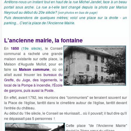
Arrêtons-nous un instant tout en haut de la rue Michel Jandet, face à un beau
portail sous arche. La rue a-t-elle tant changé depuis la photo par Marius
Neyroud au début du 20e siècle? (
voir photos en bas de page)
Puis descendons de quelques mètres; voici une place sur la droite - un
parking... C'est la place de l'Ancienne Mairie.
L'ancienne mairie, la fontaine
En
1850
(19e siècle)
, le Conseil
communal a racheté une grande
maison existante sur cette place, la
Maison d'Auguste Mollot, pour en
faire sa
Maison commune
, où on
allait aussi trouver les
bureaux du
Greffe, du Juge, des logements, le
local de la Pompe à incendie, l'École
de garçons, puis aussi la Poste
.
En effet, avant 1792, les réunions des "communiers" se tenaient souvent sur
la Place de l'église, tantôt dans le cimetière autour de l'église, tantôt devant
l'entrée du château.
Au début du 19e siècle, le Conseil se réunissait... où il pouvait; il faut dire qu'il
ne dépassait pas 5 personnes !
Cette place "de l'Ancienne Mairie"
devint le 2ème cœur du village.