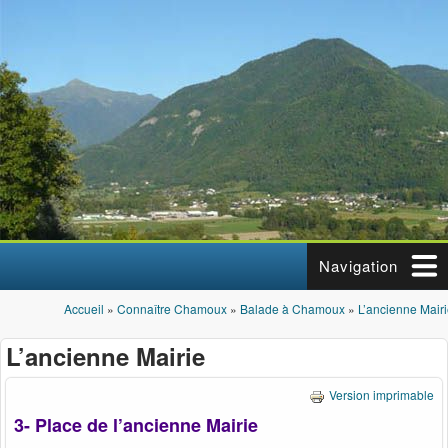
Aller au contenu principal
Navigation
Accueil
»
Connaître Chamoux
»
Balade à Chamoux
»
L’ancienne Mair
Vous êtes ici
L’ancienne Mairie
Version imprimable
3- Place de l’ancienne Mairie