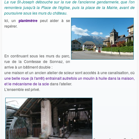
La rue St-Joseph débouche sur la rue de l'ancienne gendarmerie, que l'on
remontera jusqu'à la Place de l'église, puis la place de la Mairie, avant de
poursuivre sous les murs du château.
Ici, un
planimètre
peut aider à se
repérer.
En continuant sous les murs du parc,
rue de la Comtesse de Sonnaz, on
arrive à un bâtiment double :
une maison et un ancien atelier de scieur sont accotés à une canalisation, où
une belle roue (à l'arrêt) entrainait autrefois un moulin à huile dans la maison,
et le mécanisme de la scie
dans l'atelier.
L'ensemble est privé.