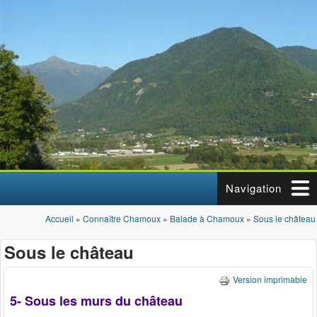
Aller au contenu principal
Navigation
Accueil
»
Connaître Chamoux
»
Balade à Chamoux
»
Sous le château
Vous êtes ici
Sous le château
Version imprimable
5- Sous les murs du château